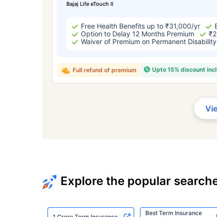
Bajaj Life eTouch II
Free Health Benefits up to ₹31,000/yr
Option to Delay 12 Months Premium
₹2
Waiver of Premium on Permanent Disability
Upto 15% discount inc
Full refund of premium
Vi
Explore the popular search
Best Term Insurance
1 Crore Term Insurance