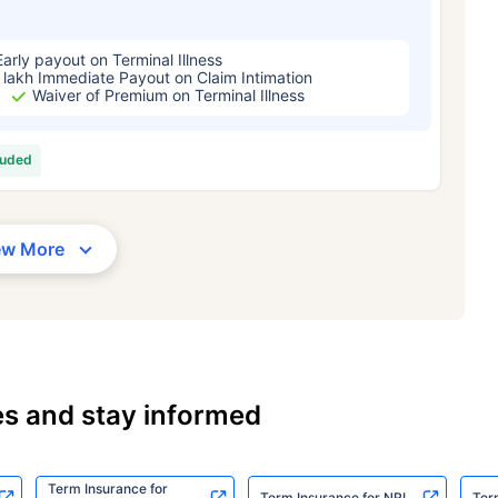
Early payout on Terminal Illness
 lakh Immediate Payout on Claim Intimation
Waiver of Premium on Terminal Illness
luded
ew More
es and stay informed
Term Insurance for
Term Insurance for NRI
Ter