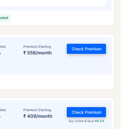
luded
tled
Premium Starting
Check Premium
%
₹ 556/month
tled
Premium Starting
Check Premium
%
₹ 409/month
Buy Online & Save
₹0.3 K