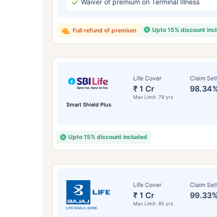
Waiver of premium on Terminal Illness
Upto 15% discount inc
Full refund of premium
Life Cover
Claim Set
₹ 1 Cr
98.34
Max Limit: 79 yrs
Smart Shield Plus
Upto 15% discount included
Life Cover
Claim Set
₹ 1 Cr
99.33
Max Limit: 85 yrs