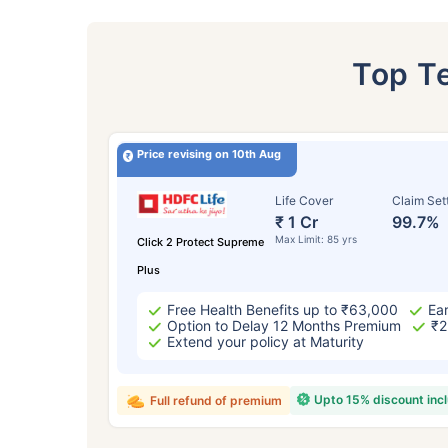
Top T
Price revising on 10th Aug
Life Cover
Claim Set
₹ 1 Cr
99.7%
Max Limit: 85 yrs
Click 2 Protect Supreme
Plus
Free Health Benefits up to ₹63,000
Ear
24
Option to Delay 12 Months Premium
₹2
Extend your policy at Maturity
Upto 15% discount inc
Full refund of premium