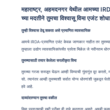
महाराष्ट्र, अहमदनगर येथील आमच्या IRDAI प्रमाणित तज्ञ श्रीराम लाइफ इन्शुरन्स एजंट
च्या मदतीने तुमचा विश्वासू विमा एजंट शोधा
तुम्ही विश्वास ठेवू शकता असे प्रमाणित व्यावसायिक
आमचे IRDA-प्रमाणित एजंट केवळ जाणकार नाहीत तर तुमच्या सर्व
तुम्हाला उद्योग व्यावसायिकांपर्यंत प्रवेश मिळेल जे नवीनतम 
तुमच्यासाठी तयार केलेला सरलीकृत विमा
तुमच्या गरजा समजून घेऊन आम्ही विम्याची गुंतागुंत दूर करतो, 
सो. त्यानंतर आम्ही तुमच्याशी सर्वात योग्य धोरणांशी जुळवून घ
हवे आहे.
दाव्यांदरम्यान तुमचा वकील
विमा प्रदात्याची खरी परीक्षा ही दावे करताना असते. आम्ही 