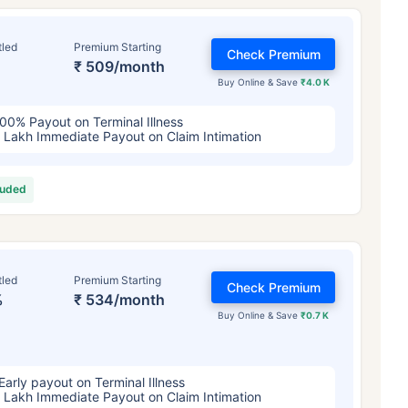
4/महिना
*
₹ 630/महिना
*
₹ 1,376/
tled
Premium Starting
Check Premium
तुमच्या कुटुंबाची सुरक्षा फक्त एक पाऊल दूर आह
₹ 509/month
Buy Online & Save
₹4.0 K
योग्य योजना निवडा
00% Payout on Terminal Illness
 Lakh Immediate Payout on Claim Intimation
ठी सुरुवातीची किंमत आहे — धूम्रपान न करणाऱ्या, कोणतेही पूर्व-विद्यमान आजार नसलेल्या व्यक्तीसाठी, 36 वर्षे वयापर्यंत कव्हर। *₹630 प्र
ेही पूर्व-विद्यमान आजार नसलेल्या व्यक्तीसाठी, 46 वर्षे वयापर्यंत कव्हर। *₹1,376 प्रति महिना, 1 कोटीच्या टर्म लाइफ विम्यासाठी सुरुवातीच
luded
्यंत कव्हर।
tled
Premium Starting
Check Premium
%
₹ 534/month
Buy Online & Save
₹0.7 K
Early payout on Terminal Illness
 Lakh Immediate Payout on Claim Intimation