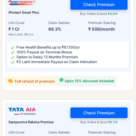
Check Premium
iProtect Smart Plus
Buy Online & Save
₹4.0 K
Life Cover
Claim Settled
Premium Starting
₹ 1 Cr
99.3%
₹ 509/month
Max Limit: 99 yrs
Free Health Benefits up to ₹67,100/yr
100% Payout on Terminal Illness
Option to Delay 12 Months Premium
₹3 Lakh Immediate Payout on Claim Intimation
Upto 15% discount included
Full refund of premium
Check Premium
Sampoorna Raksha Promise
Buy Online & Save
₹0.7 K
Life Cover
Claim Settled
Premium Starting