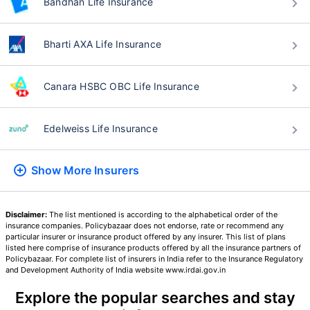
Bandhan Life Insurance
परिणाम करते
Bharti AXA Life Insurance
24 वर्षे
34 वर्षे
Canara HSBC OBC Life Insurance
Edelweiss Life Insurance
₹ 434/महिना
*
₹ 630/महिना
*
44 वर्षे
Show More
Insurers
Disclaimer:
The list mentioned is according to the alphabetical order of the
insurance companies. Policybazaar does not endorse, rate or recommend any
₹ 1,376/महिना
*
particular insurer or insurance product offered by any insurer. This list of plans
listed here comprise of insurance products offered by all the insurance partners of
Policybazaar. For complete list of insurers in India refer to the Insurance Regulatory
and Development Authority of India website www.irdai.gov.in
तुमच्या कुटुंबाची सुरक्षा फक्त एक पाऊल दूर आह
Explore the popular searches and stay