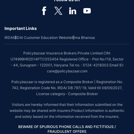
Important Links
IRDAI
IRDAI Customer Education Website
Bima Bharosa
Policybazaar Insurance Brokers Private Limited CIN:
U74999HR2014PTC053454 Registered Office - Plot No.119, Sector
- 44, Gurugram - 122001, Haryana Tel no. : 0124-4218302 Email ID:
care@policybazaar.com
Policybazaar is registered as a Composite Broker | Registration No.
742, Registration Code No. IRDA/ DB 797/ 19, Valid till 09/06/2027,
License category- Composite Broker
Visitors are hereby informed that their information submitted on the
website may be shared with insurers.Product information is authentic
and solely based on the information received from the insurers.
BEWARE OF SPURIOUS PHONE CALLS AND FICTITIOUS /
FRAUDULENT OFFERS