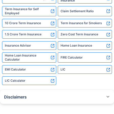
Insurance
Term Insurance for Self
Claim Settlement Ratio
Employed
10 Crore Term Insurance
Term Insurance for Smokers
1.5 Crore Term Insurance
Zero Cost Term Insurance
Insurance Advisor
Home Loan Insurance
Home Loan Insurance
FIRE Calculator
Calculator
EMI Calculator
LIC
LIC Calculator
Disclaimers
˜
The insurers/plans mentioned are arranged in order of highest to lowest
Sum Assured(SA) offered by Policybazaar’s insurer partners offering term
insurance plans on our platform, as per ‘first year premium of life insurers