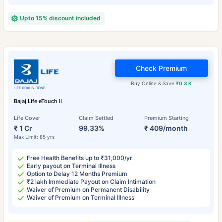
Upto 15% discount included
Check Premium
Buy Online & Save
₹0.3 K
Bajaj Life eTouch II
Life Cover
Claim Settled
Premium Starting
₹ 1 Cr
99.33%
₹ 409/month
Max Limit: 85 yrs
Free Health Benefits up to ₹31,000/yr
Early payout on Terminal Illness
Option to Delay 12 Months Premium
₹2 lakh Immediate Payout on Claim Intimation
Waiver of Premium on Permanent Disability
Waiver of Premium on Terminal Illness