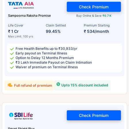
Check Premium
Sampoorna Raksha Promise
Buy Online & Save
₹0.7 K
Life Cover
Claim Settled
Premium Starting
₹ 1 Cr
99.45%
₹ 534/month
Max Limit: 100 yrs
Free Health Benefits up to ₹30,933/yr
Early payout on Terminal Illness
Option to Delay 12 Months Premium
₹3 Lakh Immediate Payout on Claim Intimation
Waiver of premium on Terminal Illness
Upto 15% discount included
Full refund of premium
Check Premium
Smart Shield Plus