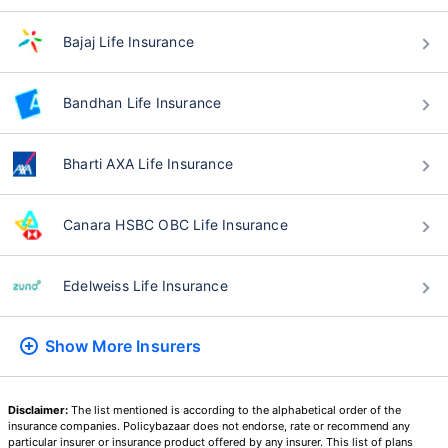
Bajaj Life Insurance
वय टर्म विमा प्रीमियमवर कसा
परिणाम करते
Bandhan Life Insurance
24 वर्षे
34 वर्षे
Bharti AXA Life Insurance
Canara HSBC OBC Life Insurance
₹ 434/महिना
*
₹ 630/महिना
*
Edelweiss Life Insurance
44 वर्षे
Show More
Insurers
Disclaimer:
The list mentioned is according to the alphabetical order of the
₹ 1,376/महिना
*
insurance companies. Policybazaar does not endorse, rate or recommend any
particular insurer or insurance product offered by any insurer. This list of plans