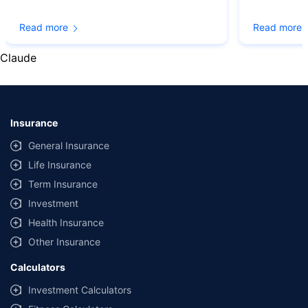
© Copyright 2008-2026
policybazaar.com
. All Rights Reserved
Read more
Read more
˜
Policybazaar Promise reflects the guarantee offered by insurers. Price
assurance is based on certifications shared by insurers with us.
Claude
Insurance
General Insurance
Life Insurance
Term Insurance
Investment
Health Insurance
Other Insurance
Calculators
Investment Calculators