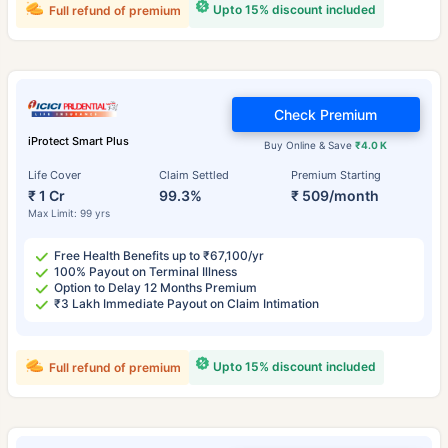
Upto 15% discount included
Full refund of premium
Check Premium
iProtect Smart Plus
Buy Online & Save
₹4.0 K
Life Cover
Claim Settled
Premium Starting
₹ 1 Cr
99.3%
₹ 509/month
Max Limit: 99 yrs
Free Health Benefits up to ₹67,100/yr
100% Payout on Terminal Illness
Option to Delay 12 Months Premium
₹3 Lakh Immediate Payout on Claim Intimation
Upto 15% discount included
Full refund of premium