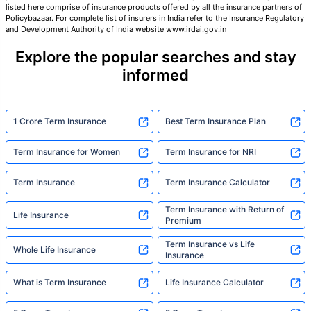
listed here comprise of insurance products offered by all the insurance partners of
Policybazaar. For complete list of insurers in India refer to the Insurance Regulatory
तुमच्या कुटुंबाची सुरक्षा फक्त एक पाऊल दूर आह
and Development Authority of India website www.irdai.gov.in
Explore the popular searches and stay
योग्य योजना निवडा
informed
*₹434 प्रति महिना, 1 कोटीच्या टर्म लाइफ विम्यासाठी सुरुवातीची किंमत आहे — धूम्रपान न करणाऱ्या, कोणतेही पूर्व-विद्यमान
आजार नसलेल्या व्यक्तीसाठी, 36 वर्षे वयापर्यंत कव्हर। *₹630 प्रति महिना, 1 कोटीच्या टर्म लाइफ विम्यासाठी सुरुवातीची किंमत
1 Crore Term Insurance
Best Term Insurance Plan
आहे — धूम्रपान न करणाऱ्या, कोणतेही पूर्व-विद्यमान आजार नसलेल्या व्यक्तीसाठी, 46 वर्षे वयापर्यंत कव्हर। *₹1,376 प्रति
महिना, 1 कोटीच्या टर्म लाइफ विम्यासाठी सुरुवातीची किंमत आहे — धूम्रपान न करणाऱ्या, कोणतेही पूर्व-विद्यमान आजार नसलेल्या
व्यक्तीसाठी, 56 वर्षे वयापर्यंत कव्हर।
Term Insurance for Women
Term Insurance for NRI
Term Insurance
Term Insurance Calculator
Term Insurance with Return of
Life Insurance
Premium
Term Insurance vs Life
Whole Life Insurance
Insurance
What is Term Insurance
Life Insurance Calculator