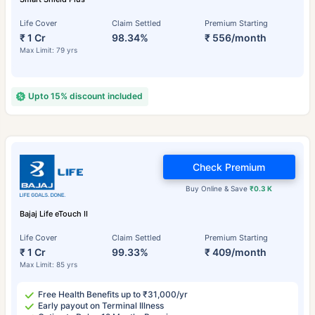
Life Cover
Claim Settled
Premium Starting
₹ 1 Cr
98.34%
₹ 556/month
Max Limit: 79 yrs
Upto 15% discount included
Check Premium
Buy Online & Save
₹0.3 K
Bajaj Life eTouch II
Life Cover
Claim Settled
Premium Starting
₹ 1 Cr
99.33%
₹ 409/month
Max Limit: 85 yrs
Free Health Benefits up to ₹31,000/yr
Early payout on Terminal Illness