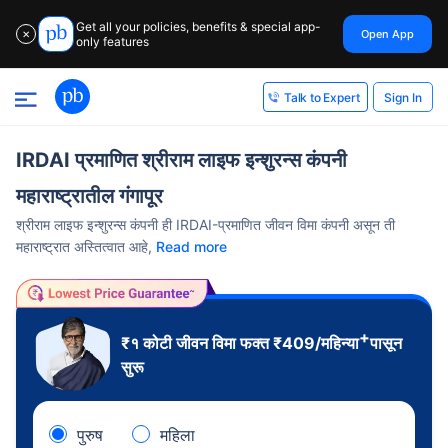
Get all your policies, benefits & special app-
Open App
✕
only features
Sign In
Talk to Expert
IRDAI प्रमाणित श्रीराम लाइफ इन्शुरन्स कंपनी
महाराष्ट्रातील गंगापूर
श्रीराम लाइफ इन्शुरन्स कंपनी ही IRDAI-प्रमाणित जीवन विमा कंपनी असून ती
महाराष्ट्रात अस्तित्वात आहे,
Read more
+
₹१ कोटी
जीवन विमा फक्त
₹
409
/महिन्या
पासून
सुरू
पुरुष
महिला