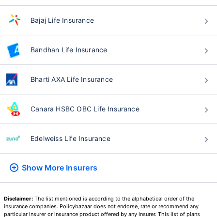
वय टर्म विमा प्रीमियमवर कसा
Bajaj Life Insurance
परिणाम करते
Bandhan Life Insurance
24 वर्षे
34 वर्षे
Bharti AXA Life Insurance
Canara HSBC OBC Life Insurance
₹ 434/महिना
*
₹ 630/महिना
*
44 वर्षे
Edelweiss Life Insurance
Show More
Insurers
₹ 1,376/महिना
*
Disclaimer:
The list mentioned is according to the alphabetical order of the
insurance companies. Policybazaar does not endorse, rate or recommend any
particular insurer or insurance product offered by any insurer. This list of plans