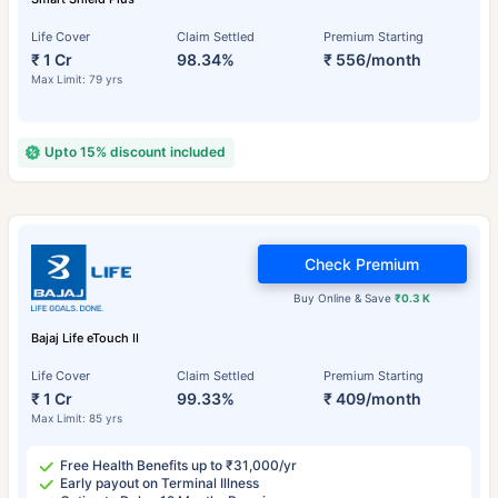
Life Cover
Claim Settled
Premium Starting
₹ 1 Cr
98.34%
₹ 556/month
Max Limit: 79 yrs
Upto 15% discount included
Check Premium
Buy Online & Save
₹0.3 K
Bajaj Life eTouch II
Life Cover
Claim Settled
Premium Starting
₹ 1 Cr
99.33%
₹ 409/month
Max Limit: 85 yrs
Free Health Benefits up to ₹31,000/yr
Early payout on Terminal Illness