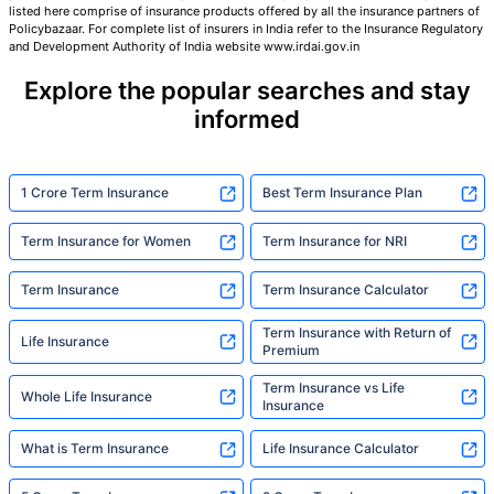
तुमच्या कुटुंबाची सुरक्षा फक्त एक पाऊल दूर आह
listed here comprise of insurance products offered by all the insurance partners of
Policybazaar. For complete list of insurers in India refer to the Insurance Regulatory
and Development Authority of India website www.irdai.gov.in
योग्य योजना निवडा
Explore the popular searches and stay
informed
*₹434 प्रति महिना, 1 कोटीच्या टर्म लाइफ विम्यासाठी सुरुवातीची किंमत आहे — धूम्रपान न करणाऱ्या, कोणतेही पूर्व-विद्यमान
आजार नसलेल्या व्यक्तीसाठी, 36 वर्षे वयापर्यंत कव्हर। *₹630 प्रति महिना, 1 कोटीच्या टर्म लाइफ विम्यासाठी सुरुवातीची किंमत
आहे — धूम्रपान न करणाऱ्या, कोणतेही पूर्व-विद्यमान आजार नसलेल्या व्यक्तीसाठी, 46 वर्षे वयापर्यंत कव्हर। *₹1,376 प्रति
महिना, 1 कोटीच्या टर्म लाइफ विम्यासाठी सुरुवातीची किंमत आहे — धूम्रपान न करणाऱ्या, कोणतेही पूर्व-विद्यमान आजार नसलेल्या
व्यक्तीसाठी, 56 वर्षे वयापर्यंत कव्हर।
1 Crore Term Insurance
Best Term Insurance Plan
Term Insurance for Women
Term Insurance for NRI
Term Insurance
Term Insurance Calculator
Term Insurance with Return of
Life Insurance
Premium
Term Insurance vs Life
Whole Life Insurance
Insurance
What is Term Insurance
Life Insurance Calculator