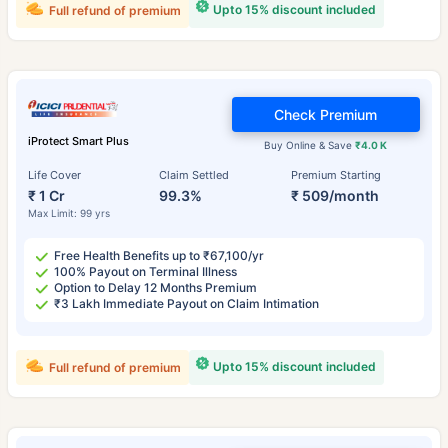
Upto 15% discount included
Full refund of premium
Check Premium
iProtect Smart Plus
Buy Online & Save
₹4.0 K
Life Cover
Claim Settled
Premium Starting
₹ 1 Cr
99.3%
₹ 509/month
Max Limit: 99 yrs
Free Health Benefits up to ₹67,100/yr
100% Payout on Terminal Illness
Option to Delay 12 Months Premium
₹3 Lakh Immediate Payout on Claim Intimation
Upto 15% discount included
Full refund of premium