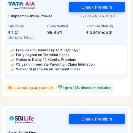
Check Premium
Sampoorna Raksha Promise
Buy Online & Save
₹0.7 K
Life Cover
Claim Settled
Premium Starting
₹ 1 Cr
99.45%
₹ 534/month
Max Limit: 100 yrs
Free Health Benefits up to ₹30,933/yr
Early payout on Terminal Illness
Option to Delay 12 Months Premium
₹3 Lakh Immediate Payout on Claim Intimation
Waiver of premium on Terminal Illness
Upto 15% discount included
Full refund of premium
Check Premium
Smart Shield Plus