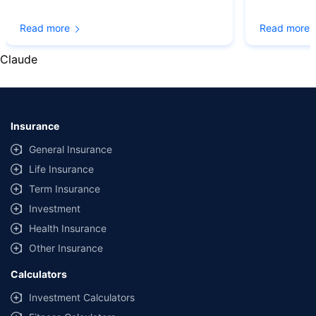
© Copyright 2008-2026
policybazaar.com
. All Rights Reserved
Read more
Read more
˜
Policybazaar Promise reflects the guarantee offered by insurers. Price
assurance is based on certifications shared by insurers with us.
Claude
Insurance
General Insurance
Life Insurance
Term Insurance
Investment
Health Insurance
Other Insurance
Calculators
Investment Calculators