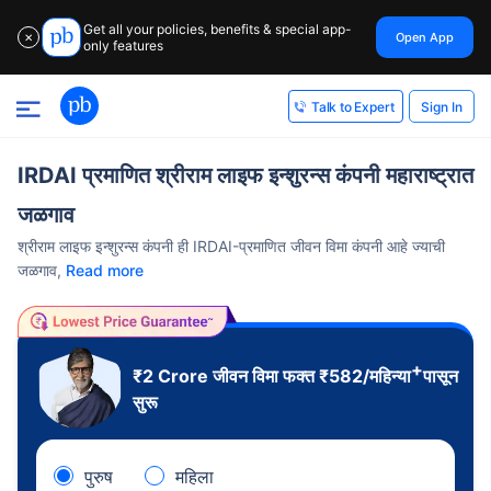
Get all your policies, benefits & special app-
Open App
✕
only features
Sign In
Talk to Expert
IRDAI प्रमाणित श्रीराम लाइफ इन्शुरन्स कंपनी महाराष्ट्रात
जळगाव
श्रीराम लाइफ इन्शुरन्स कंपनी ही IRDAI-प्रमाणित जीवन विमा कंपनी आहे ज्याची
जळगाव,
Read more
+
₹2 Crore
जीवन विमा फक्त
₹
582
/महिन्या
पासून
सुरू
पुरुष
महिला