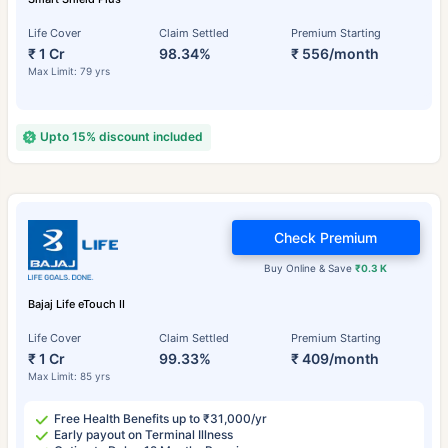
Life Cover
Claim Settled
Premium Starting
₹ 1 Cr
98.34%
₹ 556/month
Max Limit: 79 yrs
Upto 15% discount included
Check Premium
Buy Online & Save
₹0.3 K
Bajaj Life eTouch II
Life Cover
Claim Settled
Premium Starting
₹ 1 Cr
99.33%
₹ 409/month
Max Limit: 85 yrs
Free Health Benefits up to ₹31,000/yr
Early payout on Terminal Illness