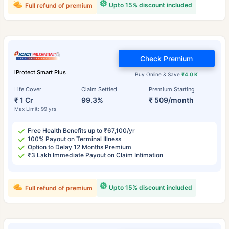
Upto 15% discount included
Full refund of premium
Check Premium
iProtect Smart Plus
Buy Online & Save
₹4.0 K
Life Cover
Claim Settled
Premium Starting
₹ 1 Cr
99.3%
₹ 509/month
Max Limit: 99 yrs
Free Health Benefits up to ₹67,100/yr
100% Payout on Terminal Illness
Option to Delay 12 Months Premium
₹3 Lakh Immediate Payout on Claim Intimation
Upto 15% discount included
Full refund of premium