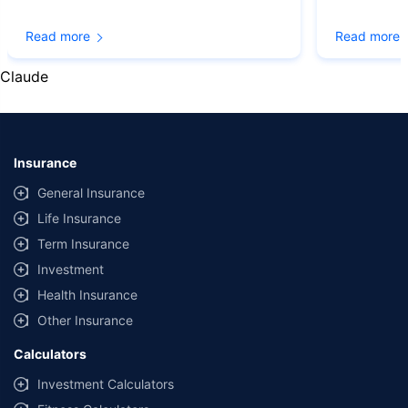
© Copyright 2008-2026
policybazaar.com
. All Rights Reserved
Read more
Read more
˜
Policybazaar Promise reflects the guarantee offered by insurers. Price
assurance is based on certifications shared by insurers with us.
Claude
Insurance
General Insurance
Life Insurance
Term Insurance
Investment
Health Insurance
Other Insurance
Calculators
Investment Calculators