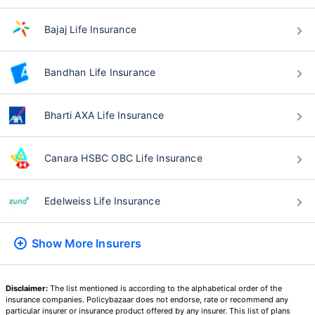
Bajaj Life Insurance
वय टर्म विमा प्रीमियमवर कसा
परिणाम करते
Bandhan Life Insurance
24 वर्षे
34 वर्षे
Bharti AXA Life Insurance
Canara HSBC OBC Life Insurance
₹ 434/महिना
*
₹ 630/महिना
*
Edelweiss Life Insurance
44 वर्षे
Show More
Insurers
Disclaimer:
The list mentioned is according to the alphabetical order of the
₹ 1,376/महिना
*
insurance companies. Policybazaar does not endorse, rate or recommend any
particular insurer or insurance product offered by any insurer. This list of plans