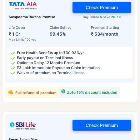
Check Premium
Sampoorna Raksha Promise
Buy Online & Save
₹0.7 K
Life Cover
Claim Settled
Premium Starting
₹ 1 Cr
99.45%
₹ 534/month
Max Limit: 100 yrs
Free Health Benefits up to ₹30,933/yr
Early payout on Terminal Illness
Option to Delay 12 Months Premium
₹3 Lakh Immediate Payout on Claim Intimation
Waiver of premium on Terminal Illness
Upto 15% discount included
Full refund of premium
Check Premium
Smart Shield Plus