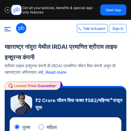
Get all your policies, benefits & special app-
Open App
✕
only features
Sign In
Talk to Expert
महाराष्ट्र नांदुरा येथील IRDAI प्रमाणित श्रीराम लाइफ
इन्शुरन्स कंपनी
श्रीराम लाइफ इन्शुरन्स कंपनी ही IRDAI-प्रमाणित जीवन विमा कंपनी असून ती
महाराष्ट्रात अस्तित्वात आहे,
Read more
+
₹2 Crore
जीवन विमा फक्त
₹
582
/महिन्या
पासून
सुरू
पुरुष
महिला