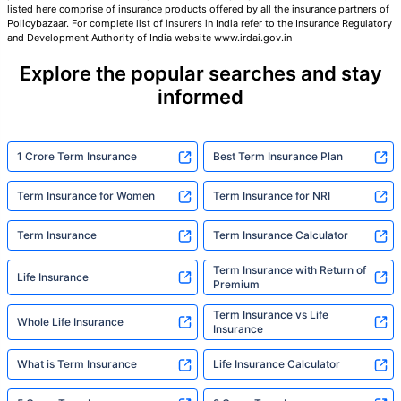
listed here comprise of insurance products offered by all the insurance partners of
Policybazaar. For complete list of insurers in India refer to the Insurance Regulatory
तुमच्या कुटुंबाची सुरक्षा फक्त एक पाऊल दूर आह
and Development Authority of India website www.irdai.gov.in
Explore the popular searches and stay
योग्य योजना निवडा
informed
*₹434 प्रति महिना, 1 कोटीच्या टर्म लाइफ विम्यासाठी सुरुवातीची किंमत आहे — धूम्रपान न करणाऱ्या, कोणतेही पूर्व-विद्यमान
आजार नसलेल्या व्यक्तीसाठी, 36 वर्षे वयापर्यंत कव्हर। *₹630 प्रति महिना, 1 कोटीच्या टर्म लाइफ विम्यासाठी सुरुवातीची किंमत
1 Crore Term Insurance
Best Term Insurance Plan
आहे — धूम्रपान न करणाऱ्या, कोणतेही पूर्व-विद्यमान आजार नसलेल्या व्यक्तीसाठी, 46 वर्षे वयापर्यंत कव्हर। *₹1,376 प्रति
महिना, 1 कोटीच्या टर्म लाइफ विम्यासाठी सुरुवातीची किंमत आहे — धूम्रपान न करणाऱ्या, कोणतेही पूर्व-विद्यमान आजार नसलेल्या
व्यक्तीसाठी, 56 वर्षे वयापर्यंत कव्हर।
Term Insurance for Women
Term Insurance for NRI
Term Insurance
Term Insurance Calculator
Term Insurance with Return of
Life Insurance
Premium
Term Insurance vs Life
Whole Life Insurance
Insurance
What is Term Insurance
Life Insurance Calculator