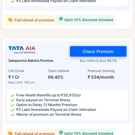
₹3 Lakh Immediate Payout on Claim Intimation
Upto 15% discount included
Full refund of premium
Check Premium
Sampoorna Raksha Promise
Buy Online & Save
₹0.7 K
Life Cover
Claim Settled
Premium Starting
₹ 1 Cr
99.45%
₹ 534/month
Max Limit: 100 yrs
Free Health Benefits up to ₹30,933/yr
Early payout on Terminal Illness
Option to Delay 12 Months Premium
₹3 Lakh Immediate Payout on Claim Intimation
Waiver of premium on Terminal Illness
Upto 15% discount included
Full refund of premium