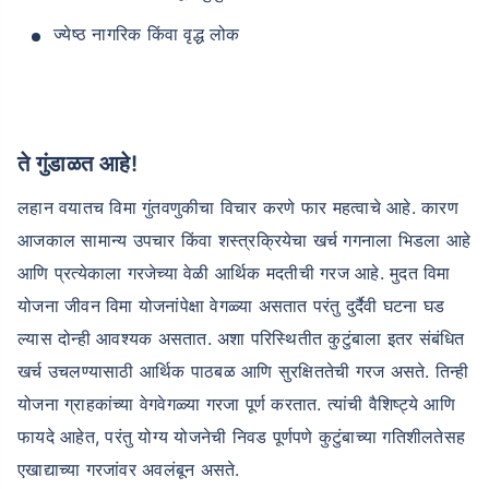
ज्येष्ठ नागरिक किंवा वृद्ध लोक
ते गुंडाळत आहे!
लहान वयातच विमा गुंतवणुकीचा विचार करणे फार महत्वाचे आहे. कारण
आजकाल सामान्य उपचार किंवा शस्त्रक्रियेचा खर्च गगनाला भिडला आहे
आणि प्रत्येकाला गरजेच्या वेळी आर्थिक मदतीची गरज आहे. मुदत विमा
योजना जीवन विमा योजनांपेक्षा वेगळ्या असतात परंतु दुर्दैवी घटना घड
ल्यास दोन्ही आवश्यक असतात. अशा परिस्थितीत कुटुंबाला इतर संबंधित
खर्च उचलण्यासाठी आर्थिक पाठबळ आणि सुरक्षिततेची गरज असते. तिन्ही
योजना ग्राहकांच्या वेगवेगळ्या गरजा पूर्ण करतात. त्यांची वैशिष्ट्ये आणि
फायदे आहेत, परंतु योग्य योजनेची निवड पूर्णपणे कुटुंबाच्या गतिशीलतेसह
एखाद्याच्या गरजांवर अवलंबून असते.