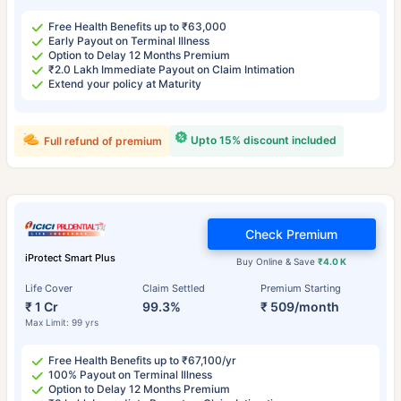
Free Health Benefits up to ₹63,000
Early Payout on Terminal Illness
Option to Delay 12 Months Premium
₹2.0 Lakh Immediate Payout on Claim Intimation
Extend your policy at Maturity
Upto 15% discount included
Full refund of premium
Check Premium
iProtect Smart Plus
Buy Online & Save
₹4.0 K
Life Cover
Claim Settled
Premium Starting
₹ 1 Cr
99.3%
₹ 509/month
Max Limit: 99 yrs
Free Health Benefits up to ₹67,100/yr
100% Payout on Terminal Illness
Option to Delay 12 Months Premium