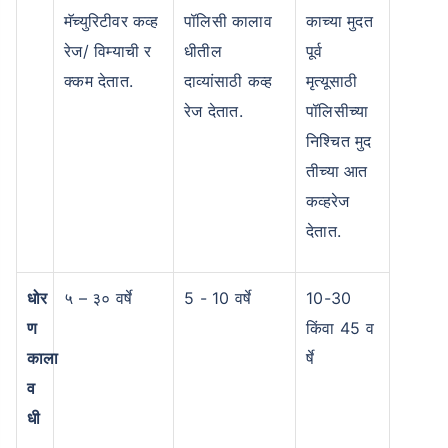
मॅच्युरिटीवर कव्ह
पॉलिसी कालाव
काच्या मुदत
रेज/ विम्याची र
धीतील
पूर्व
क्कम देतात.
दाव्यांसाठी कव्ह
मृत्यूसाठी
रेज देतात.
पॉलिसीच्या
निश्चित मुद
वय टर्म विमा प्रीमियमवर कसा
तीच्या आत
परिणाम करते
कव्हरेज
देतात.
24 वर्षे
34 वर्षे
धोर
५ – ३० वर्षे
5 - 10 वर्षे
10-30
ण
किंवा 45 व
काला
र्षे
₹ 434/महिना
*
₹ 630/महिना
*
व
44 वर्षे
धी