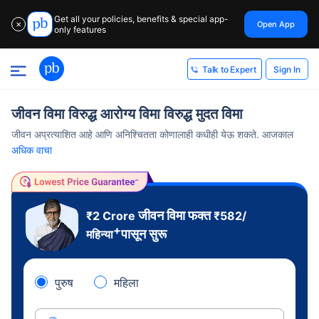
Get all your policies, benefits & special app-
Open App
✕
only features
Sign In
Talk to Expert
जीवन विमा विरुद्ध आरोग्य विमा विरुद्ध मुदत विमा
जीवन अप्रत्याशित आहे आणि अनिश्चितता कोणालाही कधीही येऊ शकते. आजकाल
अधिक वाचा
जीवन विमा फक्त
₹2 Crore
₹
582
/
+
पासून सुरू
महिन्या
पुरुष
महिला