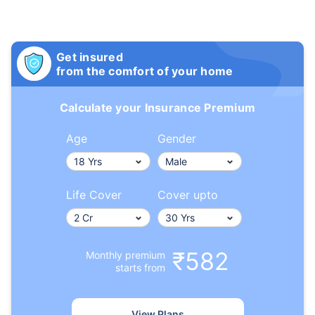
Get insured
from the comfort of your home
Calculate your Insurance Premium
Age
Gender
Life Cover
Cover upto
₹582
Monthly premium
starts from
View Plans