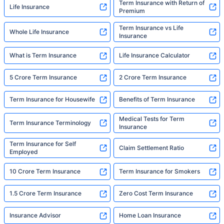
Term Insurance with Return of
Life Insurance
Premium
Term Insurance vs Life
Whole Life Insurance
Insurance
What is Term Insurance
Life Insurance Calculator
5 Crore Term Insurance
2 Crore Term Insurance
Term Insurance for Housewife
Benefits of Term Insurance
Medical Tests for Term
Term Insurance Terminology
Insurance
Term Insurance for Self
Claim Settlement Ratio
Employed
10 Crore Term Insurance
Term Insurance for Smokers
1.5 Crore Term Insurance
Zero Cost Term Insurance
Insurance Advisor
Home Loan Insurance