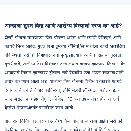
आम्हाला मुदत विमा आणि आरोग्य विम्याची गरज का आहे?
दोन्ही योजना महत्त्वाच्या विमा योजना आहेत आणि त्यांची वैशिष्ट्ये आणि
फायदे भिन्न आहेत. मुदत विमा तुमच्या नॉमिनी/लाभार्थीला काही अनपेक्षित
परिस्थिती जसे की विमाधारकाचा मृत्यू झाल्यास आर्थिक सहाय्य पुरवतो.
दुसरीकडे, आरोग्य विमा विशेषतः रुग्णालयात दाखल झाल्यास किंवा गंभीर
आजाराचे निदान झाल्यावर होणारा सर्व वैद्यकीय खर्च भरून काढण्यासाठी
तयार करण्यात आला आहे. आरोग्य विमा योजना विविध प्रकारचे फायदे
देतात जसे की डे केअर प्रक्रिया, डोमिसिलरी हॉस्पिटलायझेशन इ. या
चालू असलेल्या महामारीमुळे, कोविड -19 च्या उपचारांवर होणारा खर्च
देखील योजनेअंतर्गत समाविष्ट केला जातो.
बाजारात विविध प्रकारच्या आरोग्य विमा योजना उपलब्ध आहेत जसे की
वैयक्तिक आरोग्य विमा (एका व्यक्तीचा समावेश होतो), फॅमिली फ्लोटर