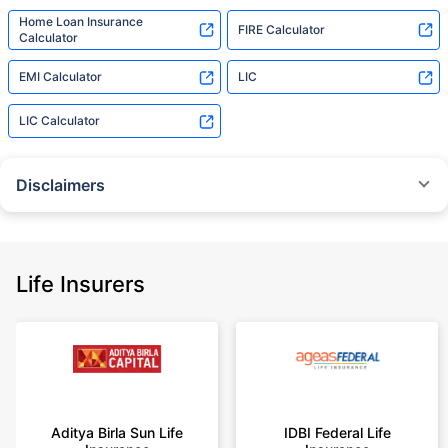
Home Loan Insurance
FIRE Calculator
Calculator
EMI Calculator
LIC
LIC Calculator
Disclaimers
˜
The insurers/plans mentioned are arranged in order of highest to lowest
Sum Assured(SA) offered by Policybazaar’s insurer partners offering term
insurance plans on our platform, as per ‘first year premium of life insurers
as at 31.03.2025 report’ published by IRDAI.
Life Insurers
Policybazaar does not endorse, rate or recommend any particular insurer
or insurance product offered by any insurer. For complete list of insurers in
India refer to the IRDAI website www.irdai.gov.in
+On the basis of your profile
+Rs. 410/month is starting price for a 1 crore term life insurance for an 18
year-old male, non-smoker, with no pre-existing diseases, cover upto 30
Aditya Birla Sun Life
IDBI Federal Life
years of age, rounded off to nearest 10