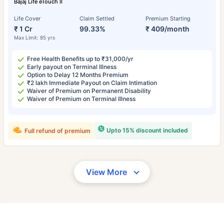
Bajaj Life eTouch II
Life Cover
Claim Settled
Premium Starting
₹ 1 Cr
99.33%
₹ 409/month
Max Limit: 85 yrs
Free Health Benefits up to ₹31,000/yr
Early payout on Terminal Illness
Option to Delay 12 Months Premium
₹2 lakh Immediate Payout on Claim Intimation
Waiver of Premium on Permanent Disability
Waiver of Premium on Terminal Illness
Upto 15% discount included
Full refund of premium
View More