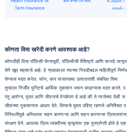
Health Insurance Vs
बीमा बनाम टर्म बीमा
உடல்நலக் காப்ப
Term Insurance
காலக் காப்ப
कोणता विमा खरेदी करणे आवश्यक आहे?
कोणतीही विमा पॉलिसी घेण्यापूर्वी, पॉलिसीची वैशिष्ट्ये आणि फायदे जाणून
घेणे खूप महत्वाचे आहे. हे ग्राहकाला त्याच्या निवडीबद्दल माहितीपूर्ण निर्णय
घेण्यास मदत करेल. फोन, कार यासारख्या उत्पादनांशी संबंधित विमा
तुम्हाला निर्जीव युनिटचे आर्थिक नुकसान भरून काढण्यास मदत करते. प
रंतु आरोग्य, मुदत आणि जीवनाचे वेगळेपण हे आहे की ते गरजेच्या वेळी स
जीवांच्या नुकसानास आधार देते. विम्याचे मुख्य उद्दिष्ट म्हणजे अनिश्चित प
रिस्थितीमुळे अस्थिरता सहन करणाऱ्या आणि सहन करणाऱ्या प्रियजनांना
संरक्षण देणे. आपल्या प्रिय व्यक्तीच्या मृत्यूनंतर एक पुनर्प्राप्ती होते हे एक
वैश्विक सत्य आहे परंतु कुटुंब एकसंध ठेवण्यासाठी कठीण काळात आर्थिक