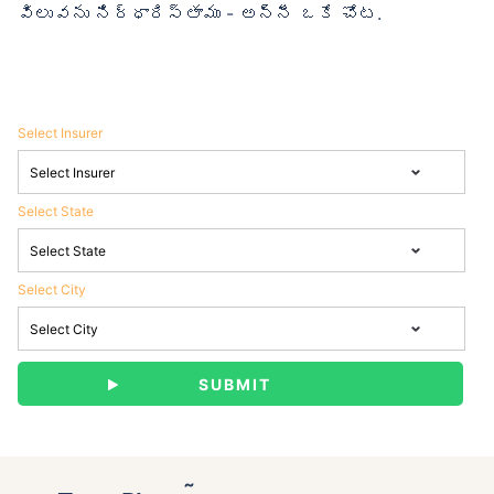
విలువను నిర్ధారిస్తాము - అన్నీ ఒకే చోట.
Select Insurer
Select State
Select City
˜