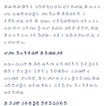
మేము భీమా యొక్క సంక్లిష్టతను తగ్గించాము, మీ అవస
రాలకు ఉత్తమమైన పాలసీలతో మిమ్మల్ని స
రిపోల్చాము. అది మీ కుటుంబ భవిష్యత్తును భద్రపర
చడం లేదా పన్నులపై ఆదా చేయడం వంటివి చేసినా, మేము
మీకు రక్షణ కల్పించాము - అధిక అమ్మకాలు లేవు, ప
దజాలం లేదు.
దావాల ప్రక్రియలో మీ న్యాయవాది
అడుగడుగునా మీ వెంటే ఉన్నాం. ఇన్సూరెన్స్ ప్రొవైడర్
యొక్క నిజమైన పరీక్ష క్లెయిమ్‌ల సమయంలో జ
రుగుతుంది కాబట్టి, మీకు చాలా అవసరమైనప్పుడు మేము
సున్నితమైన మరియు శీఘ్ర పరిష్కార ప్రక్రియను
అందిస్తాము.
మీ సేవలో సర్టిఫైడ్ ప్రొఫెషనల్స్