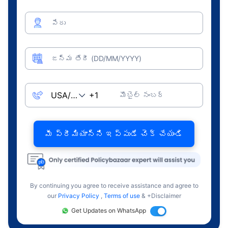
పేరు
జన్మ తేదీ (DD/MM/YYYY)
మొబైల్ నంబర్
మీ ప్రీమియాన్ని ఇప్పుడే చెక్ చేయండి
By continuing you agree to receive assistance and agree to
our
Privacy Policy
,
Terms of use
& +Disclaimer
Get Updates on WhatsApp