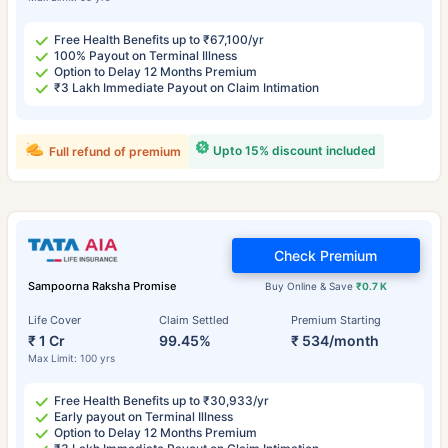
Free Health Benefits up to ₹67,100/yr
100% Payout on Terminal Illness
Option to Delay 12 Months Premium
₹3 Lakh Immediate Payout on Claim Intimation
Upto 15% discount included
Full refund of premium
Check Premium
Sampoorna Raksha Promise
Buy Online & Save
₹0.7 K
Life Cover
Claim Settled
Premium Starting
₹ 1 Cr
99.45%
₹ 534/month
Max Limit: 100 yrs
Free Health Benefits up to ₹30,933/yr
Early payout on Terminal Illness
Option to Delay 12 Months Premium