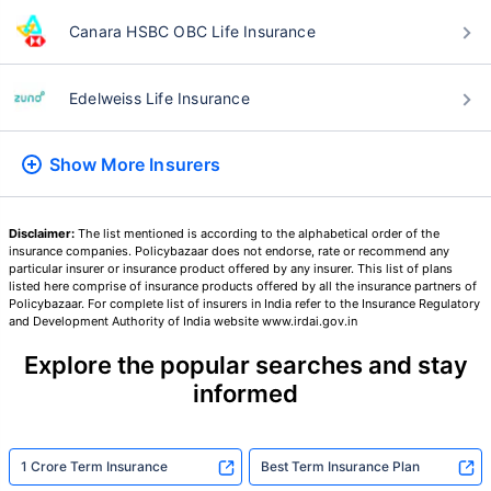
Canara HSBC OBC Life Insurance
₹ 1,376/నెల
*
Edelweiss Life Insurance
మీ కుటుంబం యొక్క భద్రత కేవలం ఒక అడుగు దూరంలో ఉంది
Show More
Insurers
సరైన ప్లాన్‌ను ఎంచుకోండి
Disclaimer:
The list mentioned is according to the alphabetical order of the
insurance companies. Policybazaar does not endorse, rate or recommend any
*₹434/నెల 1 కోటి టర్మ్ లైఫ్ ఇన్సూరెన్స్‌కు ప్రారంభ ధర — పొగాకు తాగని, ముందే ఉన్న
particular insurer or insurance product offered by any insurer. This list of plans
వ్యాధులు లేని వ్యక్తికి, 36 సంవత్సరాల వయసు వరకు కవరేజ్. *₹630/నెల 1 కోటి టర్మ్
listed here comprise of insurance products offered by all the insurance partners of
లైఫ్ ఇన్సూరెన్స్‌కు ప్రారంభ ధర — పొగాకు తాగని, ముందే ఉన్న వ్యాధులు లేని వ్యక్తికి, 46
Policybazaar. For complete list of insurers in India refer to the Insurance Regulatory
సంవత్సరాల వయసు వరకు కవరేజ్. . *₹1,376/నెల 1 కోటి టర్మ్ లైఫ్ ఇన్సూరెన్స్‌కు ప్రారంభ
ధర — పొగాకు తాగని, ముందే ఉన్న వ్యాధులు లేని వ్యక్తికి, 56 సంవత్సరాల వయసు వరకు
and Development Authority of India website www.irdai.gov.in
కవరేజ్.
Explore the popular searches and stay
informed
1 Crore Term Insurance
Best Term Insurance Plan