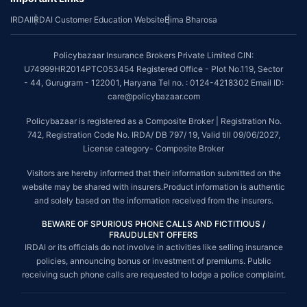
IRDAI
IRDAI Customer Education Website
Bima Bharosa
Policybazaar Insurance Brokers Private Limited CIN:
U74999HR2014PTC053454 Registered Office - Plot No.119, Sector
- 44, Gurugram - 122001, Haryana Tel no. : 0124-4218302 Email ID:
care@policybazaar.com
Policybazaar is registered as a Composite Broker | Registration No.
742, Registration Code No. IRDA/ DB 797/ 19, Valid till 09/06/2027,
License category- Composite Broker
Visitors are hereby informed that their information submitted on the
website may be shared with insurers.Product information is authentic
and solely based on the information received from the insurers.
BEWARE OF SPURIOUS PHONE CALLS AND FICTITIOUS /
FRAUDULENT OFFERS
IRDAI or its officials do not involve in activities like selling insurance
policies, announcing bonus or investment of premiums. Public
receiving such phone calls are requested to lodge a police complaint.