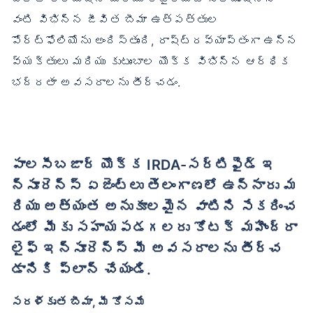
వంటి విభిన్న జీవిత బీమా ఉత్పత్తుల
పోర్ట్‌ఫోలియోను అందిస్తుంది, రాష్ట్రవ్యాప్తంగా ఉన్న
వ్యక్తులు మరియు కుటుంబాల యొక్క విభిన్న ఆర్థిక
భద్రతా అవసరాలను తీర్చడం.
పాలసీబజార్ యొక్క IRDA-సర్టిఫైడ్ ఇ
న్సూరెన్స్ ఏజెంట్లు తెలంగాణలో ఉన్నారు మ
రియు అత్యంత అనుకూలమైన వాటిని సేకరించ
డంలో మీకు సహాయపడగలరు కోటక్ మహీంద్రా
లైఫ్ ఇన్సూరెన్స్ మీ అవసరాలను తీర్చ
డానికి ప్లాన్ చేయండి.
సరళీకృత బీమా, మీ కోసమే