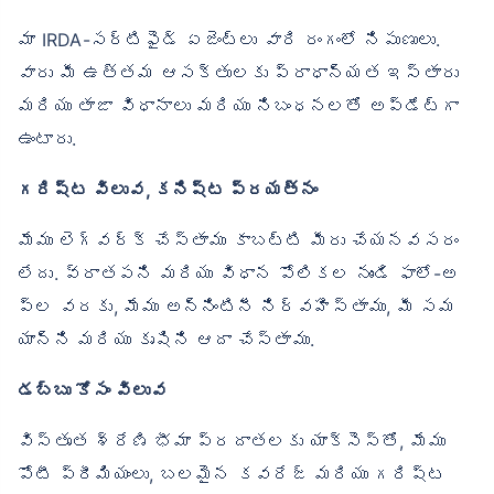
మా IRDA-సర్టిఫైడ్ ఏజెంట్లు వారి రంగంలో నిపుణులు.
వారు మీ ఉత్తమ ఆసక్తులకు ప్రాధాన్యత ఇస్తారు
మరియు తాజా విధానాలు మరియు నిబంధనలతో అప్‌డేట్‌గా
ఉంటారు.
గరిష్ట విలువ, కనిష్ట ప్రయత్నం
మేము లెగ్‌వర్క్ చేస్తాము కాబట్టి మీరు చేయనవసరం
లేదు. వ్రాతపని మరియు విధాన పోలికల నుండి ఫాలో-అ
ప్‌ల వరకు, మేము అన్నింటినీ నిర్వహిస్తాము, మీ సమ
యాన్ని మరియు కృషిని ఆదా చేస్తాము.
డబ్బు కోసం విలువ
విస్తృత శ్రేణి భీమా ప్రదాతలకు యాక్సెస్‌తో, మేము
పోటీ ప్రీమియంలు, బలమైన కవరేజ్ మరియు గరిష్ట