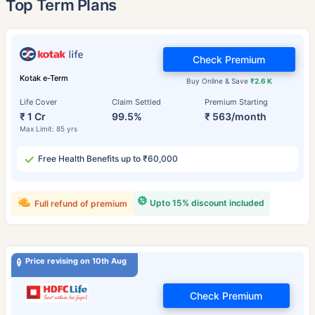
Top Term Plans
Check Premium
Kotak e-Term
Buy Online & Save
₹2.6 K
Life Cover
Claim Settled
Premium Starting
₹ 1 Cr
99.5%
₹ 563/month
Max Limit: 85 yrs
Free Health Benefits up to ₹60,000
Upto 15% discount included
Full refund of premium
Price revising on 10th Aug
Check Premium