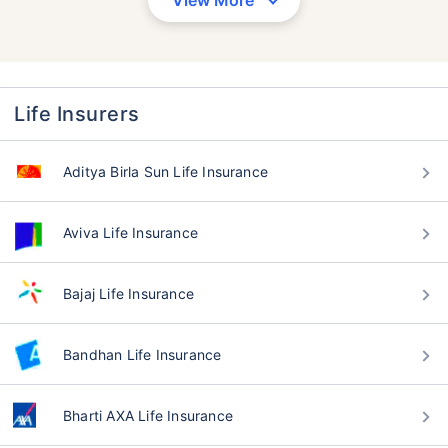
View More
Life Insurers
వయసు టర్మ్ ఇన్సూరెన్స్ ప్రీమియంలను
Aditya Birla Sun Life Insurance
ఎలా ప్రభావితం చేస్తుంది
Aviva Life Insurance
సంవత్సరాలు
34 సంవత్సరాలు
Bajaj Life Insurance
Bandhan Life Insurance
₹ 434/నెల
*
₹ 630/నెల
*
44 సంవత్సరాలు
Bharti AXA Life Insurance