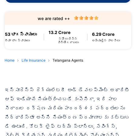
we are rated ++
13.2 Crore
53 భాగస్వాములు
6.29 Crore
నమోదు చేసిన
బీమా భాగస్వాములు
అమ్ముడైన పాలసీలు
వినియోగదారులు
Home
Life Insurance
Telangana Agents
ఇన్సూరెన్స్ రెగ్యులేటరీ అండ్ డెవలప్‌మెంట్ అథారిటీ
ఆఫ్ ఇండియాచే నియంత్రించబడే కంపెనీగా, ఇది పాల
సీదారుల రక్షణ మరియు పారదర్శక పద్ధతులను
నిర్ధారిస్తూ అన్ని నియంత్రణ ప్రమాణాలకు కట్టుబ
డి ఉంటుంది. కోటక్ లైఫ్ టర్మ్ ప్లాన్‌లు, సేవింగ్స్,
వెల్త్ క్రియేషన్ మరియు రిటైర్మెంట్ సొల్యూషన్స్