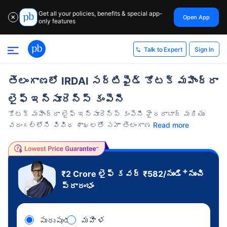
Get all your policies, benefits & special app-
Open App
✕
only features
Sign In
Talk to Expert
తెలంగాణలో IRDAI సర్టిఫైడ్ కోటక్ మహీంద్రా
లైఫ్ ఇన్సూరెన్స్ కంపెనీ
కోటక్ మహీంద్రా లైఫ్ ఇన్సూరెన్స్ కంపెనీ హైదరాబాద్ మరియు
వరంగల్‌లోని వివిధ శాఖలతో సహా తెలంగాణ
Read more
+
₹2 Crore
లైఫ్ కవర్
₹
582
/నుండి
నుంచి
ప్రారంభం
పురుషుడు
మహిళ