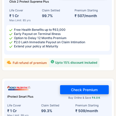
Click 2 Protect Supreme Plus
Life Cover
Claim Settled
Premium Starting
₹ 1 Cr
99.7%
₹ 507/month
Max Limit: 85 yrs
Free Health Benefits up to ₹63,000
Early Payout on Terminal Illness
Option to Delay 12 Months Premium
₹2.0 Lakh Immediate Payout on Claim Intimation
Extend your policy at Maturity
Upto 15% discount included
Full refund of premium
Check Premium
iProtect Smart Plus
Buy Online & Save
₹4.0 K
Life Cover
Claim Settled
Premium Starting
₹ 1 Cr
99.3%
₹ 509/month
Max Limit: 99 yrs