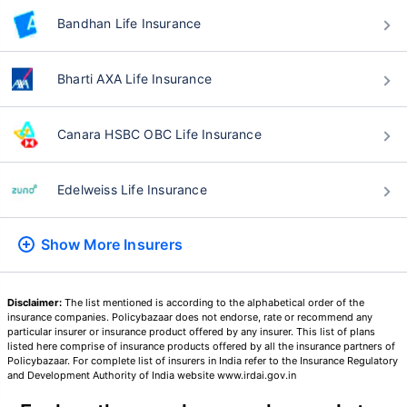
44 సంవత్సరాలు
Bandhan Life Insurance
Bharti AXA Life Insurance
₹ 1,376/నెల
*
Canara HSBC OBC Life Insurance
మీ కుటుంబం యొక్క భద్రత కేవలం ఒక అడుగు దూరంలో ఉంది
Edelweiss Life Insurance
సరైన ప్లాన్‌ను ఎంచుకోండి
Show More
Insurers
*₹434/నెల 1 కోటి టర్మ్ లైఫ్ ఇన్సూరెన్స్‌కు ప్రారంభ ధర — పొగాకు తాగని, ముందే ఉన్న
వ్యాధులు లేని వ్యక్తికి, 36 సంవత్సరాల వయసు వరకు కవరేజ్. *₹630/నెల 1 కోటి టర్మ్
లైఫ్ ఇన్సూరెన్స్‌కు ప్రారంభ ధర — పొగాకు తాగని, ముందే ఉన్న వ్యాధులు లేని వ్యక్తికి, 46
Disclaimer:
The list mentioned is according to the alphabetical order of the
సంవత్సరాల వయసు వరకు కవరేజ్. . *₹1,376/నెల 1 కోటి టర్మ్ లైఫ్ ఇన్సూరెన్స్‌కు ప్రారంభ
insurance companies. Policybazaar does not endorse, rate or recommend any
ధర — పొగాకు తాగని, ముందే ఉన్న వ్యాధులు లేని వ్యక్తికి, 56 సంవత్సరాల వయసు వరకు
కవరేజ్.
particular insurer or insurance product offered by any insurer. This list of plans
listed here comprise of insurance products offered by all the insurance partners of
Policybazaar. For complete list of insurers in India refer to the Insurance Regulatory
and Development Authority of India website www.irdai.gov.in