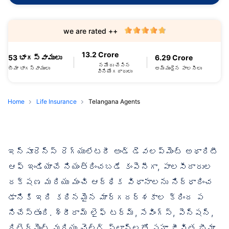
we are rated ++
13.2 Crore
53 భాగస్వాములు
6.29 Crore
నమోదు చేసిన
బీమా భాగస్వాములు
అమ్ముడైన పాలసీలు
వినియోగదారులు
Home
Life Insurance
Telangana Agents
ఇన్సూరెన్స్ రెగ్యులేటరీ అండ్ డెవలప్‌మెంట్ అథారిటీ
ఆఫ్ ఇండియాచే నియంత్రించబడే కంపెనీగా, పాలసీదారుల
రక్షణ మరియు మంచి ఆర్థిక విధానాలను నిర్ధారించ
డానికి ఇది కఠినమైన మార్గదర్శకాల క్రింద ప
నిచేస్తుంది. శ్రీరామ్ లైఫ్ టర్మ్, సేవింగ్స్, పెన్షన్,
రిటైర్మెంట్ మరియు చైల్డ్ ప్లాన్‌లతో సహా జీవిత బీమా