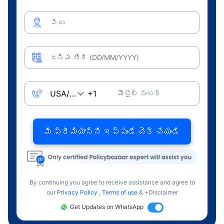
పేరు
జన్మ తేదీ (DD/MM/YYYY)
మొబైల్ నంబర్
మీ ప్రీమియాన్ని ఇప్పుడే చెక్ చేయండి
By continuing you agree to receive assistance and agree to
our
Privacy Policy
,
Terms of use
& +Disclaimer
Get Updates on WhatsApp