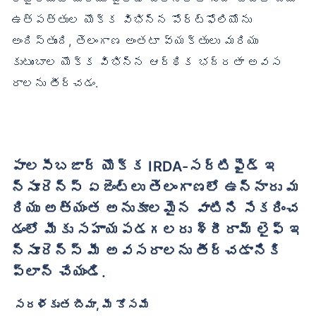
ఉత్పత్తుల యొక్క విభిన్న పోర్ట్‌ఫోలియోను
అందిస్తుంది, తెలంగాణ అంతటా వ్యక్తులు మరియు
కుటుంబాల యొక్క విభిన్న ఆర్థిక భద్రతా అవస
రాలను తీర్చడం.
పాలసీబజార్ యొక్క IRDA-సర్టిఫైడ్ ఇ
న్సూరెన్స్ ఏజెంట్లు తెలంగాణలో ఉన్నారు మ
రియు అత్యంత అనుకూలమైన వాటిని సేకరించ
డంలో మీకు సహాయపడగలరు శ్రీరామ్ లైఫ్ ఇ
న్సూరెన్స్ మీ అవసరాలను తీర్చడానికి
ప్లాన్ చేయండి.
సరళీకృత బీమా, మీ కోసమే