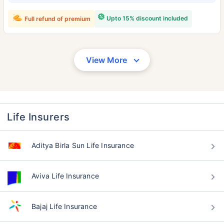
Upto 15% discount included
Full refund of premium
View More
వయసు టర్మ్ ఇన్సూరెన్స్ ప్రీమియంలను
Life Insurers
ఎలా ప్రభావితం చేస్తుంది
Aditya Birla Sun Life Insurance
సంవత్సరాలు
34 సంవత్సరాలు
Aviva Life Insurance
Bajaj Life Insurance
₹ 434/నెల
*
₹ 630/నెల
*