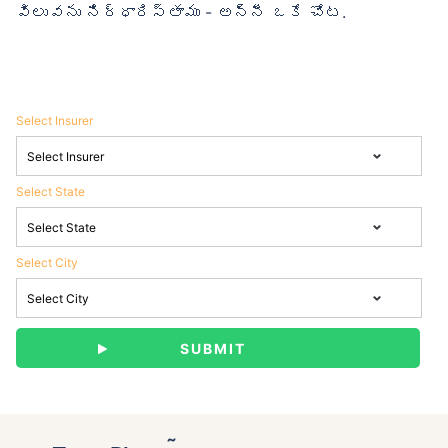
విలువను నిర్ధారిస్తాము - అన్నీ ఒకే చోట.
Select Insurer
Select State
Select City
˜