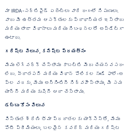
మా IRDA-సర్టిఫైడ్ ఏజెంట్లు వారి రంగంలో నిపుణులు.
వారు మీ ఉత్తమ ఆసక్తులకు ప్రాధాన్యత ఇస్తారు
మరియు తాజా విధానాలు మరియు నిబంధనలతో అప్‌డేట్‌గా
ఉంటారు.
గరిష్ట విలువ, కనిష్ట ప్రయత్నం
మేము లెగ్‌వర్క్ చేస్తాము కాబట్టి మీరు చేయనవసరం
లేదు. వ్రాతపని మరియు విధాన పోలికల నుండి ఫాలో-అ
ప్‌ల వరకు, మేము అన్నింటినీ నిర్వహిస్తాము, మీ సమ
యాన్ని మరియు కృషిని ఆదా చేస్తాము.
డబ్బు కోసం విలువ
విస్తృత శ్రేణి భీమా ప్రదాతలకు యాక్సెస్‌తో, మేము
పోటీ ప్రీమియంలు, బలమైన కవరేజ్ మరియు గరిష్ట