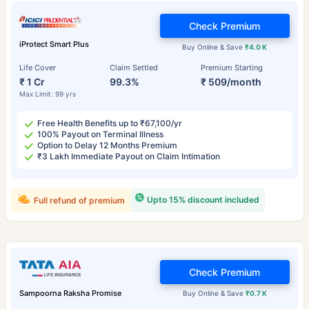
Check Premium
iProtect Smart Plus
Buy Online & Save
₹4.0 K
Life Cover
Claim Settled
Premium Starting
₹ 1 Cr
99.3%
₹ 509/month
Max Limit: 99 yrs
Free Health Benefits up to ₹67,100/yr
100% Payout on Terminal Illness
Option to Delay 12 Months Premium
₹3 Lakh Immediate Payout on Claim Intimation
Upto 15% discount included
Full refund of premium
Check Premium
Sampoorna Raksha Promise
Buy Online & Save
₹0.7 K