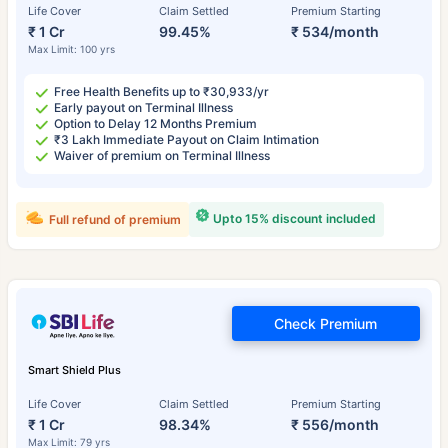
Life Cover
Claim Settled
Premium Starting
₹ 1 Cr
99.45%
₹ 534/month
Max Limit: 100 yrs
Free Health Benefits up to ₹30,933/yr
Early payout on Terminal Illness
Option to Delay 12 Months Premium
₹3 Lakh Immediate Payout on Claim Intimation
Waiver of premium on Terminal Illness
Upto 15% discount included
Full refund of premium
Check Premium
Smart Shield Plus
Life Cover
Claim Settled
Premium Starting
₹ 1 Cr
98.34%
₹ 556/month
Max Limit: 79 yrs