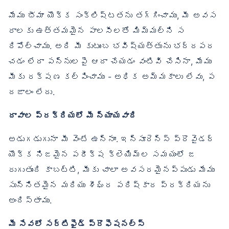
మేము భీమా యొక్క సంక్లిష్టతను తగ్గించాము, మీ అవస
రాలకు ఉత్తమమైన పాలసీలతో మిమ్మల్ని స
రిపోల్చాము. అది మీ కుటుంబ భవిష్యత్తును భద్రపర
చడం లేదా పన్నులపై ఆదా చేయడం వంటివి చేసినా, మేము
మీకు రక్షణ కల్పించాము - అధిక అమ్మకాలు లేవు, ప
దజాలం లేదు.
దావాల ప్రక్రియలో మీ న్యాయవాది
అడుగడుగునా మీ వెంటే ఉన్నాం. ఇన్సూరెన్స్ ప్రొవైడర్
యొక్క నిజమైన పరీక్ష క్లెయిమ్‌ల సమయంలో జ
రుగుతుంది కాబట్టి, మీకు చాలా అవసరమైనప్పుడు మేము
సున్నితమైన మరియు శీఘ్ర పరిష్కార ప్రక్రియను
అందిస్తాము.
మీ సేవలో సర్టిఫైడ్ ప్రొఫెషనల్స్