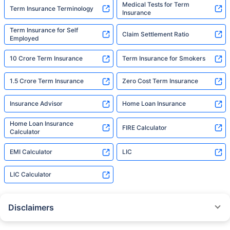
Medical Tests for Term
Term Insurance Terminology
Insurance
Term Insurance for Self
Claim Settlement Ratio
Employed
10 Crore Term Insurance
Term Insurance for Smokers
1.5 Crore Term Insurance
Zero Cost Term Insurance
Insurance Advisor
Home Loan Insurance
Home Loan Insurance
FIRE Calculator
Calculator
EMI Calculator
LIC
LIC Calculator
Disclaimers
˜
The insurers/plans mentioned are arranged in order of highest to lowest
Sum Assured(SA) offered by Policybazaar’s insurer partners offering term