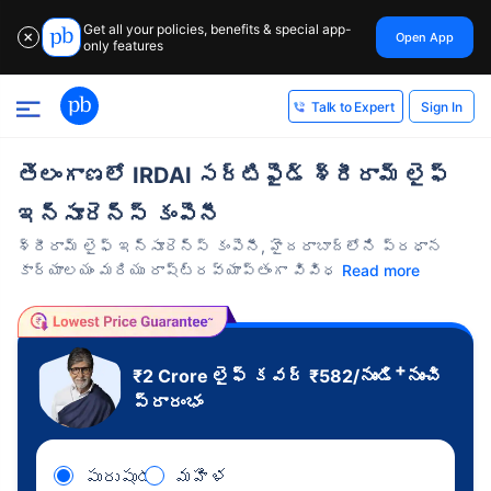
Get all your policies, benefits & special app-
Open App
✕
only features
Sign In
Talk to Expert
తెలంగాణలో IRDAI సర్టిఫైడ్ శ్రీరామ్ లైఫ్
ఇన్సూరెన్స్ కంపెనీ
శ్రీరామ్ లైఫ్ ఇన్సూరెన్స్ కంపెనీ, హైదరాబాద్‌లోని ప్రధాన
కార్యాలయం మరియు రాష్ట్రవ్యాప్తంగా వివిధ
Read more
+
₹2 Crore
లైఫ్ కవర్
₹
582
/నుండి
నుంచి
ప్రారంభం
పురుషుడు
మహిళ