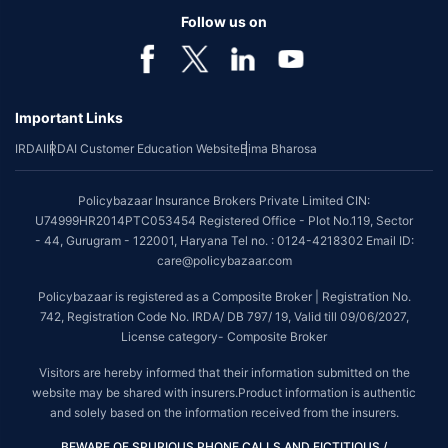
Follow us on
Important Links
IRDAI
IRDAI Customer Education Website
Bima Bharosa
Policybazaar Insurance Brokers Private Limited CIN:
U74999HR2014PTC053454 Registered Office - Plot No.119, Sector
- 44, Gurugram - 122001, Haryana Tel no. : 0124-4218302 Email ID:
care@policybazaar.com
Policybazaar is registered as a Composite Broker | Registration No.
742, Registration Code No. IRDA/ DB 797/ 19, Valid till 09/06/2027,
License category- Composite Broker
Visitors are hereby informed that their information submitted on the
website may be shared with insurers.Product information is authentic
and solely based on the information received from the insurers.
BEWARE OF SPURIOUS PHONE CALLS AND FICTITIOUS /