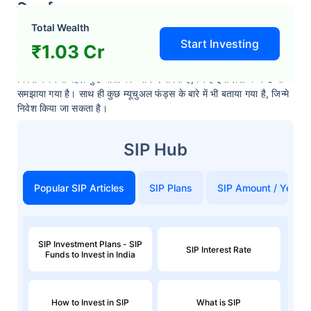
निष्कर्ष
Total Wealth
पिछले कुछ सालों में देखा गया है, कि अनिवासी भारतीय निवेश के लिए भारत का
Start Investing
₹1.03 Cr
अधिक रुख कर रहे है। इसके कई कारण है, जैसे उच्च रिटर्न की संभावना, भारत
की बढ़ती अर्थव्यवस्था, टैक्स लाभ और आसान मैनेजमेंट आदि। NRI SIP में
निवेश करने से पहले कुछ बातों पर ध्यान दे सकते हैं, जिन्हें इस लेख में अच्छे से
समझाया गया है। साथ ही कुछ म्यूचुअल फंड्स के बारे में भी बताया गया है, जिन्मे
निवेश किया जा सकता है।
SIP Hub
Popular SIP Articles
SIP Plans
SIP Amount / Years
SIP Investment Plans - SIP
SIP Interest Rate
Funds to Invest in India
How to Invest in SIP
What is SIP