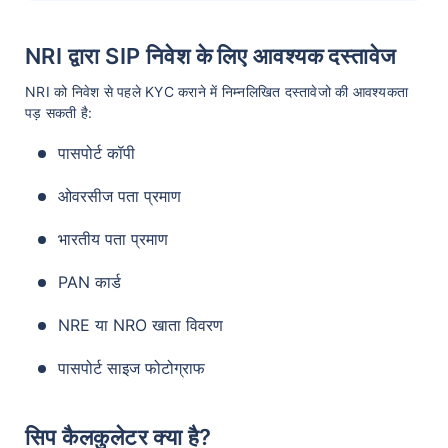
SIP for 1 Crore in 10 years
Index Fund SIP Calculator
NRI द्वारा SIP निवेश के लिए आवश्यक दस्तावेज
Systematic Withdrawal Plan
Step up SIP
- SWP
NRI को निवेश से पहले KYC कराने में निम्नलिखित दस्तावेजो की आवश्यकता
पड़ सकती है:
पासपोर्ट कॉपी
SWP Calculator
AMC SIP
ओवरसीज पता प्रमाण
SIP vs SWP vs STP
Best SIP Plan for 5 Years
भारतीय पता प्रमाण
PAN कार्ड
What is NAV in Mutual
Funds?
NRE या NRO खाता विवरण
पासपोर्ट साइज फोटोग्राफ
सिप कैलकुलेटर क्या है?