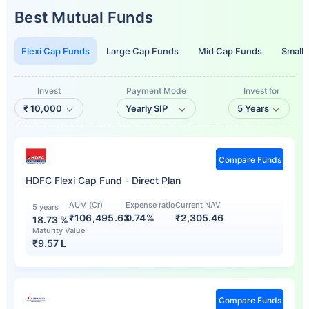
Best Mutual Funds
Flexi Cap Funds
Large Cap Funds
Mid Cap Funds
Small
Invest
Payment Mode
Invest for
₹
10,000
Yearly SIP
5 Years
Compare Funds
HDFC Flexi Cap Fund - Direct Plan
AUM (Cr)
Expense ratio
Current NAV
5 years
₹106,495.63
0.74%
₹
2,305.46
18.73
%
Maturity Value
₹
9.57 L
Compare Funds