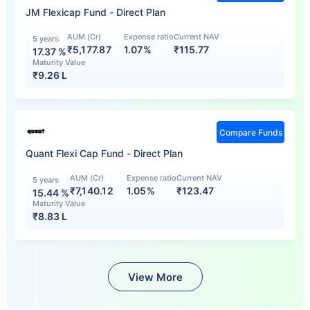
JM Flexicap Fund - Direct Plan
AUM (Cr)
Expense ratio
Current NAV
5 years
₹5,177.87
1.07%
₹
115.77
17.37
%
Maturity Value
₹
9.26 L
Compare Funds
Quant Flexi Cap Fund - Direct Plan
AUM (Cr)
Expense ratio
Current NAV
5 years
₹7,140.12
1.05%
₹
123.47
15.44
%
Maturity Value
₹
8.83 L
View More