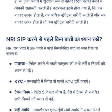
है, जो लंबी अवधि में सुरक्षित रूप से बेहतर रिटर्न प्राप्त करने में
Wait a minute...
आपकी सहायती करती है। दरअसल इसमे होता क्या है, कि जब
बाजार डाउन होता है, तब अधिक यूनिट्स खरीदी जाती है और जब
Grow your Wealth!
बाजार ऊपर होता है तो कम यूनिट्स खरीदी जाती है।
Get Returns as High as
15%*
NRI SIP करने से पहले किन बातों का ध्यान रखें?
*
Tax-Free
Returns
NRI द्वारा भारत में SIP करने से पहले निम्नलिखित बातों पर ध्यान दिया जा
˜
**
Top performing investment plans
with
high returns
सकता है:
₹10,000
₹1 Cr
पात्रता
- निवेश करने से पहले पात्रता की सभी शर्तें व नियमों को
/month
Invest
and get
on maturity
ध्यान से पढ़ें।
Create wealth for your future goals
^
KYC
- एसआईपी में निवेश से पहले KYC पूरी कराएं।
Zero Capital Gains tax
Inbuilt Life Cover
टैक्स नियम
- NRI SIP कर योग्य है, ऐसे में टैक्स से संबंधित
सभी नियमों को ध्यान से पढ़ें।
View Plans
सही अवधि
- आमतौर पर एसआईपी लंबी अवधि में अच्छा रिटर्न
*Returns on Basis 7 year fund performance