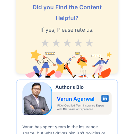
Did you Find the Content
Helpful?
If yes, Please rate us.
Average
Good
V.Good
Excellent
Superb
Author's Bio
Varun Agarwal
IRDAI Certified Term Insurance Expert
with 10+ Years of Experience
Varun has spent years in the insurance
space, but what drives him isn't policies or