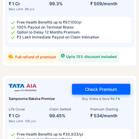
₹ 1 Cr
99.3%
₹ 509/month
Max Limit: 99 yrs
Free Health Benefits up to ₹67,100/yr
100% Payout on Terminal Illness
Option to Delay 12 Months Premium
₹3 Lakh Immediate Payout on Claim Intimation
Upto 15% discount included
Full refund of premium
Check Premium
Sampoorna Raksha Promise
Buy Online & Save
₹0.7 K
Life Cover
Claim Settled
Premium Starting
₹ 1 Cr
99.45%
₹ 534/month
Max Limit: 100 yrs
Free Health Benefits up to ₹30,933/yr