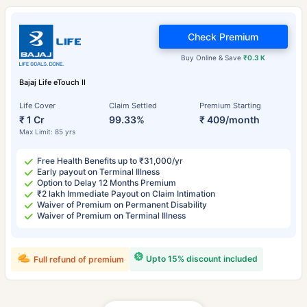
Check Premium
Buy Online & Save
₹0.3 K
Bajaj Life eTouch II
Life Cover
Claim Settled
Premium Starting
₹ 1 Cr
99.33%
₹ 409/month
Max Limit: 85 yrs
Free Health Benefits up to ₹31,000/yr
Early payout on Terminal Illness
Option to Delay 12 Months Premium
₹2 lakh Immediate Payout on Claim Intimation
Waiver of Premium on Permanent Disability
Waiver of Premium on Terminal Illness
Upto 15% discount included
Full refund of premium