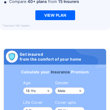
Compare
40+ plans
from
15 Insurers
VIEW PLAN
+
Standard T&C Applied
Get insured
from the comfort of your home
Calculate your
Insurance
Premium
Age
Gender
Life Cover
Cover upto