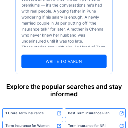
premiums — it's the conversations he's had
with real people. A young father in Pune
wondering if his salary is enough. A newly
married couple in Jaipur putting off "the
insurance talk" for later. A mother in Chennai
who never knew her husband was
underinsured until it was too late.
These stories stay with him. As Head of Term
Insurance at Policybazaar, Varun knows the
numbers well — 52.4% of Indians are aware
WRITE TO VARUN
of term insurance, yet only 9.6% own it. And
87% of families don't realise they're leaving
their loved ones with far less protection than
they actually need. But behind every
Explore the popular searches and stay
statistic, he sees a family that just needed
informed
someone to sit with them, explain it simply,
and help them take that one step. That's
exactly what Policybazaar's term insurance is
built to do. In his words, "Most people aren't
1 Crore Term Insurance
Best Term Insurance Plan
avoiding protection — they're just waiting for
someone to make it easy. That's what we're
Term Insurance for Women
Term Insurance for NRI