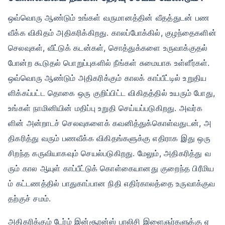
ஒவ்வொரு ஆண்டும் உங்கள் வருமானத்தின் வீதத்துடன் பண
வீக்க விகிதம் அதிகரிக்கிறது. காலப்போக்கில், குழந்தைகளின்
செலவுகள், வீட்டுக் கடன்கள், சொத்துக்களை உருவாக்குதல்
போன்ற கூடுதல் பொறுப்புகளில் நீங்கள் சுமையாக உள்ளீர்கள்.
ஒவ்வொரு ஆண்டும் அதிகரிக்கும் காலக் காப்பீட்டில் உறுதிய
ளிக்கப்பட்ட தொகை ஒரு குறிப்பிட்ட விகிதத்தில் உயரும் போது,
​​உங்கள் நாமினியின் மதிப்பு உறுதி செய்யப்படுகிறது. அவர்க
ளின் அன்றாடச் செலவுகளைக் கவனித்துக்கொள்வதுடன், அ
திகரித்து வரும் பணவீக்க விகிதங்களுக்கு எதிராக இது ஒரு
சிறந்த கருவியாகவும் செயல்படுகிறது. மேலும், அதிகரித்து வ
ரும் கால ஆயுள் காப்பீட்டுக் கொள்கையானது குறைந்த பிரீமிய
ம் கட்டணத்தில் பாதுகாப்பான நிதி எதிர்காலத்தை உருவாக்குவ
தற்குச் சமம்.
அதிகரிக்கும் டேர்ம் இன்சூரன்ஸ் பாலிசி இளைஞர்களுக்கு ஏ