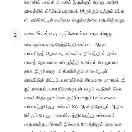
னெனில் பாலிசி அமலில் இருக்கும் போது பாலிசி
காலத்தில் பிரீமியம் மாறாமல் இருக்கும் மற்றும் உங்க
ள் பாக்கெட்டில் கூடுதல் அழுத்தத்தை ஏற்படுத்தாது.
₹ 1,376/மாதம்
*
பணவீக்கத்தை எதிர்கொள்ள உதவுகிறது
உங்கள் குடும்பத்தின் பாதுகாப்பு ஒரே ஒரு படி தூரத்தில் உள்ளது
உங்களுக்காகத் தேர்ந்தெடுக்கப்பட்ட ஆயுள்
காப்பீட்டுத் தொகை, உங்கள் குடும்பத்தின் நீண்ட
View Plans
காலத் தேவைகளைப் பூர்த்தி செய்யப் போதுமான
தாக இருக்காது. அதிகரிக்கும் கால ஆயுள்
*₹434/மாதம் என்பது 1 கோடி டேர்ம் லைஃப் இன்சூரன்ஸுக்கான தொடக்க விலை — புகைபிடிக்காத, முன்பே
காப்பீட்டுத் திட்டம், பணவீக்கம் சிரமமாக மாறாமல் இ
இருக்கும் நோய்கள் இல்லாத நபருக்கு, 36 வயது வரை கவரேஜ். *₹630/மாதம் என்பது 1 கோடி டேர்ம் லைஃப்
இன்சூரன்ஸுக்கான தொடக்க விலை — புகைபிடிக்காத, முன்பே இருக்கும் நோய்கள் இல்லாத நபருக்கு, 46
வயது வரை கவரேஜ். *₹1,376/மாதம் என்பது 1 கோடி டேர்ம் லைஃப் இன்சூரன்ஸுக்கான தொடக்க விலை —
ருப்பதையும், பணவீக்கத்துடன் வரும் கூடுதல் செல
புகைபிடிக்காத, முன்பே இருக்கும் நோய்கள் இல்லாத நபருக்கு, 56 வயது வரை கவரேஜ்.
வுகளிலிருந்து உங்கள் குடும்ப உறுப்பினர்களைக்
காப்பாற்றுகிறது. உங்கள் SA ஆண்டுதோறும் அதிக
ரிக்கும் போது, ​​பணவீக்கத்திலிருந்து உங்களைப்
பாதுகாத்து, நீங்கள் இல்லாத நேரத்திலும் தேவைக