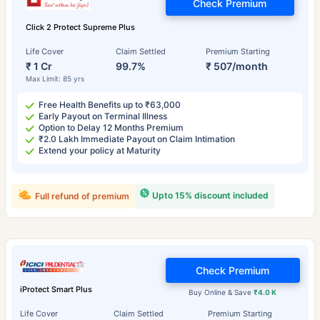
Check Premium
Click 2 Protect Supreme Plus
Life Cover
Claim Settled
Premium Starting
₹ 1 Cr
99.7%
₹ 507/month
Max Limit: 85 yrs
Free Health Benefits up to ₹63,000
Early Payout on Terminal Illness
Option to Delay 12 Months Premium
₹2.0 Lakh Immediate Payout on Claim Intimation
Extend your policy at Maturity
Upto 15% discount included
Full refund of premium
Check Premium
iProtect Smart Plus
Buy Online & Save
₹4.0 K
Life Cover
Claim Settled
Premium Starting