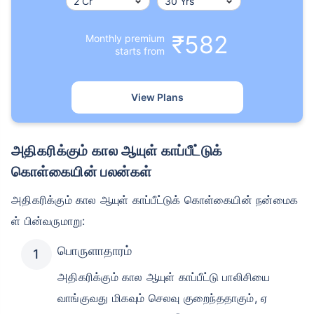
₹582
Monthly premium
starts from
View Plans
வயது டேர்ம் இன்சூரன்ஸ் பிரீமியங்களை
எவ்வாறு
பாதிக்கிறது
அதிகரிக்கும் கால ஆயுள் காப்பீட்டுக்
கொள்கையின் பலன்கள்
24 வயது
34 வயது
அதிகரிக்கும் கால ஆயுள் காப்பீட்டுக் கொள்கையின் நன்மைக
ள் பின்வருமாறு:
பொருளாதாரம்
₹ 434/மாதம்
*
₹ 630/மாதம்
*
அதிகரிக்கும் கால ஆயுள் காப்பீட்டு பாலிசியை
44 வயது
வாங்குவது மிகவும் செலவு குறைந்ததாகும், ஏ