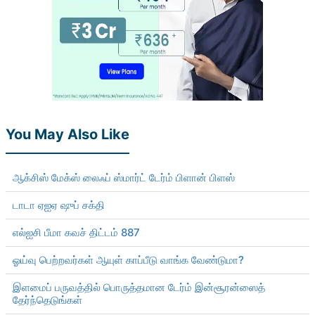
You May Also Like
ஆக்சிஸ் மேக்ஸ் லைஃப் ஸ்மார்ட் டேர்ம் பிளான் பிளஸ்
டாடா ஏஐஏ ஷுப் சக்தி
எல்ஐசி பீமா கவச் திட்டம் 887
ஓய்வு பெற்றவர்கள் ஆயுள் காப்பீடு வாங்க வேண்டுமா?
இளமைப் பருவத்தில் பொருத்தமான டேர்ம் இன்சூரன்ஸைத்
தேர்ந்தெடுங்கள்