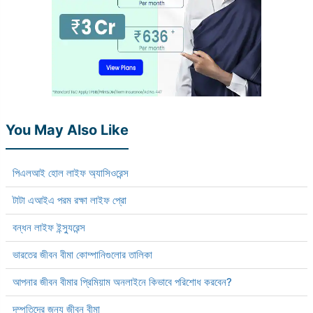
You May Also Like
পিএলআই হোল লাইফ অ্যাসিওরেন্স
টাটা এআইএ পরম রক্ষা লাইফ প্রো
বন্ধন লাইফ ইন্স্যুরেন্স
ভারতের জীবন বীমা কোম্পানিগুলোর তালিকা
আপনার জীবন বীমার প্রিমিয়াম অনলাইনে কিভাবে পরিশোধ করবেন?
দম্পতিদের জন্য জীবন বীমা