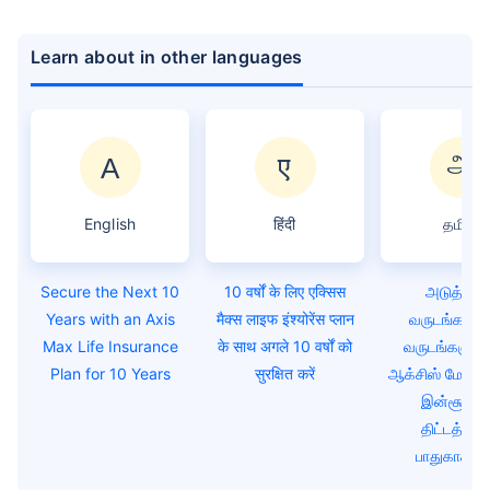
Learn about in other languages
English
हिंदी
தமிழ்
Secure the Next 10
10 वर्षों के लिए एक्सिस
அடுத்த 1
Years with an Axis
मैक्स लाइफ इंश्योरेंस प्लान
வருடங்களை
Max Life Insurance
के साथ अगले 10 वर्षों को
வருடங்களுக
Plan for 10 Years
सुरक्षित करें
ஆக்சிஸ் மேக்ஸ்
இன்சூரன்
திட்டத்துட
பாதுகாக்கவ