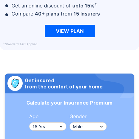
#
Get an online discount of
upto 15%
Compare
40+ plans
from
15 Insurers
VIEW PLAN
+
Standard T&C Applied
Get insured
from the comfort of your home
Calculate your Insurance Premium
Age
Gender