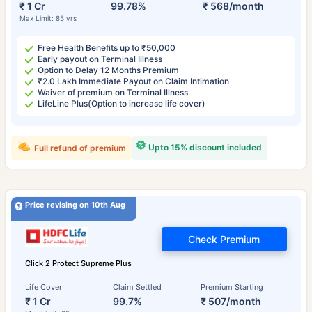
₹ 1 Cr
99.78%
₹ 568/month
Max Limit: 85 yrs
Free Health Benefits up to ₹50,000
Early payout on Terminal Illness
Option to Delay 12 Months Premium
₹2.0 Lakh Immediate Payout on Claim Intimation
Waiver of premium on Terminal Illness
LifeLine Plus(Option to increase life cover)
Upto 15% discount included
Full refund of premium
Price revising on 10th Aug
Check Premium
Click 2 Protect Supreme Plus
Life Cover
Claim Settled
Premium Starting
₹ 1 Cr
99.7%
₹ 507/month