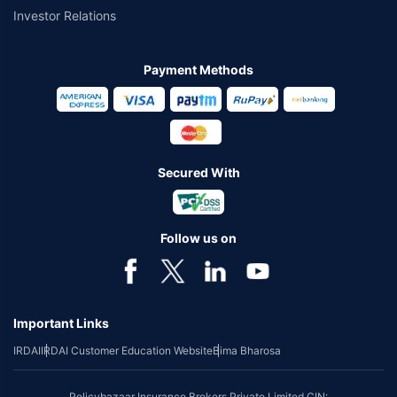
Investor Relations
Payment Methods
Secured With
Follow us on
Important Links
IRDAI
IRDAI Customer Education Website
Bima Bharosa
Policybazaar Insurance Brokers Private Limited CIN: