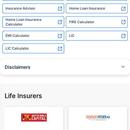
Insurance Advisor
Home Loan Insurance
Home Loan Insurance
FIRE Calculator
Calculator
EMI Calculator
LIC
LIC Calculator
Disclaimers
˜
The insurers/plans mentioned are arranged in order of highest to lowest
Sum Assured(SA) offered by Policybazaar’s insurer partners offering term
insurance plans on our platform, as per ‘first year premium of life insurers
as at 31.03.2025 report’ published by IRDAI.
Life Insurers
Policybazaar does not endorse, rate or recommend any particular insurer
or insurance product offered by any insurer. For complete list of insurers in
India refer to the IRDAI website www.irdai.gov.in
+On the basis of your profile
+Rs. 410/month is starting price for a 1 crore term life insurance for an 18