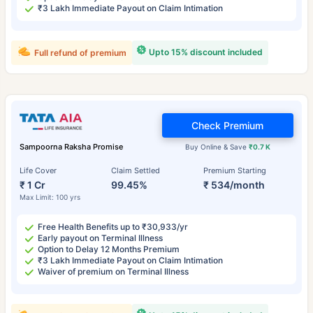
₹3 Lakh Immediate Payout on Claim Intimation
Upto 15% discount included
Full refund of premium
Check Premium
Sampoorna Raksha Promise
Buy Online & Save
₹0.7 K
Life Cover
Claim Settled
Premium Starting
₹ 1 Cr
99.45%
₹ 534/month
Max Limit: 100 yrs
Free Health Benefits up to ₹30,933/yr
Early payout on Terminal Illness
Option to Delay 12 Months Premium
₹3 Lakh Immediate Payout on Claim Intimation
Waiver of premium on Terminal Illness