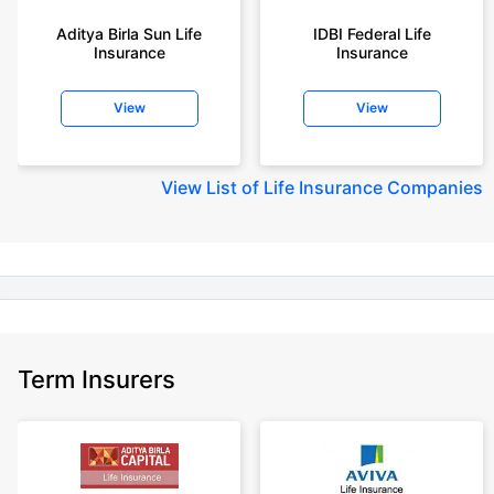
year-old male, non-smoker, with no pre-existing diseases, cover upto 30
Aditya Birla Sun Life
IDBI Federal Life
years of age, rounded off to nearest 10
Insurance
Insurance
+Rs. 410/month (Rs.14/day) is starting price for a 1 crore term life
insurance for an 18 year-old male, non-smoker, with no pre-existing
View
View
diseases, cover upto 30 years of age rounded off to nearest 10
+Rs. 245 is starting price for a 50 lakhs term life insurance for an 18 year-
old male, non-smoker, with no pre-existing diseases, cover upto 30 years
View
List of Life Insurance Companies
of age.
+Rs. 8/day is starting price for a 50 lakhs term life insurance for an 18
year-old male, non-smoker, with no pre-existing diseases, cover upto 30
years of age, rounded off to nearest 10
+Rs. 15/day is starting price for a 75 lakhs term life insurance for an 18
year-old male, non-smoker, with no pre-existing diseases, cover upto 30
years of age, rounded off to nearest 10
Term Insurers
+Rs. 504/month is starting price for a 1.5 crore term life insurance for an 18
year-old male, non-smoker, with no pre-existing diseases, cover upto 30
years of age.
+Rs. 494/month is starting price for a 2 crore term life insurance for an 18
year-old male, non-smoker, with no pre-existing diseases, cover upto 30