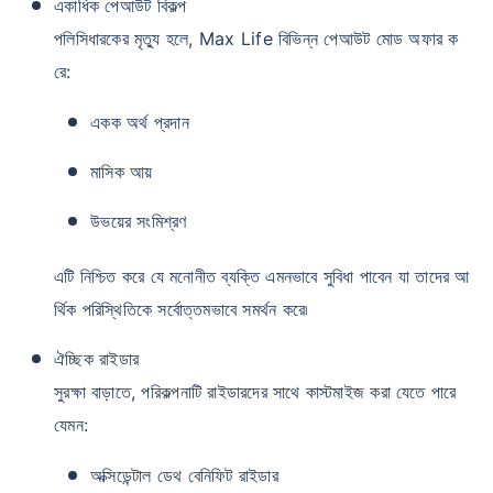
একাধিক পেআউট বিকল্প
পলিসিধারকের মৃত্যু হলে, Max Life বিভিন্ন পেআউট মোড অফার ক
রে:
একক অর্থ প্রদান
মাসিক আয়
উভয়ের সংমিশ্রণ
এটি নিশ্চিত করে যে মনোনীত ব্যক্তি এমনভাবে সুবিধা পাবেন যা তাদের আ
র্থিক পরিস্থিতিকে সর্বোত্তমভাবে সমর্থন করে৷
ঐচ্ছিক রাইডার
সুরক্ষা বাড়াতে, পরিকল্পনাটি রাইডারদের সাথে কাস্টমাইজ করা যেতে পারে
যেমন:
অক্সিডেন্টাল ডেথ বেনিফিট রাইডার