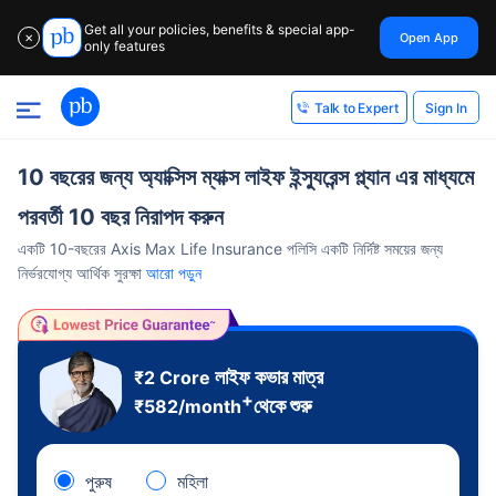
Get all your policies, benefits & special app-
Open App
✕
only features
Sign In
Talk to Expert
10 বছরের জন্য অ্যাক্সিস ম্যাক্স লাইফ ইন্স্যুরেন্স প্ল্যান এর মাধ্যমে
পরবর্তী 10 বছর নিরাপদ করুন
একটি 10-বছরের Axis Max Life Insurance পলিসি একটি নির্দিষ্ট সময়ের জন্য
নির্ভরযোগ্য আর্থিক সুরক্ষা
আরো পড়ুন
লাইফ কভার মাত্র
₹2 Crore
+
থেকে শুরু
₹
582
/month
পুরুষ
মহিলা