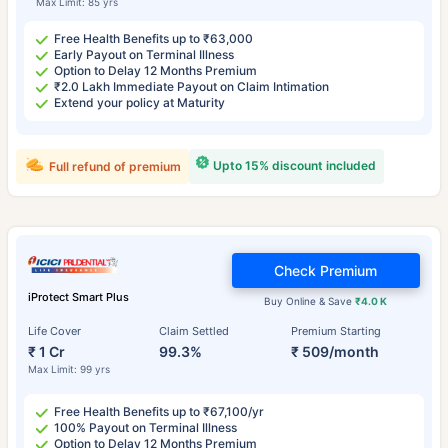
Max Limit: 85 yrs
Free Health Benefits up to ₹63,000
Early Payout on Terminal Illness
Option to Delay 12 Months Premium
₹2.0 Lakh Immediate Payout on Claim Intimation
Extend your policy at Maturity
Upto 15% discount included
Full refund of premium
Check Premium
iProtect Smart Plus
Buy Online & Save
₹4.0 K
Life Cover
Claim Settled
Premium Starting
₹ 1 Cr
99.3%
₹ 509/month
Max Limit: 99 yrs
Free Health Benefits up to ₹67,100/yr
100% Payout on Terminal Illness
Option to Delay 12 Months Premium