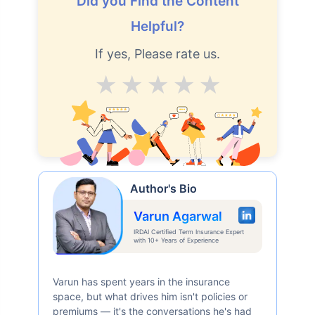
Did you Find the Content
Helpful?
If yes, Please rate us.
Average
Good
V.Good
Excellent
Superb
Author's Bio
Varun Agarwal
IRDAI Certified Term Insurance Expert
with 10+ Years of Experience
Varun has spent years in the insurance
space, but what drives him isn't policies or
premiums — it's the conversations he's had