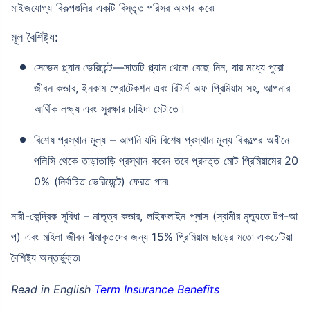
মাইজযোগ্য বিকল্পগুলির একটি বিস্তৃত পরিসর অফার করে৷
মূল বৈশিষ্ট্য:
সেভেন প্ল্যান ভেরিয়েন্ট—সাতটি প্ল্যান থেকে বেছে নিন, যার মধ্যে পুরো
জীবন কভার, ইনকাম প্রোটেকশন এবং রিটার্ন অফ প্রিমিয়াম সহ, আপনার
আর্থিক লক্ষ্য এবং সুরক্ষার চাহিদা মেটাতে।
বয়স কীভাবে টার্ম ইন্স্যুরেন্স
প্রিমিয়ামকে প্রভাবিত করে
বিশেষ প্রস্থান মূল্য – আপনি যদি বিশেষ প্রস্থান মূল্য বিকল্পের অধীনে
পলিসি থেকে তাড়াতাড়ি প্রস্থান করেন তবে প্রদত্ত মোট প্রিমিয়ামের 20
২৪ বছর
৩৪ বছর
0% (নির্বাচিত ভেরিয়েন্টে) ফেরত পান৷
নারী-কেন্দ্রিক সুবিধা – মাতৃত্ব কভার, লাইফলাইন প্লাস (স্বামীর মৃত্যুতে টপ-আ
প) এবং মহিলা জীবন বীমাকৃতদের জন্য 15% প্রিমিয়াম ছাড়ের মতো একচেটিয়া
₹ ৪৩৪/মাস
*
₹ ৬৩০/মাস
*
বৈশিষ্ট্য অন্তর্ভুক্ত৷
৪৪ বছর
Read in English
Term Insurance Benefits