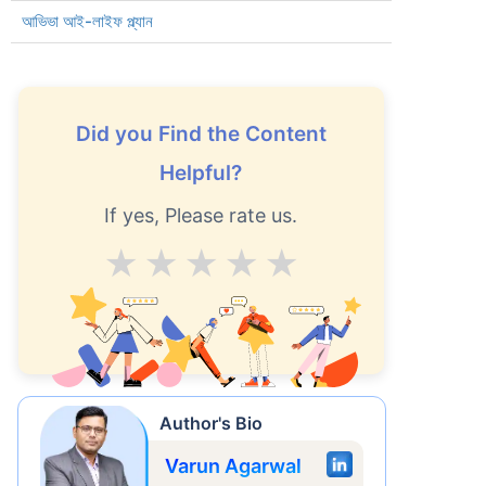
আভিভা আই-লাইফ প্ল্যান
Did you Find the Content
Helpful?
If yes, Please rate us.
Average
Good
V.Good
Excellent
Superb
করে
ছর
Author's Bio
Varun Agarwal