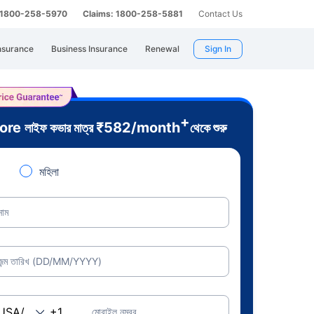
: 1800-258-5970
Claims: 1800-258-5881
Contact Us
nsurance
Business Insurance
Renewal
Sign In
+
rore
₹
582
/month
লাইফ কভার মাত্র
থেকে শুরু
মহিলা
নাম
জন্ম তারিখ (DD/MM/YYYY)
মোবাইল নম্বর