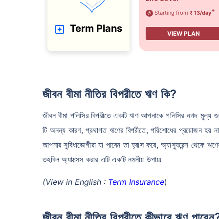
+
Starting from
₹ 13/day
@
Term Plans
VIEW PLAN
জীবন বীমা নীতির বিপরীতে ঋণ কি?
জীবন বীমা পলিসির বিপরীতে একটি ঋণ আপনাকে পলিসির নগদ মূল্য জাম
টি অনন্য কারণ, প্রথাগত ঋণের বিপরীতে, পরিশোধের প্রয়োজন হয় ন
আপনার সুবিধাভোগীরা যা পাবেন তা হ্রাস করে, অ্যাস্যুরেন্স থেকে ঋ
তহবিল অ্যাক্সেস করার এটি একটি নমনীয় উপায়৷
(View in English :
Term Insurance
)
জীবন বীমা নীতির বিপরীতে কীভাবে ঋণ পাবেন