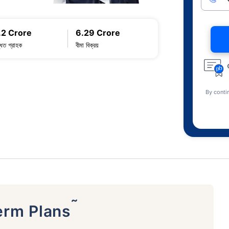
.2 Crore
6.29 Crore
্ধিত গ্রাহক
বীমা বিক্রয়
By conti
˜
erm Plans