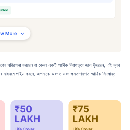
৩৪/মাস
*
₹ ৬৩০/মাস
*
₹ ১,৩৭৬
luded
আপনার পরিবারের সুরক্ষা মাত্র একটি পদক্ষেপ দূরে
ew More
সঠিক প্ল্যান বেছে নিন
র দাম — ধূমপান না করা, পূর্ব-বিদ্যমান কোনো রোগ নেই এমন ব্যক্তির জন্য, ৩৬ বছর বয়স পর্যন্ত কভার। *₹৬৩০/মাস হল ১ কোটির টার্ম লাইফ ইন্স্যুরেন্
ন্ত কভার। *₹১,৩৭৬/মাস হল ১ কোটির টার্ম লাইফ ইন্স্যুরেন্সের শুরুর দাম — ধূমপান না করা, পূর্ব-বিদ্যমান কোনো রোগ নেই এমন ব্যক্তির জন্য, ৫
গের পরিকল্পনা করছেন বা কেবল একটি আর্থিক নিরাপত্তা জাল খুঁজছেন, এই ব্লগ
়ার মাধ্যমে গাইড করবে, আপনাকে অবগত এবং ক্ষমতাপ্রাপ্ত আর্থিক সিদ্ধান্ত
₹50
₹75
LAKH
LAKH
Life Cover
Life Cover