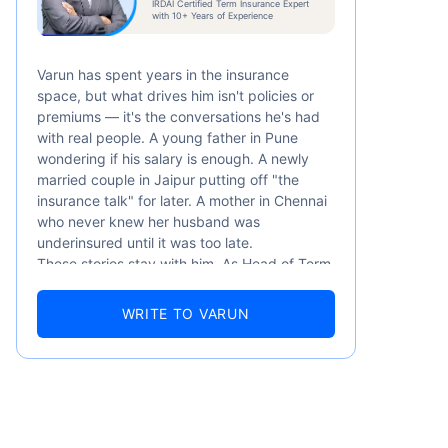
IRDAI Certified Term Insurance Expert
/মাস
*
with 10+ Years of Experience
Varun has spent years in the insurance
space, but what drives him isn't policies or
premiums — it's the conversations he's had
with real people. A young father in Pune
wondering if his salary is enough. A newly
married couple in Jaipur putting off "the
সের শুরুর দাম — ধূমপান না করা, পূর্ব-বিদ্যমান
insurance talk" for later. A mother in Chennai
৬ বছর বয়স পর্যন্ত কভার।
who never knew her husband was
underinsured until it was too late.
These stories stay with him. As Head of Term
Insurance at Policybazaar, Varun knows the
numbers well — 52.4% of Indians are aware
WRITE TO VARUN
of term insurance, yet only 9.6% own it. And
87% of families don't realise they're leaving
their loved ones with far less protection than
they actually need. But behind every
statistic, he sees a family that just needed
someone to sit with them, explain it simply,