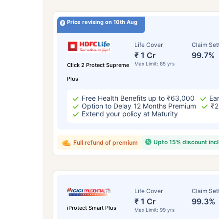
Price revising on 10th Aug
Life Cover
Claim Set
₹ 1 Cr
99.7%
Max Limit: 85 yrs
Click 2 Protect Supreme
Plus
Free Health Benefits up to ₹63,000
Ear
Option to Delay 12 Months Premium
₹2
Extend your policy at Maturity
Upto 15% discount inc
Full refund of premium
Life Cover
Claim Set
₹ 1 Cr
99.3%
iProtect Smart Plus
Max Limit: 99 yrs