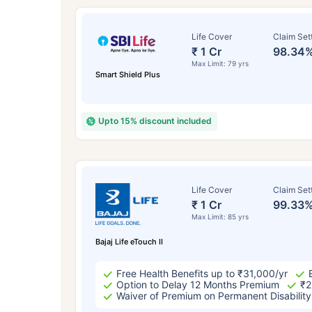
Life Cover
Claim Set
₹ 1 Cr
98.34
Max Limit: 79 yrs
Smart Shield Plus
Upto 15% discount included
বয
Life Cover
Claim Set
₹ 1 Cr
99.33
Max Limit: 85 yrs
২
Bajaj Life eTouch II
Free Health Benefits up to ₹31,000/yr
Option to Delay 12 Months Premium
₹2
Waiver of Premium on Permanent Disability