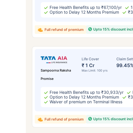
Free Health Benefits up to ₹67,100/yr
1
Option to Delay 12 Months Premium
₹3
Upto 15% discount inc
Full refund of premium
Life Cover
Claim Set
₹ 1 Cr
99.45
Sampoorna Raksha
Max Limit: 100 yrs
Promise
Free Health Benefits up to ₹30,933/yr
Option to Delay 12 Months Premium
₹3
Waiver of premium on Terminal Illness
Upto 15% discount inc
Full refund of premium