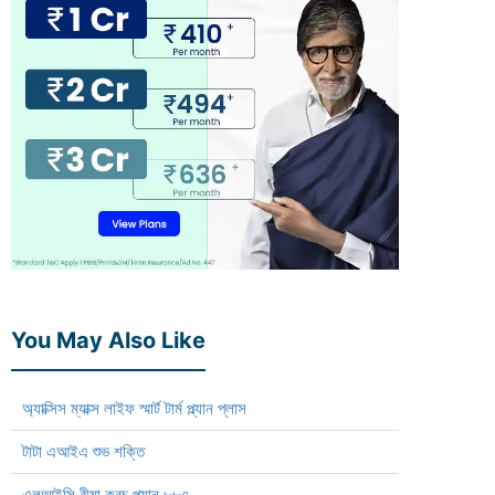
You May Also Like
অ্যাক্সিস ম্যাক্স লাইফ স্মার্ট টার্ম প্ল্যান প্লাস
টাটা এআইএ শুভ শক্তি
এলআইসি বীমা কবচ প্ল্যান ৮৮৭