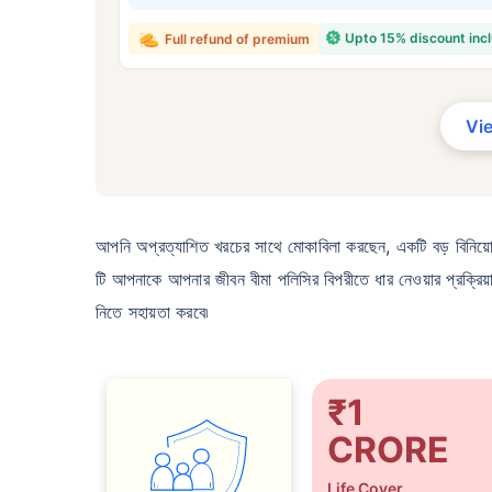
₹ ৪
Upto 15% discount inc
Full refund of premium
Vi
*৪৩৪/মাস হল ১ কোটির টার্ম লাইফ ইন্স্যুরেন্সের শুরু
কোনো রোগ নেই এমন ব্যক্তির জন্য, ৪৬ বছর বয়স পর্য
আপনি অপ্রত্যাশিত খরচের সাথে মোকাবিলা করছেন, একটি বড় বিনিয়ো
টি আপনাকে আপনার জীবন বীমা পলিসির বিপরীতে ধার নেওয়ার প্রক্রিয
নিতে সহায়তা করবে৷
₹1
CRORE
Life Cover