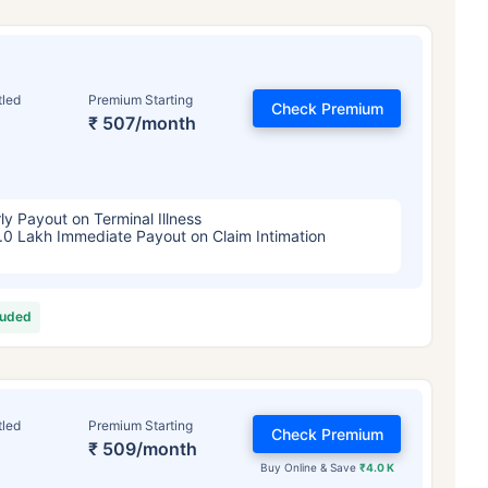
tled
Premium Starting
Check Premium
₹ 507/month
ly Payout on Terminal Illness
.0 Lakh Immediate Payout on Claim Intimation
luded
tled
Premium Starting
Check Premium
₹ 509/month
Buy Online & Save
₹4.0 K