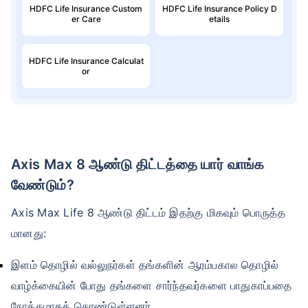
HDFC Life Insurance Custom
HDFC Life Insurance Policy D
er Care
etails
HDFC Life Insurance Calculat
or
வயது டேர்ம் இன்சூரன்ஸ் பிரீமியங்களை
எவ்வாறு
பாதிக்கிறது
Axis Max 8 ஆண்டு திட்டத்தை யார் வாங்க
24 வயது
34 வயது
வேண்டும்?
Axis Max Life 8 ஆண்டு திட்டம் இதற்கு மிகவும் பொருத்த
மானது:
₹ 434/மாதம்
*
₹ 630/மாதம்
*
இளம் தொழில் வல்லுநர்கள் தங்களின் ஆரம்பகால தொழில்
44 வயது
வாழ்க்கையின் போது தங்களை சார்ந்தவர்களை பாதுகாப்பதை
நோக்கமாகக் கொண்டுள்ளனர்.