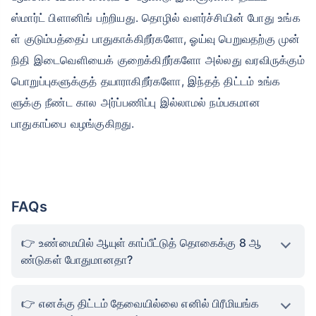
ஸ்மார்ட் பிளானிங் பற்றியது. தொழில் வளர்ச்சியின் போது உங்க
ள் குடும்பத்தைப் பாதுகாக்கிறீர்களோ, ஓய்வு பெறுவதற்கு முன்
நிதி இடைவெளியைக் குறைக்கிறீர்களோ அல்லது வரவிருக்கும்
பொறுப்புகளுக்குத் தயாராகிறீர்களோ, இந்தத் திட்டம் உங்க
ளுக்கு நீண்ட கால அர்ப்பணிப்பு இல்லாமல் நம்பகமான
பாதுகாப்பை வழங்குகிறது.
FAQs
உண்மையில் ஆயுள் காப்பீட்டுத் தொகைக்கு 8 ஆ
ண்டுகள் போதுமானதா?
எனக்கு திட்டம் தேவையில்லை எனில் பிரீமியங்க