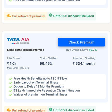
₹3 Lakh Immediate Payout on Claim Intimation
Upto 15% discount included
Full refund of premium
Check Premium
Sampoorna Raksha Promise
Buy Online & Save
₹0.7 K
Life Cover
Claim Settled
Premium Starting
₹ 1 Cr
99.45%
₹ 534/month
Max Limit: 100 yrs
Free Health Benefits up to ₹30,933/yr
Early payout on Terminal Illness
Option to Delay 12 Months Premium
₹3 Lakh Immediate Payout on Claim Intimation
Waiver of premium on Terminal Illness
Upto 15% discount included
Full refund of premium