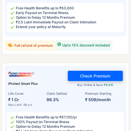
Free Health Benefits up to ₹63,000
Early Payout on Terminal Illness
Option to Delay 12 Months Premium
₹2.0 Lakh Immediate Payout on Claim Intimation
Extend your policy at Maturity
Upto 15% discount included
Full refund of premium
Check Premium
iProtect Smart Plus
Buy Online & Save
₹4.0 K
Life Cover
Claim Settled
Premium Starting
₹ 1 Cr
99.3%
₹ 509/month
Max Limit: 99 yrs
Free Health Benefits up to ₹67,100/yr
100% Payout on Terminal Illness
Option to Delay 12 Months Premium