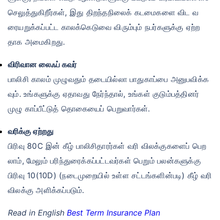
செலுத்துகிறீர்கள், இது திறந்தநிலைக் கடமைகளை விட வ
ரையறுக்கப்பட்ட காலக்கெடுவை விரும்பும் நபர்களுக்கு ஏற்ற
தாக அமைகிறது.
விரிவான லைஃப் கவர்
பாலிசி காலம் முழுவதும் தடையில்லா பாதுகாப்பை அனுபவிக்க
வும். உங்களுக்கு ஏதாவது நேர்ந்தால், உங்கள் குடும்பத்தினர்
முழு காப்பீட்டுத் தொகையைப் பெறுவார்கள்.
வரிக்கு ஏற்றது
பிரிவு 80C இன் கீழ் பாலிசிதாரர்கள் வரி விலக்குகளைப் பெற
லாம், மேலும் பரிந்துரைக்கப்பட்டவர்கள் பெறும் பலன்களுக்கு
பிரிவு 10(10D) (நடைமுறையில் உள்ள சட்டங்களின்படி) கீழ் வரி
விலக்கு அளிக்கப்படும்.
Read in English
Best Term Insurance Plan