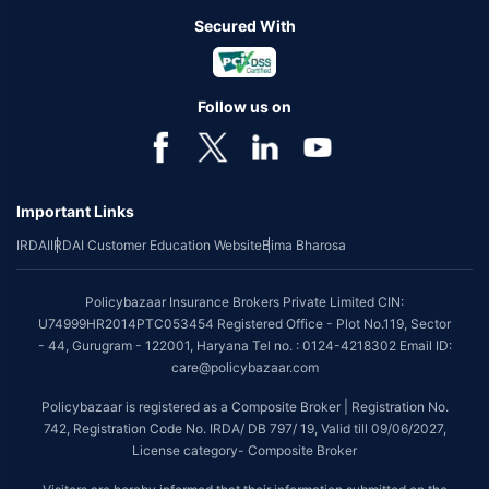
Secured With
Follow us on
Important Links
IRDAI
IRDAI Customer Education Website
Bima Bharosa
Policybazaar Insurance Brokers Private Limited CIN:
U74999HR2014PTC053454 Registered Office - Plot No.119, Sector
- 44, Gurugram - 122001, Haryana Tel no. : 0124-4218302 Email ID:
care@policybazaar.com
Policybazaar is registered as a Composite Broker | Registration No.
742, Registration Code No. IRDA/ DB 797/ 19, Valid till 09/06/2027,
License category- Composite Broker