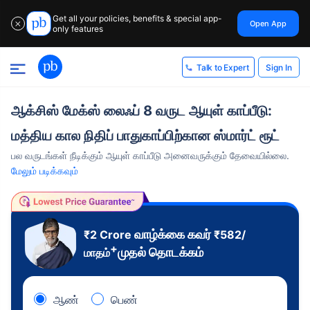
Get all your policies, benefits & special app-
Open App
✕
only features
Sign In
Talk to Expert
ஆக்சிஸ் மேக்ஸ் லைஃப் 8 வருட ஆயுள் காப்பீடு:
மத்திய கால நிதிப் பாதுகாப்பிற்கான ஸ்மார்ட் ரூட்
பல வருடங்கள் நீடிக்கும் ஆயுள் காப்பீடு அனைவருக்கும் தேவையில்லை.
மேலும் படிக்கவும்
வாழ்க்கை கவர்
₹2 Crore
₹
582
/
+
முதல் தொடக்கம்
மாதம்
ஆண்
பெண்