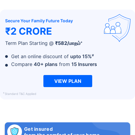
Secure Your Family Future Today
₹2 CRORE
+
Term Plan Starting @
₹
582
/மாதம்
#
Get an online discount of
upto 15%
Compare
40+ plans
from
15 Insurers
VIEW PLAN
+
Standard T&C Applied
Get insured
from the comfort of your home