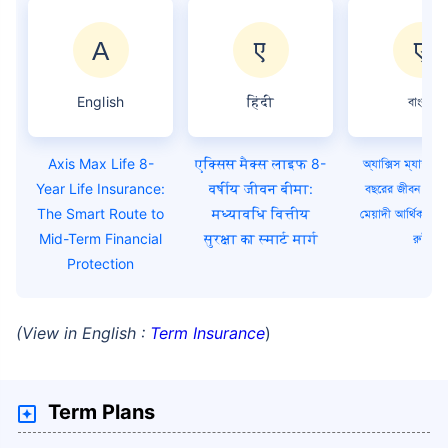
English
हिंदी
বাংলা
Axis Max Life 8-
एक्सिस मैक्स लाइफ 8-
অ্যাক্সিস ম্যাক্স 
Year Life Insurance:
वर्षीय जीवन बीमा:
বছরের জীবন বীমা:
The Smart Route to
मध्यावधि वित्तीय
মেয়াদী আর্থিক সুরক্ষা
Mid-Term Financial
सुरक्षा का स्मार्ट मार्ग
রুট
Protection
(View in English :
Term Insurance
)
Term Plans