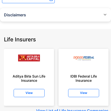
Disclaimers
˜
The insurers/plans mentioned are arranged in order of highest to lowest
Sum Assured(SA) offered by Policybazaar’s insurer partners offering term
insurance plans on our platform, as per ‘first year premium of life insurers
as at 31.03.2025 report’ published by IRDAI.
Life Insurers
Policybazaar does not endorse, rate or recommend any particular insurer
or insurance product offered by any insurer. For complete list of insurers in
India refer to the IRDAI website www.irdai.gov.in
+On the basis of your profile
+Rs. 410/month is starting price for a 1 crore term life insurance for an 18
year-old male, non-smoker, with no pre-existing diseases, cover upto 30
Aditya Birla Sun Life
IDBI Federal Life
years of age, rounded off to nearest 10
Insurance
Insurance
+Rs. 410/month (Rs.14/day) is starting price for a 1 crore term life
insurance for an 18 year-old male, non-smoker, with no pre-existing
View
View
diseases, cover upto 30 years of age rounded off to nearest 10
+Rs. 245 is starting price for a 50 lakhs term life insurance for an 18 year-
old male, non-smoker, with no pre-existing diseases, cover upto 30 years
View
List of Life Insurance Companies
of age.