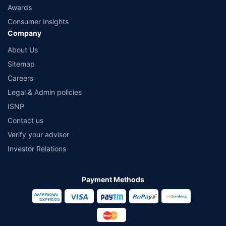
Awards
information received from the insurers.
Consumer Insights
© Copyright 2008-2026
policybazaar.com
. All Rights Reserved
Company
˜
Policybazaar Promise reflects the guarantee offered by insurers. Price
About Us
assurance is based on certifications shared by insurers with us.
Sitemap
Careers
Legal & Admin policies
ISNP
Contact us
Verify your advisor
Investor Relations
Payment Methods