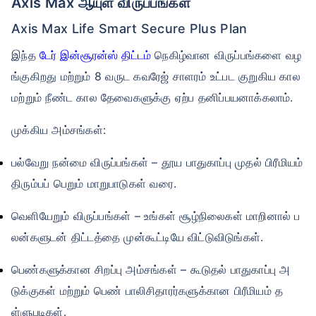
Axis Max ஆயுள் விருப்பங்கள்
Axis Max Life Smart Secure Plus Plan
இந்த
டேர் இன்சூரன்ஸ் திட்டம்
நெகிழ்வான விருப்பங்களை வழ
ங்குகிறது மற்றும் 8 வருட கவரேஜ் சாளரம் உட்பட குறுகிய கால
மற்றும் நீண்ட கால தேவைகளுக்கு ஏற்ப தனிப்பயனாக்கலாம்.
முக்கிய அம்சங்கள்:
பல்வேறு நன்மை விருப்பங்கள் – தூய பாதுகாப்பு முதல் பிரீமியம்
திரும்பப் பெறும் மாறுபாடுகள் வரை.
வெளியேறும் விருப்பங்கள் – உங்கள் சூழ்நிலைகள் மாறினால் ப
லன்களுடன் திட்டத்தை முன்கூட்டியே விட்டுவிடுங்கள்.
பெண்களுக்கான சிறப்பு அம்சங்கள் – கூடுதல் பாதுகாப்பு அ
டுக்குகள் மற்றும் பெண் பாலிசிதாரர்களுக்கான பிரீமியம் த
ள்ளுபடிகள்.