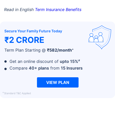
Read in English
Term Insurance Benefits
Secure Your Family Future Today
₹2 CRORE
+
Term Plan Starting @
₹
582
/month
#
Get an online discount of
upto 15%
Compare
40+ plans
from
15 Insurers
VIEW PLAN
+
Standard T&C Applied