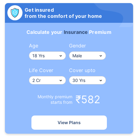
Get insured
from the comfort of your home
Calculate your
Insurance
Premium
Age
Gender
Life Cover
Cover upto
₹582
Monthly premium
starts from
View Plans