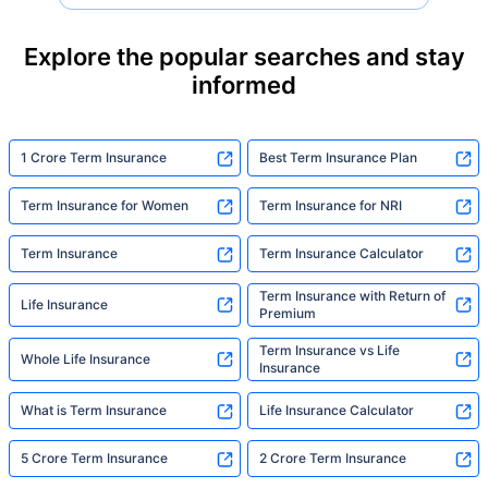
their loved ones with far less protection than
they actually need. But behind every
Explore the popular searches and stay
statistic, he sees a family that just needed
informed
someone to sit with them, explain it simply,
and help them take that one step. That's
exactly what Policybazaar's term insurance is
built to do. In his words, "Most people aren't
1 Crore Term Insurance
Best Term Insurance Plan
avoiding protection — they're just waiting for
someone to make it easy. That's what we're
Term Insurance for Women
Term Insurance for NRI
here for."
Term Insurance
Term Insurance Calculator
Term Insurance with Return of
Life Insurance
Premium
Term Insurance vs Life
Whole Life Insurance
Insurance
What is Term Insurance
Life Insurance Calculator
5 Crore Term Insurance
2 Crore Term Insurance