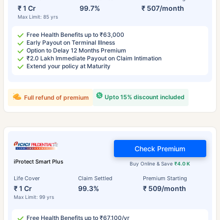
₹ 1 Cr
99.7%
₹ 507/month
Max Limit: 85 yrs
Free Health Benefits up to ₹63,000
Early Payout on Terminal Illness
Option to Delay 12 Months Premium
₹2.0 Lakh Immediate Payout on Claim Intimation
Extend your policy at Maturity
Upto 15% discount included
Full refund of premium
Check Premium
iProtect Smart Plus
Buy Online & Save
₹4.0 K
Life Cover
Claim Settled
Premium Starting
₹ 1 Cr
99.3%
₹ 509/month
Max Limit: 99 yrs
Free Health Benefits up to ₹67,100/yr