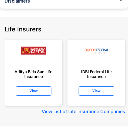
Disclaimers
˜
The insurers/plans mentioned are arranged in order of highest to lowest
Sum Assured(SA) offered by Policybazaar’s insurer partners offering term
insurance plans on our platform, as per ‘first year premium of life insurers
as at 31.03.2025 report’ published by IRDAI.
Life Insurers
Policybazaar does not endorse, rate or recommend any particular insurer
or insurance product offered by any insurer. For complete list of insurers in
India refer to the IRDAI website www.irdai.gov.in
+On the basis of your profile
+Rs. 410/month is starting price for a 1 crore term life insurance for an 18
year-old male, non-smoker, with no pre-existing diseases, cover upto 30
Aditya Birla Sun Life
IDBI Federal Life
years of age, rounded off to nearest 10
Insurance
Insurance
+Rs. 410/month (Rs.14/day) is starting price for a 1 crore term life
insurance for an 18 year-old male, non-smoker, with no pre-existing
View
View
diseases, cover upto 30 years of age rounded off to nearest 10
+Rs. 245 is starting price for a 50 lakhs term life insurance for an 18 year-
old male, non-smoker, with no pre-existing diseases, cover upto 30 years
View
List of Life Insurance Companies
of age.
+Rs. 8/day is starting price for a 50 lakhs term life insurance for an 18
year-old male, non-smoker, with no pre-existing diseases, cover upto 30