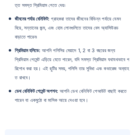
ত্ত সমস্ত প্রিমিয়াম পেতে দেয়৷
জীবনের পর্যায় বেনিফিট:
গ্রাহকরা তাদের জীবনের বিভিন্ন পর্যায়ে যেমন
₹ ১,৩৭৬/মাস
*
বিয়ে, সন্তানের জন্ম, এবং হোম লোনগুলিতে তাদের বেস অ্যাসিউরড
বাড়াতে পারেন৷
আপনার পরিবারের সুরক্ষা মাত্র একটি পদক্ষেপ দূরে
প্রিমিয়াম হলিডে:
আপনি পলিসির মেয়াদে 1, 2 বা 3 বছরের জন্য
প্রিমিয়াম পেমেন্ট এড়িয়ে যেতে পারেন, যদি সমস্ত প্রিমিয়াম যথাযথভাবে প
সঠিক প্ল্যান বেছে নিন
রিশোধ করা হয়। এই ছুটির সময়, পলিসি তার সুবিধা এবং কভারেজ অব্যাহ
*৪৩৪/মাস হল ১ কোটির টার্ম লাইফ ইন্স্যুরেন্সের শুরুর দাম — ধূমপান না করা, পূর্ব-বিদ্যমান কোনো রোগ নেই এমন ব্যক্তির জন্য, ৩৬
ত রাখবে।
বছর বয়স পর্যন্ত কভার। *₹৬৩০/মাস হল ১ কোটির টার্ম লাইফ ইন্স্যুরেন্সের শুরুর দাম — ধূমপান না করা, পূর্ব-বিদ্যমান কোনো রোগ নেই
এমন ব্যক্তির জন্য, ৪৬ বছর বয়স পর্যন্ত কভার। *₹১,৩৭৬/মাস হল ১ কোটির টার্ম লাইফ ইন্স্যুরেন্সের শুরুর দাম — ধূমপান না করা,
পূর্ব-বিদ্যমান কোনো রোগ নেই এমন ব্যক্তির জন্য, ৫৬ বছর বয়স পর্যন্ত কভার।
ডেথ বেনিফিট পেমেন্ট অপশন:
আপনি ডেথ বেনিফিট পেআউট বাছাই করতে
পারেন যা একমুঠো বা মাসিক আয়ে দেওয়া হবে।