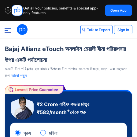
Get all your policies, benefits & special app-
Open App
✕
only features
Sign In
Talk to Expert
Bajaj Allianz eTouch অনলাইন মেয়াদী বীমা পরিকল্পনার
উপর একটি পর্যালোচনা
মেয়াদী বীমা পরিকল্পনা হল বাজারে উপলব্ধ বীমা পণ্যের সবচেয়ে বিশুদ্ধ, সস্তা এবং সহজতম
রূপ৷
আরো পড়ুন
লাইফ কভার মাত্র
₹2 Crore
+
থেকে শুরু
₹
582
/month
পুরুষ
মহিলা