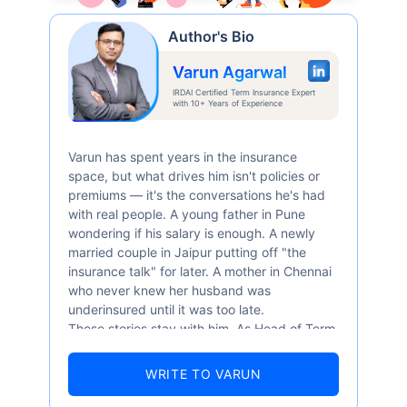
Author's Bio
Varun Agarwal
IRDAI Certified Term Insurance Expert
with 10+ Years of Experience
Varun has spent years in the insurance
space, but what drives him isn't policies or
premiums — it's the conversations he's had
with real people. A young father in Pune
wondering if his salary is enough. A newly
married couple in Jaipur putting off "the
insurance talk" for later. A mother in Chennai
who never knew her husband was
underinsured until it was too late.
These stories stay with him. As Head of Term
Insurance at Policybazaar, Varun knows the
numbers well — 52.4% of Indians are aware
WRITE TO VARUN
of term insurance, yet only 9.6% own it. And
87% of families don't realise they're leaving