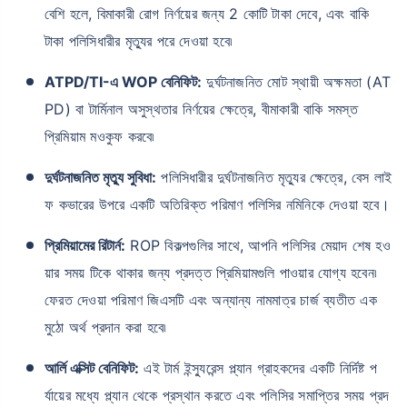
বেশি হলে, বিমাকারী রোগ নির্ণয়ের জন্য 2 কোটি টাকা দেবে, এবং বাকি
টাকা পলিসিধারীর মৃত্যুর পরে দেওয়া হবে৷
ATPD/TI-এ WOP বেনিফিট:
দুর্ঘটনাজনিত মোট স্থায়ী অক্ষমতা (AT
PD) বা টার্মিনাল অসুস্থতার নির্ণয়ের ক্ষেত্রে, বীমাকারী বাকি সমস্ত
প্রিমিয়াম মওকুফ করবে৷
বয়স কীভাবে টার্ম ইন্স্যুরেন্স
প্রিমিয়ামকে প্রভাবিত করে
দুর্ঘটনাজনিত মৃত্যু সুবিধা:
পলিসিধারীর দুর্ঘটনাজনিত মৃত্যুর ক্ষেত্রে, বেস লাই
ফ কভারের উপরে একটি অতিরিক্ত পরিমাণ পলিসির নমিনিকে দেওয়া হবে।
২৪ বছর
৩৪ বছর
প্রিমিয়ামের রিটার্ন:
ROP বিকল্পগুলির সাথে, আপনি পলিসির মেয়াদ শেষ হও
য়ার সময় টিকে থাকার জন্য প্রদত্ত প্রিমিয়ামগুলি পাওয়ার যোগ্য হবেন৷
ফেরত দেওয়া পরিমাণ জিএসটি এবং অন্যান্য নামমাত্র চার্জ ব্যতীত এক
মুঠো অর্থ প্রদান করা হবে৷
₹ ৪৩৪/মাস
*
₹ ৬৩০/মাস
*
৪৪ বছর
আর্লি এক্সিট বেনিফিট:
এই টার্ম ইন্স্যুরেন্স প্ল্যান গ্রাহকদের একটি নির্দিষ্ট প
র্যায়ের মধ্যে প্ল্যান থেকে প্রস্থান করতে এবং পলিসির সমাপ্তির সময় প্রদ