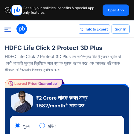
Get all your policies, benefits & special app-
Open App
✕
only features
Sign In
Talk to Expert
HDFC Life Click 2 Protect 3D Plus
HDFC Life Click 2 Protect 3D Plus হল অ-লিঙ্কড টার্ম ইন্স্যুরেন্স প্ল্যান যা
একটি সাশ্রয়ী মূল্যের প্রিমিয়াম হারে ব্যাপক সুরক্ষা প্রদান করে এবং আপনার পরিবারকে
জীবনের অনিশ্চয়তার বিরুদ্ধে সুরক্ষিত করে৷
লাইফ কভার মাত্র
₹2 Crore
+
থেকে শুরু
₹
582
/month
পুরুষ
মহিলা