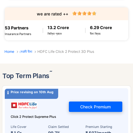
we are rated ++
13.2 Crore
6.29 Crore
53 Partners
নিবন্ধিত গ্রাহক
বীমা বিক্রয়
Insurance Partners
Home
মেয়াদী বীমা
HDFC Life Click 2 Protect 3D Plus
˜
Top Term Plans
Price revising on 10th Aug
Check Premium
Click 2 Protect Supreme Plus
Life Cover
Claim Settled
Premium Starting
₹ 1 Cr
99.7%
₹ 507/month