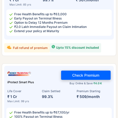
Max Limit: 85 yrs
Free Health Benefits up to ₹63,000
Early Payout on Terminal Illness
Option to Delay 12 Months Premium
₹2.0 Lakh Immediate Payout on Claim Intimation
Extend your policy at Maturity
Upto 15% discount included
Full refund of premium
Check Premium
iProtect Smart Plus
Buy Online & Save
₹4.0 K
Life Cover
Claim Settled
Premium Starting
₹ 1 Cr
99.3%
₹ 509/month
Max Limit: 99 yrs
Free Health Benefits up to ₹67,100/yr
100% Payout on Terminal Illness