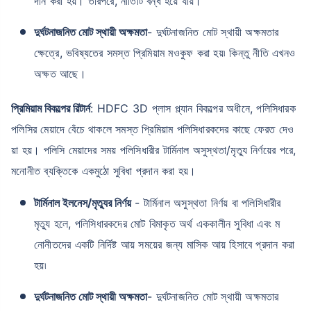
দান করা হয়। তারপরে, নীতিটি বন্ধ হয়ে যায়।
দুর্ঘটনাজনিত মোট স্থায়ী অক্ষমতা
- দুর্ঘটনাজনিত মোট স্থায়ী অক্ষমতার
ক্ষেত্রে, ভবিষ্যতের সমস্ত প্রিমিয়াম মওকুফ করা হয়৷ কিন্তু নীতি এখনও
অক্ষত আছে।
প্রিমিয়াম বিকল্পের রিটার্ন
: HDFC 3D প্লাস প্ল্যান বিকল্পের অধীনে, পলিসিধারক
পলিসির মেয়াদে বেঁচে থাকলে সমস্ত প্রিমিয়াম পলিসিধারকদের কাছে ফেরত দেও
য়া হয়। পলিসি মেয়াদের সময় পলিসিধারীর টার্মিনাল অসুস্থতা/মৃত্যু নির্ণয়ের পরে,
মনোনীত ব্যক্তিকে একমুঠো সুবিধা প্রদান করা হয়।
টার্মিনাল ইলনেস/মৃত্যুর নির্ণয়
- টার্মিনাল অসুস্থতা নির্ণয় বা পলিসিধারীর
মৃত্যু হলে, পলিসিধারকদের মোট বিমাকৃত অর্থ এককালীন সুবিধা এবং ম
নোনীতদের একটি নির্দিষ্ট আয় সময়ের জন্য মাসিক আয় হিসাবে প্রদান করা
হয়৷
দুর্ঘটনাজনিত মোট স্থায়ী অক্ষমতা
- দুর্ঘটনাজনিত মোট স্থায়ী অক্ষমতার