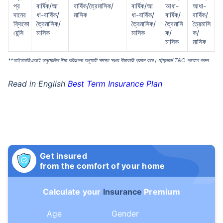
প্র
বার্ষিক/আ
বার্ষিক/ত্রৈমাসিক/
বার্ষিক/আ
আধা-
আধা-
দানের
ধা-বার্ষিক/
মাসিক
ধা-বার্ষিক/
বার্ষিক/
বার্ষিক/
ফ্রিকো
ত্রৈমাসিক/
ত্রৈমাসিক/
ত্রৈমাসি
ত্রৈমাসি
য়েন্সি
মাসিক
মাসিক
ক/
ক/
মাসিক
মাসিক
**আইআরডিএআই অনুমোদিত বীমা পরিকল্পনা অনুযায়ী সমস্ত সঞ্চয় বীমাকারী প্রদান করে। স্ট্যান্ডার্ড T&C প্রয়োগ করুন
Read in English
Best Term Insurance Plan
Get insured
from the comfort of your home
Calculate your
Insurance
Premium
Age
Gender