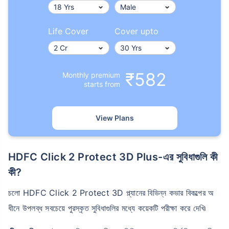
Life Cover
Cover upto
₹582
Monthly premium
বয়স কীভাবে টার্ম ইন্স্যুরেন্স
starts from
প্রিমিয়ামকে প্রভাবিত করে
View Plans
২৪ বছর
৩৪ বছর
HDFC Click 2 Protect 3D Plus-এর সুবিধাগুলি কী
কী?
₹ ৪৩৪/মাস
*
₹ ৬৩০/মাস
*
চলো HDFC Click 2 Protect 3D প্ল্যানের বিভিন্ন কভার বিকল্পের অ
৪৪ বছর
ধীনে উপলব্ধ সবচেয়ে পুরস্কৃত সুবিধাগুলির মধ্যে কয়েকটি পরীক্ষা করে দেখি৷