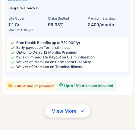
Bajaj Life eTouch II
Life Cover
Claim Settled
Premium Starting
₹ 1 Cr
99.33%
₹ 409/month
Max Limit: 85 yrs
Free Health Benefits up to ₹31,000/yr
Early payout on Terminal Illness
Option to Delay 12 Months Premium
₹2 lakh Immediate Payout on Claim Intimation
Waiver of Premium on Permanent Disability
Waiver of Premium on Terminal Illness
Upto 15% discount included
Full refund of premium
View More