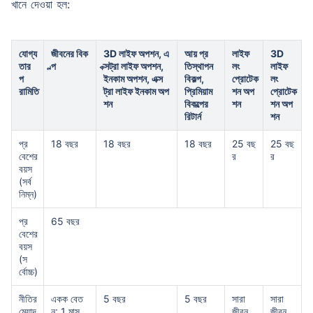
খানে দেওয়া হল:
যোগ্য
জীবনের বিক
3D লাইফ অপশন, এ
আয় প্র
লাইফ
3D
তার
ল্প
ক্সট্রা লাইফ অপশন,
তিস্থাপন
লং
লাইফ
প
ইনকাম অপশন, এক্স
বিকল্প,
প্রোটেক
লং
রামিতি
ট্রা লাইফ ইনকাম অপ
প্রিমিয়াম
শন অপ
প্রোটেক
শন
বিকল্পের
শন
শন অপ
রিটার্ন
শন
প্র
18 বছর
18 বছর
18 বছর
25 বছ
25 বছ
বেশের
র
র
বয়স
(সর্ব
নিম্ন)
প্র
65 বছর
বেশের
বয়স
(স
র্বোচ্চ)
নীতির
একক বেত
5 বছর
5 বছর
সারা
সারা
মেয়াদ
ন: 1 মাস
জীবন
জীবন