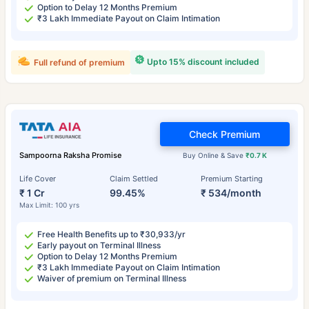
Option to Delay 12 Months Premium
₹3 Lakh Immediate Payout on Claim Intimation
Upto 15% discount included
Full refund of premium
Check Premium
Sampoorna Raksha Promise
Buy Online & Save
₹0.7 K
Life Cover
Claim Settled
Premium Starting
₹ 1 Cr
99.45%
₹ 534/month
Max Limit: 100 yrs
Free Health Benefits up to ₹30,933/yr
Early payout on Terminal Illness
Option to Delay 12 Months Premium
₹3 Lakh Immediate Payout on Claim Intimation
Waiver of premium on Terminal Illness