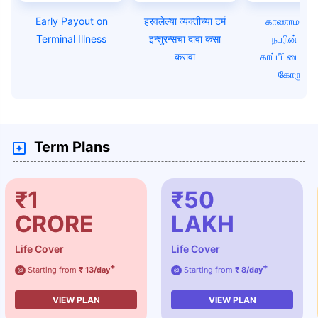
Early Payout on
हरवलेल्या व्यक्तीच्या टर्म
காணாமல் 
Terminal Illness
इन्शुरन्सचा दावा कसा
நபரின் கால
करावा
காப்பீட்டை எவ
கோருவத
Term Plans
₹1
₹50
CRORE
LAKH
Life Cover
Life Cover
+
+
Starting from
₹ 13/day
Starting from
₹ 8/day
@
@
VIEW PLAN
VIEW PLAN