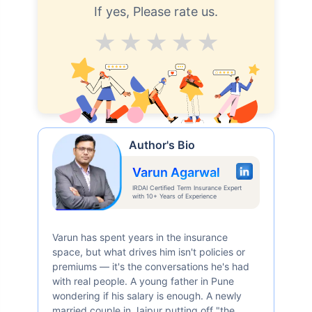
If yes, Please rate us.
Average
Good
V.Good
Excellent
Superb
Author's Bio
Varun Agarwal
IRDAI Certified Term Insurance Expert
with 10+ Years of Experience
Varun has spent years in the insurance
space, but what drives him isn't policies or
premiums — it's the conversations he's had
with real people. A young father in Pune
wondering if his salary is enough. A newly
married couple in Jaipur putting off "the