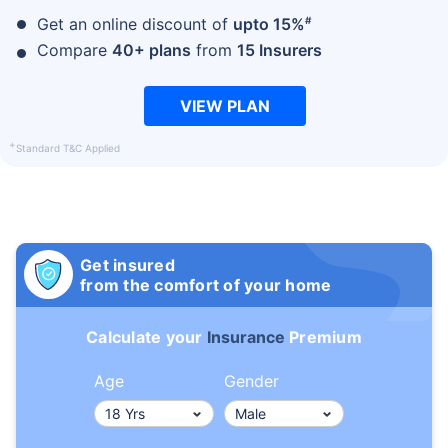
#
Get an online discount of
upto 15%
Compare
40+ plans
from
15 Insurers
VIEW PLAN
+
Standard T&C Applied
Get insured
from the comfort of your home
Calculate your
Insurance
Premium
Age
Gender