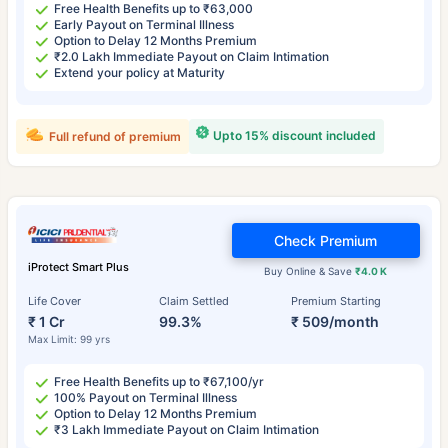
Free Health Benefits up to ₹63,000
Early Payout on Terminal Illness
Option to Delay 12 Months Premium
₹2.0 Lakh Immediate Payout on Claim Intimation
Extend your policy at Maturity
Upto 15% discount included
Full refund of premium
Check Premium
iProtect Smart Plus
Buy Online & Save
₹4.0 K
Life Cover
Claim Settled
Premium Starting
₹ 1 Cr
99.3%
₹ 509/month
Max Limit: 99 yrs
Free Health Benefits up to ₹67,100/yr
100% Payout on Terminal Illness
Option to Delay 12 Months Premium
₹3 Lakh Immediate Payout on Claim Intimation