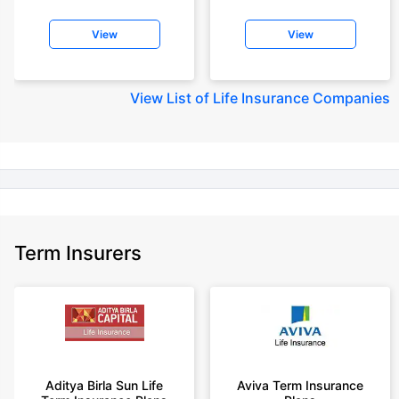
+Rs. 410/month (Rs.14/day) is starting price for a 1 crore term life
insurance for an 18 year-old male, non-smoker, with no pre-existing
View
View
diseases, cover upto 30 years of age rounded off to nearest 10
+Rs. 245 is starting price for a 50 lakhs term life insurance for an 18 year-
old male, non-smoker, with no pre-existing diseases, cover upto 30 years
View
List of Life Insurance Companies
of age.
+Rs. 8/day is starting price for a 50 lakhs term life insurance for an 18
year-old male, non-smoker, with no pre-existing diseases, cover upto 30
years of age, rounded off to nearest 10
+Rs. 15/day is starting price for a 75 lakhs term life insurance for an 18
year-old male, non-smoker, with no pre-existing diseases, cover upto 30
years of age, rounded off to nearest 10
Term Insurers
+Rs. 504/month is starting price for a 1.5 crore term life insurance for an 18
year-old male, non-smoker, with no pre-existing diseases, cover upto 30
years of age.
+Rs. 494/month is starting price for a 2 crore term life insurance for an 18
year-old male, non-smoker, with no pre-existing diseases, cover upto 30
years of age.
+Rs. 636/month is starting price for a 3 crore term life insurance for an 18
Aditya Birla Sun Life
Aviva Term Insurance
year-old male, non-smoker, with no pre-existing diseases, cover upto 30