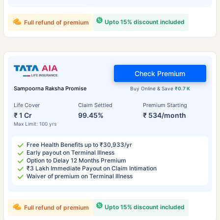
Upto 15% discount included
Full refund of premium
Check Premium
Sampoorna Raksha Promise
Buy Online & Save
₹0.7 K
Life Cover
Claim Settled
Premium Starting
₹ 1 Cr
99.45%
₹ 534/month
Max Limit: 100 yrs
Free Health Benefits up to ₹30,933/yr
Early payout on Terminal Illness
Option to Delay 12 Months Premium
₹3 Lakh Immediate Payout on Claim Intimation
Waiver of premium on Terminal Illness
Upto 15% discount included
Full refund of premium