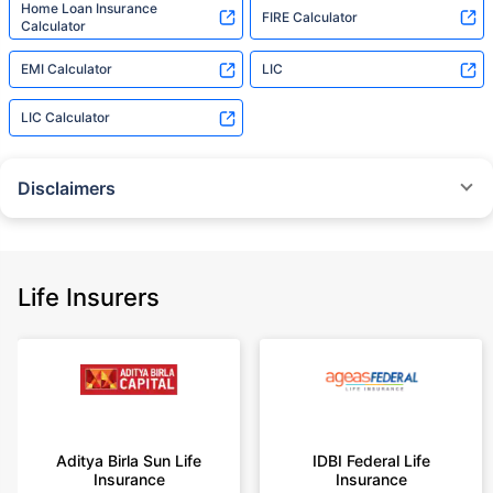
Home Loan Insurance
FIRE Calculator
Calculator
EMI Calculator
LIC
LIC Calculator
Disclaimers
˜
The insurers/plans mentioned are arranged in order of highest to lowest
Sum Assured(SA) offered by Policybazaar’s insurer partners offering term
insurance plans on our platform, as per ‘first year premium of life insurers
as at 31.03.2025 report’ published by IRDAI.
Life Insurers
Policybazaar does not endorse, rate or recommend any particular insurer
or insurance product offered by any insurer. For complete list of insurers in
India refer to the IRDAI website www.irdai.gov.in
+On the basis of your profile
+Rs. 410/month is starting price for a 1 crore term life insurance for an 18
year-old male, non-smoker, with no pre-existing diseases, cover upto 30
Aditya Birla Sun Life
IDBI Federal Life
years of age, rounded off to nearest 10
Insurance
Insurance