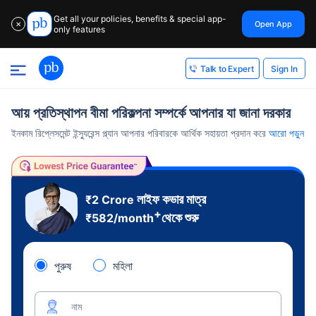
Get all your policies, benefits & special app-
Open App
✕
only features
Sign In
Talk to Expert
আয় প্রতিস্থাপন বীমা পরিকল্পনা সম্পর্কে আপনার যা জানা দরকার
ইনকাম রিপ্লেসমেন্ট ইন্স্যুরেন্স প্ল্যান আপনার পরিবারকে আর্থিক সহায়তা প্রদান করে
আরো পড়ুন
লাইফ কভার মাত্র
₹2 Crore
+
থেকে শুরু
₹
582
/month
পুরুষ
মহিলা
নাম