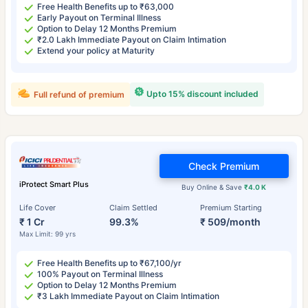
Free Health Benefits up to ₹63,000
Early Payout on Terminal Illness
Option to Delay 12 Months Premium
₹2.0 Lakh Immediate Payout on Claim Intimation
Extend your policy at Maturity
Upto 15% discount included
Full refund of premium
Check Premium
iProtect Smart Plus
Buy Online & Save
₹4.0 K
Life Cover
Claim Settled
Premium Starting
₹ 1 Cr
99.3%
₹ 509/month
Max Limit: 99 yrs
Free Health Benefits up to ₹67,100/yr
100% Payout on Terminal Illness
Option to Delay 12 Months Premium
₹3 Lakh Immediate Payout on Claim Intimation