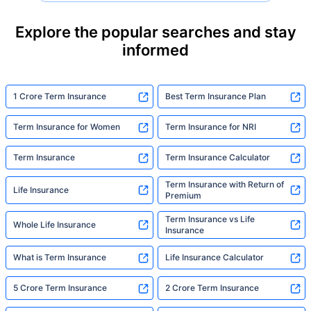
their loved ones with far less protection than
they actually need. But behind every
Explore the popular searches and stay
statistic, he sees a family that just needed
informed
someone to sit with them, explain it simply,
and help them take that one step. That's
exactly what Policybazaar's term insurance is
built to do. In his words, "Most people aren't
1 Crore Term Insurance
Best Term Insurance Plan
avoiding protection — they're just waiting for
someone to make it easy. That's what we're
Term Insurance for Women
Term Insurance for NRI
here for."
Term Insurance
Term Insurance Calculator
Term Insurance with Return of
Life Insurance
Premium
Term Insurance vs Life
Whole Life Insurance
Insurance
What is Term Insurance
Life Insurance Calculator
5 Crore Term Insurance
2 Crore Term Insurance