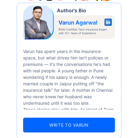
Author's Bio
Varun Agarwal
IRDAI Certified Term Insurance Expert
with 10+ Years of Experience
Varun has spent years in the insurance
space, but what drives him isn't policies or
premiums — it's the conversations he's had
with real people. A young father in Pune
wondering if his salary is enough. A newly
married couple in Jaipur putting off "the
insurance talk" for later. A mother in Chennai
who never knew her husband was
underinsured until it was too late.
These stories stay with him. As Head of Term
Insurance at Policybazaar, Varun knows the
numbers well — 52.4% of Indians are aware
WRITE TO VARUN
of term insurance, yet only 9.6% own it. And
87% of families don't realise they're leaving