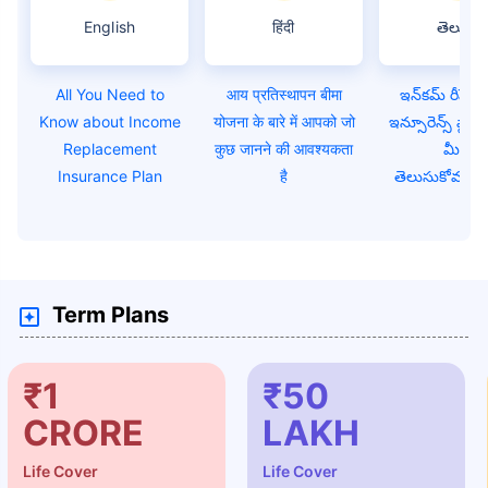
English
हिंदी
తెలుగు
All You Need to
आय प्रतिस्थापन बीमा
ఇన్‌కమ్ రీప్లేస్
Know about Income
योजना के बारे में आपको जो
ఇన్సూరెన్స్ ప్లాన్
Replacement
कुछ जानने की आवश्यकता
మీరు
Insurance Plan
है
తెలుసుకోవలసిన
Term Plans
₹1
₹50
CRORE
LAKH
Life Cover
Life Cover