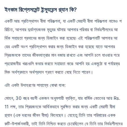
ইনকাম রিপ্লেসমেন্ট ইন্স্যুরেন্স প্ল্যান কি?
একটি আয় প্রতিস্থাপন বীমা পরিকল্পনা, যা একটি মেয়াদী বীমা পরিকল্পনা নামেও প
রিচিত, আপনার দুর্ভাগ্যজনক মৃত্যুর ঘটনায় আপনার পরিবার বা নির্ভরশীলদের আ
র্থিক সহায়তা প্রদানের জন্য ডিজাইন করা হয়েছে৷ এই পরিকল্পনাটি আপনার আ
য়ের একটি অংশ প্রতিস্থাপন করার জন্য ডিজাইন করা হয়েছে যাতে আপনার
প্রিয়জনকে তাদের জীবনযাত্রার মান বজায় রাখতে এবং আপনি চলে যাওয়ার পরে
প্রয়োজনীয় খরচগুলি কভার করতে সহায়তা করে৷ আপনি হয় একমুঠো বা পর্যায়ক্র
মিক অর্থপ্রদানে অর্থপ্রদান গ্রহণ করতে বেছে নিতে পারেন।
এটা একটা উদাহরণের সাহায্যে বোঝা যাক:
মোহন, 30 বছর বয়সী একজন অধূমপায়ী ব্যক্তি, যার বার্ষিক বেতনের আয় Rs.
11 লক্ষ, তার প্রিয়জনকে আর্থিকভাবে সুরক্ষিত করার জন্য একটি মেয়াদী বীমা
প্ল্যান (এক ধরনের জীবন বীমা) কিনেছেন। যেহেতু তিনি তার পরিবারের একক
রুটি-উপার্জনকারী, তাই তিনি নিশ্চিত করতে চেয়েছিলেন যে তিনি তার নির্ভরশীলদের