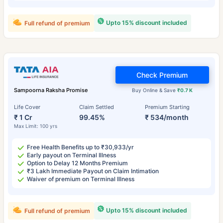
Upto 15% discount included
Full refund of premium
Check Premium
Sampoorna Raksha Promise
Buy Online & Save
₹0.7 K
Life Cover
Claim Settled
Premium Starting
₹ 1 Cr
99.45%
₹ 534/month
Max Limit: 100 yrs
Free Health Benefits up to ₹30,933/yr
Early payout on Terminal Illness
Option to Delay 12 Months Premium
₹3 Lakh Immediate Payout on Claim Intimation
Waiver of premium on Terminal Illness
Upto 15% discount included
Full refund of premium