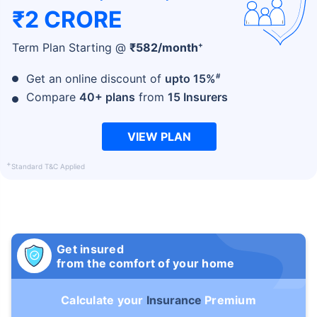
₹2 CRORE
+
Term Plan Starting @
₹
582
/month
#
Get an online discount of
upto 15%
Compare
40+ plans
from
15 Insurers
VIEW PLAN
+
Standard T&C Applied
Get insured
from the comfort of your home
Calculate your
Insurance
Premium