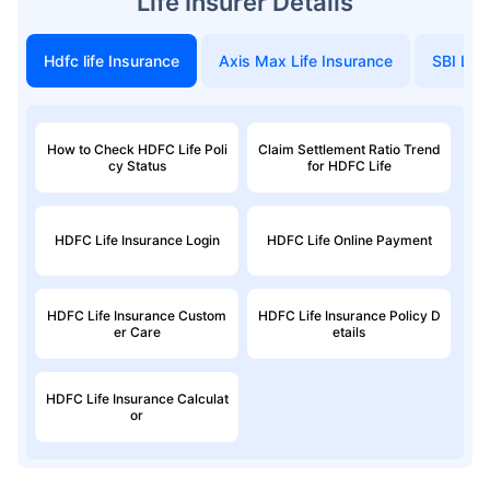
Life Insurer Details
Hdfc life Insurance
Axis Max Life Insurance
SBI Life
How to Check HDFC Life Poli
Claim Settlement Ratio Trend
cy Status
for HDFC Life
HDFC Life Insurance Login
HDFC Life Online Payment
HDFC Life Insurance Custom
HDFC Life Insurance Policy D
er Care
etails
HDFC Life Insurance Calculat
or