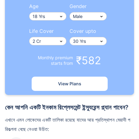
Age
Gender
Life Cover
Cover upto
বয়স কীভাবে টার্ম ইন্স্যুরেন্স
প্রিমিয়ামকে প্রভাবিত করে
₹582
Monthly premium
starts from
২৪ বছর
৩৪ বছর
View Plans
কেন আপনি একটি ইনকাম রিপ্লেসমেন্ট ইন্স্যুরেন্স প্ল্যান পাবেন?
₹ ৪৩৪/মাস
*
₹ ৬৩০/মাস
*
এখানে এমন লোকেদের একটি তালিকা রয়েছে যাদের আয় প্রতিস্থাপন মেয়াদী প
৪৪ বছর
রিকল্পনা বেছে নেওয়া উচিত: