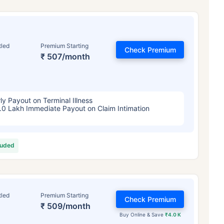
tled
Premium Starting
Check Premium
₹ 507/month
ly Payout on Terminal Illness
.0 Lakh Immediate Payout on Claim Intimation
luded
tled
Premium Starting
Check Premium
₹ 509/month
Buy Online & Save
₹4.0 K