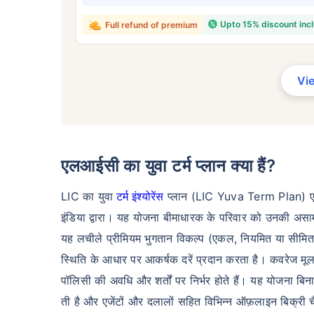
₹ 4
Upto 15% discount inc
Full refund of premium
Vi
*₹434 प्रति माह, 1 करोड़ के टर्म लाइफ इंश्योरें
शुरुआती कीमत है — एक गैर-धूम्रपान करने वाले व्
व्यक्ति के लिए, जिसे कोई पूर्व-मौजूदा बीमारी नहीं
एलआईसी का युवा टर्म प्लान क्या हैं?
LIC का युवा
टर्म इंश्योरेंस
प्लान (LIC Yuva Term Plan) एक नॉन
इंडिया द्वारा। यह योजना बीमाधारक के परिवार को उनकी असामयिक
यह लचीले प्रीमियम भुगतान विकल्प (एकल, नियमित या सीमित), 
स्थिति के आधार पर आकर्षक दरें प्रदान करता है। कवरेज मूल 
पॉलिसी की अवधि और शर्तों पर निर्भर होते हैं। यह योजना बिना
ती है और एजेंटों और दलालों सहित विभिन्न ऑफ़लाइन बिक्री चैन