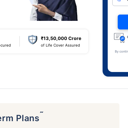
₹13,50,000 Crore
ecured
of Life Cover Assured
By conti
˜
erm Plans