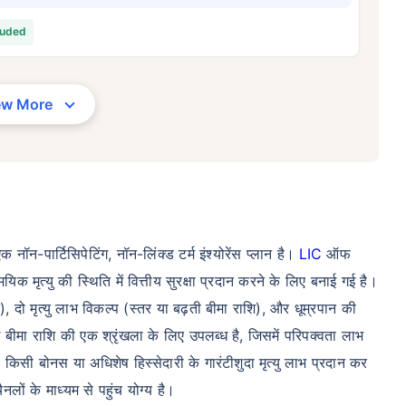
34/माह
*
₹ 630/माह
*
₹ 1,376
luded
आपके परिवार की सुरक्षा बस एक कदम दूर है
ew More
सही प्लान चुनें
स की शुरुआती कीमत है — एक गैर-धूम्रपान करने वाले व्यक्ति के लिए, जिसे कोई पूर्व-मौजूदा बीमारी नहीं है, 36 वर्ष की आयु तक कवर। *₹63
यक्ति के लिए, जिसे कोई पूर्व-मौजूदा बीमारी नहीं है, 46 वर्ष की आयु तक कवर।*₹1,376 प्रति माह, 1 करोड़ के टर्म लाइफ इंश्योरेंस की श
 है, 56 वर्ष की आयु तक कवर।
-पार्टिसिपेटिंग, नॉन-लिंक्ड टर्म इंश्योरेंस प्लान है।
LIC
ऑफ
 मृत्यु की स्थिति में वित्तीय सुरक्षा प्रदान करने के लिए बनाई गई है।
दो मृत्यु लाभ विकल्प (स्तर या बढ़ती बीमा राशि), और धूम्रपान की
बीमा राशि की एक श्रृंखला के लिए उपलब्ध है, जिसमें परिपक्वता लाभ
 किसी बोनस या अधिशेष हिस्सेदारी के गारंटीशुदा मृत्यु लाभ प्रदान कर
लों के माध्यम से पहुंच योग्य है।