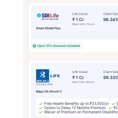
Life Cover
Claim Set
₹ 1 Cr
98.34
Max Limit: 79 yrs
Smart Shield Plus
Upto 15% discount included
उम्र
Life Cover
Claim Set
₹ 1 Cr
99.33
Max Limit: 85 yrs
24
Bajaj Life eTouch II
Free Health Benefits up to ₹31,000/yr
Option to Delay 12 Months Premium
₹2
Waiver of Premium on Permanent Disability