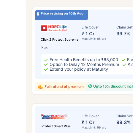
Price revising on 10th Aug
Life Cover
Claim Set
₹ 1 Cr
99.7%
Max Limit: 85 yrs
Click 2 Protect Supreme
Plus
Free Health Benefits up to ₹63,000
Ear
Option to Delay 12 Months Premium
₹2
Extend your policy at Maturity
Upto 15% discount inc
Full refund of premium
Life Cover
Claim Set
₹ 1 Cr
99.3%
iProtect Smart Plus
Max Limit: 99 yrs