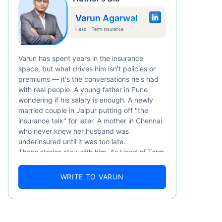
Varun Agarwal
Head - Term Insurance
Varun has spent years in the insurance
space, but what drives him isn't policies or
premiums — it's the conversations he's had
with real people. A young father in Pune
wondering if his salary is enough. A newly
married couple in Jaipur putting off "the
ती है
insurance talk" for later. A mother in Chennai
who never knew her husband was
underinsured until it was too late.
These stories stay with him. As Head of Term
र्ष
Insurance at Policybazaar, Varun knows the
numbers well — 52.4% of Indians are aware
WRITE TO VARUN
of term insurance, yet only 9.6% own it. And
87% of families don't realise they're leaving
their loved ones with far less protection than
they actually need. But behind every