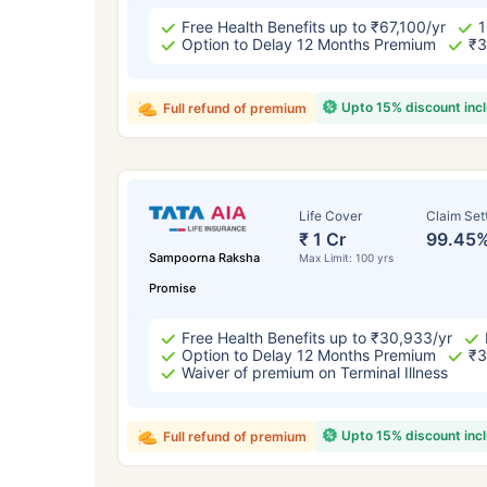
Free Health Benefits up to ₹67,100/yr
1
Option to Delay 12 Months Premium
₹3
Upto 15% discount inc
Full refund of premium
Life Cover
Claim Set
₹ 1 Cr
99.45
Sampoorna Raksha
Max Limit: 100 yrs
Promise
Free Health Benefits up to ₹30,933/yr
Option to Delay 12 Months Premium
₹3
Waiver of premium on Terminal Illness
Upto 15% discount inc
Full refund of premium