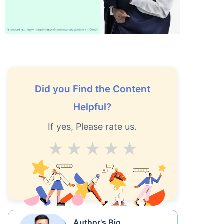
Did you Find the Content
Helpful?
If yes, Please rate us.
Average
Good
V.Good
Excellent
Superb
Author's Bio