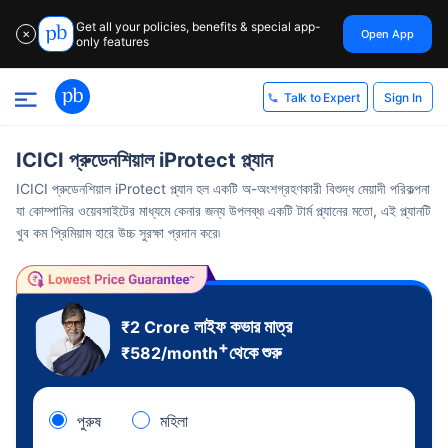
Get all your policies, benefits & special app-
Open App
✕
only features
Sign In
Talk to Expert
ICICI প্রুডেনশিয়াল iProtect প্ল্যান
ICICI প্রুডেনশিয়াল iProtect প্ল্যান হল একটি অ-অংশগ্রহণকারী বিশুদ্ধ মেয়াদী পরিকল্পনা
যা কোম্পানির ওয়েবসাইটের মাধ্যমে কেনার জন্য উপলব্ধ৷ একটি টার্ম প্ল্যানের মতো, এই প্ল্যানটি
খুব কম প্রিমিয়াম হারে উচ্চ সুরক্ষা প্রদান করে৷
লাইফ কভার মাত্র
₹2 Crore
+
থেকে শুরু
₹
582
/month
পুরুষ
মহিলা