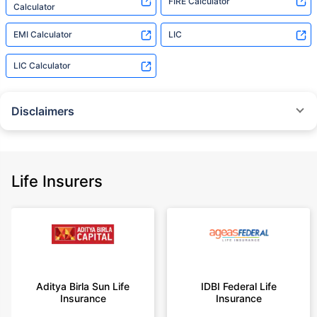
FIRE Calculator
Calculator
EMI Calculator
LIC
LIC Calculator
Disclaimers
˜
The insurers/plans mentioned are arranged in order of highest to lowest
Sum Assured(SA) offered by Policybazaar’s insurer partners offering term
insurance plans on our platform, as per ‘first year premium of life insurers
as at 31.03.2025 report’ published by IRDAI.
Life Insurers
Policybazaar does not endorse, rate or recommend any particular insurer
or insurance product offered by any insurer. For complete list of insurers in
India refer to the IRDAI website www.irdai.gov.in
+On the basis of your profile
+Rs. 410/month is starting price for a 1 crore term life insurance for an 18
year-old male, non-smoker, with no pre-existing diseases, cover upto 30
Aditya Birla Sun Life
IDBI Federal Life
years of age, rounded off to nearest 10
Insurance
Insurance
+Rs. 410/month (Rs.14/day) is starting price for a 1 crore term life