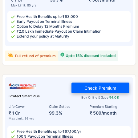
Max Limit: 85 yrs
Free Health Benefits up to ₹63,000
Early Payout on Terminal Illness
Option to Delay 12 Months Premium
₹2.0 Lakh Immediate Payout on Claim Intimation
Extend your policy at Maturity
Upto 15% discount included
Full refund of premium
Check Premium
iProtect Smart Plus
Buy Online & Save
₹4.0 K
Life Cover
Claim Settled
Premium Starting
₹ 1 Cr
99.3%
₹ 509/month
Max Limit: 99 yrs
Free Health Benefits up to ₹67,100/yr
100% Payout on Terminal Illness