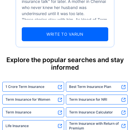
insurance talk" for later. A mother in Chennai
who never knew her husband was
underinsured until it was too late.
These stories stay with him. As Head of Term
Insurance at Policybazaar, Varun knows the
numbers well — 52.4% of Indians are aware
WRITE TO VARUN
of term insurance, yet only 9.6% own it. And
87% of families don't realise they're leaving
their loved ones with far less protection than
they actually need. But behind every
Explore the popular searches and stay
statistic, he sees a family that just needed
informed
someone to sit with them, explain it simply,
and help them take that one step. That's
exactly what Policybazaar's term insurance is
built to do. In his words, "Most people aren't
1 Crore Term Insurance
Best Term Insurance Plan
avoiding protection — they're just waiting for
someone to make it easy. That's what we're
Term Insurance for Women
Term Insurance for NRI
here for."
Term Insurance
Term Insurance Calculator
Term Insurance with Return of
Life Insurance
Premium