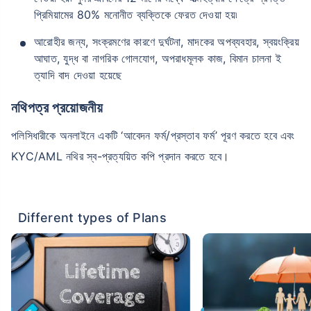
২৪ বছর
৩৪ বছর
প্রিমিয়ামের 80% মনোনীত ব্যক্তিকে ফেরত দেওয়া হয়৷
আরোহীর জন্য, সংক্রমণের কারণে দুর্ঘটনা, মাদকের অপব্যবহার, স্বয়ংক্রিয়
আঘাত, যুদ্ধ বা নাগরিক গোলযোগ, অপরাধমূলক কাজ, বিমান চালনা ই
ত্যাদি বাদ দেওয়া হয়েছে
₹ ৪৩৪/মাস
*
₹ ৬৩০/মাস
*
নথিপত্র প্রয়োজনীয়
৪৪ বছর
পলিসিধারীকে অনলাইনে একটি ‘আবেদন ফর্ম/প্রস্তাব ফর্ম’ পূরণ করতে হবে এবং
KYC/AML নথির স্ব-প্রত্যয়িত কপি প্রদান করতে হবে।
₹ ১,৩৭৬/মাস
*
Different types of Plans
আপনার পরিবারের সুরক্ষা মাত্র একটি পদক্ষেপ দূরে
সঠিক প্ল্যান বেছে নিন