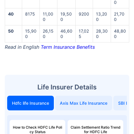
0
40
8175
11,00
19,50
9200
13,20
21,70
0
0
0
0
50
15,90
26,15
46,60
17,02
28,30
48,80
0
0
0
5
0
0
Read in English
Term Insurance Benefits
Life Insurer Details
Hdfc life Insurance
Axis Max Life Insurance
SBI Life
How to Check HDFC Life Poli
Claim Settlement Ratio Trend
cy Status
for HDFC Life