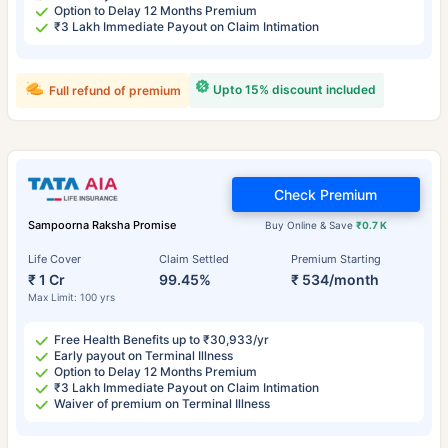
Option to Delay 12 Months Premium
₹3 Lakh Immediate Payout on Claim Intimation
Upto 15% discount included
Full refund of premium
Check Premium
Sampoorna Raksha Promise
Buy Online & Save
₹0.7 K
Life Cover
Claim Settled
Premium Starting
₹ 1 Cr
99.45%
₹ 534/month
Max Limit: 100 yrs
Free Health Benefits up to ₹30,933/yr
Early payout on Terminal Illness
Option to Delay 12 Months Premium
₹3 Lakh Immediate Payout on Claim Intimation
Waiver of premium on Terminal Illness