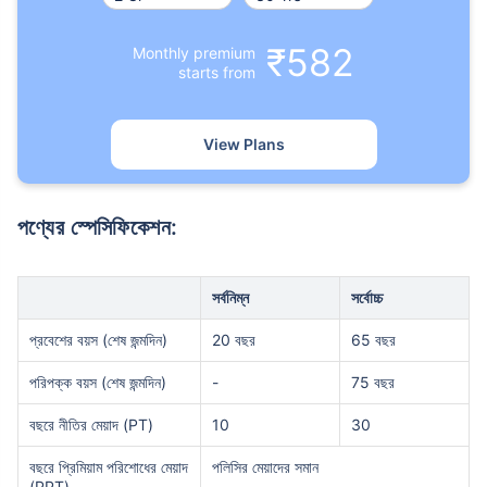
₹582
Monthly premium
starts from
View Plans
পণ্যের স্পেসিফিকেশন:
সর্বনিম্ন
সর্বোচ্চ
প্রবেশের বয়স (শেষ জন্মদিন)
20 বছর
65 বছর
পরিপক্ক বয়স (শেষ জন্মদিন)
-
75 বছর
বছরে নীতির মেয়াদ (PT)
10
30
বছরে প্রিমিয়াম পরিশোধের মেয়াদ
পলিসির মেয়াদের সমান
(PPT)