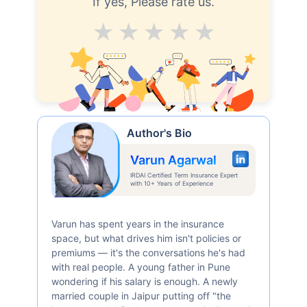
If yes, Please rate us.
Average
Good
V.Good
Excellent
Superb
Author's Bio
Varun Agarwal
IRDAI Certified Term Insurance Expert
with 10+ Years of Experience
Varun has spent years in the insurance
space, but what drives him isn't policies or
premiums — it's the conversations he's had
with real people. A young father in Pune
wondering if his salary is enough. A newly
married couple in Jaipur putting off "the