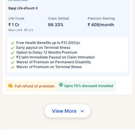
Bajaj Life eTouch II
Life Cover
Claim Settled
Premium Starting
₹ 1 Cr
99.33%
₹ 409/month
Max Limit: 85 yrs
Free Health Benefits up to ₹31,000/yr
Early payout on Terminal Illness
Option to Delay 12 Months Premium
₹2 lakh Immediate Payout on Claim Intimation
Waiver of Premium on Permanent Disability
Waiver of Premium on Terminal Illness
Upto 15% discount included
Full refund of premium
View More