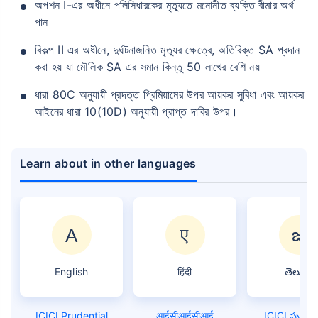
অপশন I-এর অধীনে পলিসিধারকের মৃত্যুতে মনোনীত ব্যক্তি বীমার অর্থ
পান
বিকল্প II এর অধীনে, দুর্ঘটনাজনিত মৃত্যুর ক্ষেত্রে, অতিরিক্ত SA প্রদান
করা হয় যা মৌলিক SA এর সমান কিন্তু 50 লাখের বেশি নয়
ধারা 80C অনুযায়ী প্রদত্ত প্রিমিয়ামের উপর আয়কর সুবিধা এবং আয়কর
আইনের ধারা 10(10D) অনুযায়ী প্রাপ্ত দাবির উপর।
Learn about in other languages
English
हिंदी
తెలుగు
ICICI Prudential
आईसीआईसीआई
ICICI ప్రుడెన్