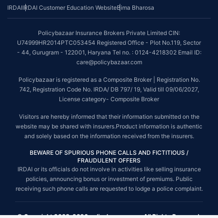
IRDAI
IRDAI Customer Education Website
Bima Bharosa
Policybazaar Insurance Brokers Private Limited CIN:
U74999HR2014PTC053454 Registered Office - Plot No.119, Sector
- 44, Gurugram - 122001, Haryana Tel no. : 0124-4218302 Email ID:
care@policybazaar.com
Policybazaar is registered as a Composite Broker | Registration No.
742, Registration Code No. IRDA/ DB 797/ 19, Valid till 09/06/2027,
License category- Composite Broker
Visitors are hereby informed that their information submitted on the
website may be shared with insurers.Product information is authentic
and solely based on the information received from the insurers.
BEWARE OF SPURIOUS PHONE CALLS AND FICTITIOUS /
FRAUDULENT OFFERS
IRDAI or its officials do not involve in activities like selling insurance
policies, announcing bonus or investment of premiums. Public
receiving such phone calls are requested to lodge a police complaint.
© Copyright 2008-2026 policybazaar.com. All Rights Reserved.