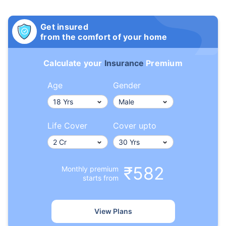
Get insured
from the comfort of your home
Calculate your
Insurance
Premium
Age
Gender
Life Cover
Cover upto
₹582
Monthly premium
starts from
View Plans