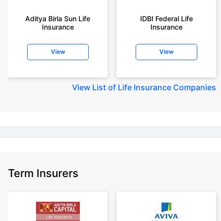
+Rs. 410/month is starting price for a 1 crore term life insurance for an 18
year-old male, non-smoker, with no pre-existing diseases, cover upto 30
Aditya Birla Sun Life
IDBI Federal Life
years of age, rounded off to nearest 10
Insurance
Insurance
+Rs. 410/month (Rs.14/day) is starting price for a 1 crore term life
insurance for an 18 year-old male, non-smoker, with no pre-existing
View
View
diseases, cover upto 30 years of age rounded off to nearest 10
+Rs. 245 is starting price for a 50 lakhs term life insurance for an 18 year-
old male, non-smoker, with no pre-existing diseases, cover upto 30 years
View
List of Life Insurance Companies
of age.
+Rs. 8/day is starting price for a 50 lakhs term life insurance for an 18
year-old male, non-smoker, with no pre-existing diseases, cover upto 30
years of age, rounded off to nearest 10
+Rs. 15/day is starting price for a 75 lakhs term life insurance for an 18
year-old male, non-smoker, with no pre-existing diseases, cover upto 30
years of age, rounded off to nearest 10
Term Insurers
+Rs. 504/month is starting price for a 1.5 crore term life insurance for an 18
year-old male, non-smoker, with no pre-existing diseases, cover upto 30
years of age.
+Rs. 494/month is starting price for a 2 crore term life insurance for an 18
year-old male, non-smoker, with no pre-existing diseases, cover upto 30