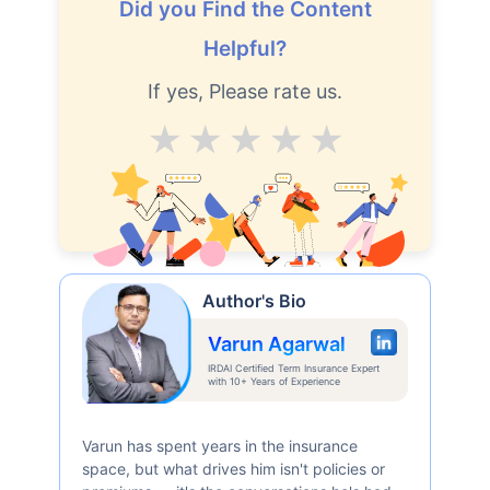
Did you Find the Content
Helpful?
If yes, Please rate us.
Average
Good
V.Good
Excellent
Superb
Author's Bio
Varun Agarwal
IRDAI Certified Term Insurance Expert
with 10+ Years of Experience
Varun has spent years in the insurance
space, but what drives him isn't policies or