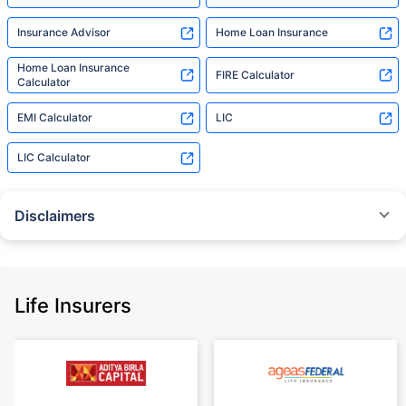
Insurance Advisor
Home Loan Insurance
Home Loan Insurance
FIRE Calculator
Calculator
EMI Calculator
LIC
LIC Calculator
Disclaimers
˜
The insurers/plans mentioned are arranged in order of highest to lowest
Sum Assured(SA) offered by Policybazaar’s insurer partners offering term
insurance plans on our platform, as per ‘first year premium of life insurers
as at 31.03.2025 report’ published by IRDAI.
Life Insurers
Policybazaar does not endorse, rate or recommend any particular insurer
or insurance product offered by any insurer. For complete list of insurers in
India refer to the IRDAI website www.irdai.gov.in
+On the basis of your profile