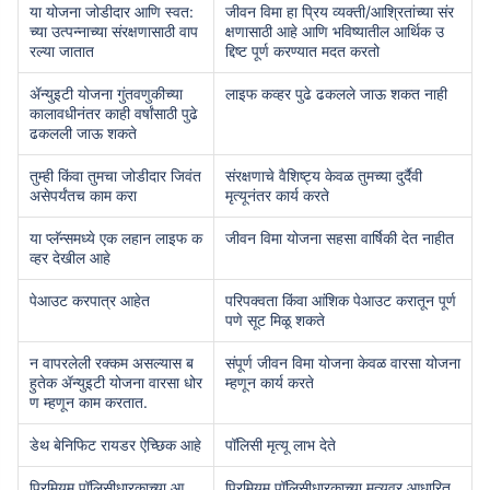
या योजना जोडीदार आणि स्वत:
जीवन विमा हा प्रिय व्यक्ती/आश्रितांच्या संर
च्या उत्पन्नाच्या संरक्षणासाठी वाप
क्षणासाठी आहे आणि भविष्यातील आर्थिक उ
रल्या जातात
द्दिष्ट पूर्ण करण्यात मदत करतो
ॲन्युइटी योजना गुंतवणुकीच्या
लाइफ कव्हर पुढे ढकलले जाऊ शकत नाही
कालावधीनंतर काही वर्षांसाठी पुढे
ढकलली जाऊ शकते
तुम्ही किंवा तुमचा जोडीदार जिवंत
संरक्षणाचे वैशिष्ट्य केवळ तुमच्या दुर्दैवी
असेपर्यंतच काम करा
मृत्यूनंतर कार्य करते
या प्लॅन्समध्ये एक लहान लाइफ क
जीवन विमा योजना सहसा वार्षिकी देत ​​नाहीत
व्हर देखील आहे
पेआउट करपात्र आहेत
परिपक्वता किंवा आंशिक पेआउट करातून पूर्ण
पणे सूट मिळू शकते
न वापरलेली रक्कम असल्यास ब
संपूर्ण जीवन विमा योजना केवळ वारसा योजना
हुतेक ॲन्युइटी योजना वारसा धोर
म्हणून कार्य करते
ण म्हणून काम करतात.
डेथ बेनिफिट रायडर ऐच्छिक आहे
पॉलिसी मृत्यू लाभ देते
प्रिमियम पॉलिसीधारकाच्या आ
प्रिमियम पॉलिसीधारकाच्या मृत्यूवर आधारित