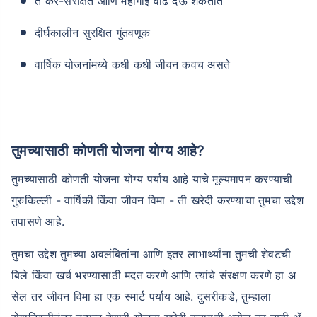
ते कर-संरक्षित आणि महागाई वाढ देऊ शकतात
दीर्घकालीन सुरक्षित गुंतवणूक
₹ 1,376/महिना
*
वार्षिक योजनांमध्ये कधी कधी जीवन कवच असते
तुमच्या कुटुंबाची सुरक्षा फक्त एक पाऊल दूर आह
योग्य योजना निवडा
तुमच्यासाठी कोणती योजना योग्य आहे?
*₹434 प्रति महिना, 1 कोटीच्या टर्म लाइफ विम्यासाठी सुरुवातीची किंमत आहे — धूम्रपान न करणाऱ्या, कोणतेही पूर्व-विद्यमान
तुमच्यासाठी कोणती योजना योग्य पर्याय आहे याचे मूल्यमापन करण्याची
आजार नसलेल्या व्यक्तीसाठी, 36 वर्षे वयापर्यंत कव्हर। *₹630 प्रति महिना, 1 कोटीच्या टर्म लाइफ विम्यासाठी सुरुवातीची किंमत
आहे — धूम्रपान न करणाऱ्या, कोणतेही पूर्व-विद्यमान आजार नसलेल्या व्यक्तीसाठी, 46 वर्षे वयापर्यंत कव्हर। *₹1,376 प्रति
गुरुकिल्ली - वार्षिकी किंवा जीवन विमा - ती खरेदी करण्याचा तुमचा उद्देश
महिना, 1 कोटीच्या टर्म लाइफ विम्यासाठी सुरुवातीची किंमत आहे — धूम्रपान न करणाऱ्या, कोणतेही पूर्व-विद्यमान आजार नसलेल्या
व्यक्तीसाठी, 56 वर्षे वयापर्यंत कव्हर।
तपासणे आहे.
तुमचा उद्देश तुमच्या अवलंबितांना आणि इतर लाभार्थ्यांना तुमची शेवटची
बिले किंवा खर्च भरण्यासाठी मदत करणे आणि त्यांचे संरक्षण करणे हा अ
सेल तर जीवन विमा हा एक स्मार्ट पर्याय आहे. दुसरीकडे, तुम्हाला