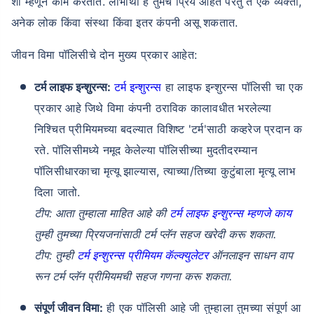
शी म्हणून काम करतात. लाभार्थी हे तुमचे प्रिय आहेत परंतु ते एक व्यक्ती,
अनेक लोक किंवा संस्था किंवा इतर कंपनी असू शकतात.
जीवन विमा पॉलिसीचे दोन मुख्य प्रकार आहेत:
टर्म लाइफ इन्शुरन्स:
टर्म इन्शुरन्स
हा लाइफ इन्शुरन्स पॉलिसी चा एक
प्रकार आहे जिथे विमा कंपनी ठराविक कालावधीत भरलेल्या
निश्चित प्रीमियमच्या बदल्यात विशिष्ट 'टर्म'साठी कव्हरेज प्रदान क
रते. पॉलिसीमध्ये नमूद केलेल्या पॉलिसीच्या मुदतीदरम्यान
पॉलिसीधारकाचा मृत्यू झाल्यास, त्याच्या/तिच्या कुटुंबाला मृत्यू लाभ
दिला जातो.
टीप: आता तुम्हाला माहित आहे की
टर्म लाइफ इन्शुरन्स म्हणजे काय
तुम्ही तुमच्या प्रियजनांसाठी टर्म प्लॅन सहज खरेदी करू शकता.
टीप: तुम्ही
टर्म इन्शुरन्स प्रीमियम कॅल्क्युलेटर
ऑनलाइन साधन वाप
रून टर्म प्लॅन प्रीमियमची सहज गणना करू शकता.
संपूर्ण जीवन विमा:
ही एक पॉलिसी आहे जी तुम्हाला तुमच्या संपूर्ण आ