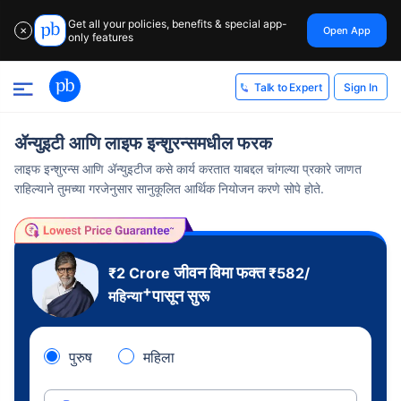
Get all your policies, benefits & special app-
Open App
✕
only features
Sign In
Talk to Expert
ॲन्युइटी आणि लाइफ इन्शुरन्समधील फरक
लाइफ इन्शुरन्स आणि ॲन्युइटीज कसे कार्य करतात याबद्दल चांगल्या प्रकारे जाणत
राहिल्याने तुमच्या गरजेनुसार सानुकूलित आर्थिक नियोजन करणे सोपे होते.
जीवन विमा फक्त
₹2 Crore
₹
582
/
+
पासून सुरू
महिन्या
पुरुष
महिला