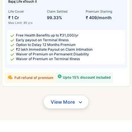
Bajaj Life eTouch II
Life Cover
Claim Settled
Premium Starting
₹ 1 Cr
99.33%
₹ 409/month
Max Limit: 85 yrs
Free Health Benefits up to ₹31,000/yr
Early payout on Terminal Illness
Option to Delay 12 Months Premium
₹2 lakh Immediate Payout on Claim Intimation
Waiver of Premium on Permanent Disability
Waiver of Premium on Terminal Illness
Upto 15% discount included
Full refund of premium
View More