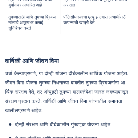
युर्मानावर आधारित आहे
असतात
तुमच्यासाठी आणि तुमच्या प्रियज
पॉलिसीधारकाचा मृत्यू झाल्यास लाभार्थीसाठी
नांसाठी आयुष्यभर कमाई
उत्पन्नाची खात्री देते
सुनिश्चित करते
वय टर्म विमा प्रीमियमवर कसा
परिणाम करते
वार्षिकी आणि जीवन विमा
चर्चा केल्याप्रमाणे, या दोन्ही योजना दीर्घकालीन आर्थिक योजना आहेत.
24 वर्षे
34 वर्षे
जीवन विमा योजना तुमच्या निधनाच्या बाबतीत तुमच्या प्रियजनांना आ
र्थिक संरक्षण देते, तर ॲन्युइटी तुमच्या मालमत्तेपेक्षा जास्त जगण्यापासून
संरक्षण प्रदान करते. वार्षिकी आणि जीवन विमा यांच्यातील समानता
खालीलप्रमाणे आहेत:
₹ 434/महिना
*
₹ 630/महिना
*
44 वर्षे
दोन्ही संरक्षण आणि दीर्घकालीन गुंतवणूक योजना आहेत