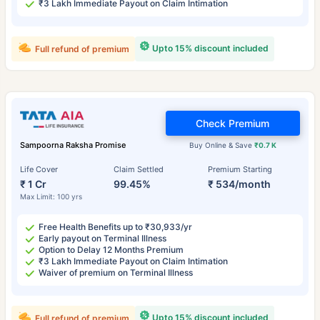
₹3 Lakh Immediate Payout on Claim Intimation
Upto 15% discount included
Full refund of premium
Check Premium
Sampoorna Raksha Promise
Buy Online & Save
₹0.7 K
Life Cover
Claim Settled
Premium Starting
₹ 1 Cr
99.45%
₹ 534/month
Max Limit: 100 yrs
Free Health Benefits up to ₹30,933/yr
Early payout on Terminal Illness
Option to Delay 12 Months Premium
₹3 Lakh Immediate Payout on Claim Intimation
Waiver of premium on Terminal Illness
Upto 15% discount included
Full refund of premium