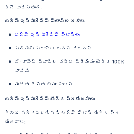
ర్‌ని అందిస్తుంది.
టర్మ్ ఇన్సూరెన్స్ ప్లాన్‌ల రకాలు
టర్మ్ ఇన్సూరెన్స్ ప్లాన్‌లు
ప్రీమియం ప్లాన్‌ల టర్మ్ రిటర్న్
నో-కాస్ట్ ప్లాన్‌ల వద్ద ప్రీమియం యొక్క 100%
వాపసు
మొత్తం జీవిత బీమా పాలసీ
టర్మ్ ఇన్సూరెన్స్ యొక్క ప్రయోజనాలు
క్రింద పేర్కొనబడినవి టర్మ్ ప్లాన్ యొక్క ప్ర
యోజనాలు: