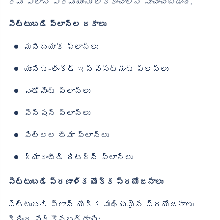
ర్మ్ ప్లాన్ ప్రీమియంను లెక్కించాలని సూచించబడింది.
పెట్టుబడి ప్లాన్‌ల రకాలు
మనీబ్యాక్ ప్లాన్‌లు
యూనిట్-లింక్డ్ ఇన్వెస్ట్‌మెంట్ ప్లాన్‌లు
ఎండోమెంట్ ప్లాన్‌లు
పెన్షన్ ప్లాన్‌లు
పిల్లల బీమా ప్లాన్‌లు
గ్యారంటీడ్ రిటర్న్ ప్లాన్‌లు
పెట్టుబడి ప్రణాళిక యొక్క ప్రయోజనాలు
పెట్టుబడి ప్లాన్ యొక్క ముఖ్యమైన ప్రయోజనాలు
క్రింద పేర్కొనబడ్డాయి: