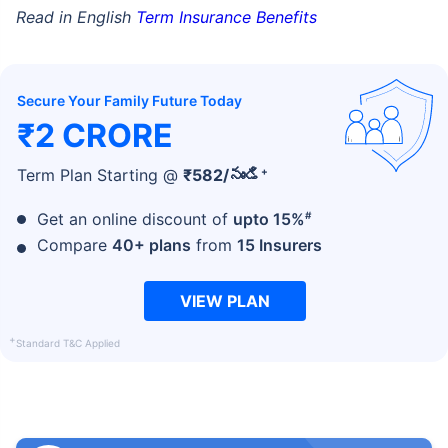
Read in English
Term Insurance Benefits
Secure Your Family Future Today
₹2 CRORE
+
Term Plan Starting @
₹
582
/నుండి
#
Get an online discount of
upto 15%
Compare
40+ plans
from
15 Insurers
VIEW PLAN
+
Standard T&C Applied