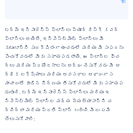
হবে
టర్మ్ ఇన్సూరెన్స్ ప్లాన్‌లు ప్యూర్ రిస్క్ కవర్
ప్లాన్‌లు అయితే, ఇన్వెస్ట్‌మెంట్ ప్లాన్‌లు మీ
కుటుంబాన్ని సురక్షితంగా ఉంచడంలో మరియు మీ సంపదను
పెంచుకోవడంలో మీకు సహాయపడతాయి. ఈ ప్లాన్‌ల ఫీచ
ర్లు మరియు ప్రయోజనాలను అర్థం చేసుకోవడం మీ ఆ
ర్థిక లక్ష్యాలు మరియు అవసరాల ఆధారంగా స
మాచారంతో కూడిన నిర్ణయం తీసుకోవడంలో మీకు సహాయప
డుతుంది. టర్మ్ ఇన్సూరెన్స్ ప్లాన్‌లు మరియు ఇ
న్వెస్ట్‌మెంట్ ప్లాన్‌ల మధ్య వ్యత్యాసాన్ని చ
ర్చిద్దాం మరియు ప్రతి ప్లాన్ గురించి మీరు ఏమి
తెలుసుకోవాలి: