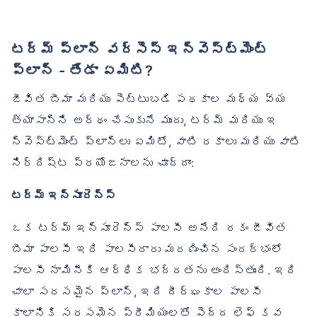
టర్మ్ ప్లాన్ వర్సెస్ ఇన్వెస్ట్‌మెంట్
ప్లాన్ - తేడా ఏమిటి?
జీవిత బీమా మరియు పెట్టుబడి పథకాల మధ్య వ్య
త్యాసాన్ని అర్థం చేసుకునే ముందు, టర్మ్ మరియు ఇ
న్వెస్ట్‌మెంట్ ప్లాన్‌లు ఏమిటో, వాటి రకాలు మరియు వాటి
నిర్దిష్ట ప్రయోజనాలను చూద్దాం:
టర్మ్ ఇన్సూరెన్స్
ఒక టర్మ్ ఇన్సూరెన్స్ పాలసీ అనేది రకం జీవిత
బీమా పాలసీ ఇది పాలసీదారు మరణించిన సందర్భంలో
పాలసీ నామినీకి ఆర్థిక భద్రతను అందిస్తుంది. ఇది
చాలా సరసమైన ప్లాన్, ఇది దీర్ఘకాల పాలసీ
కాలానికి సరసమైన ప్రీమియంలతో పెద్ద లైఫ్ కవ