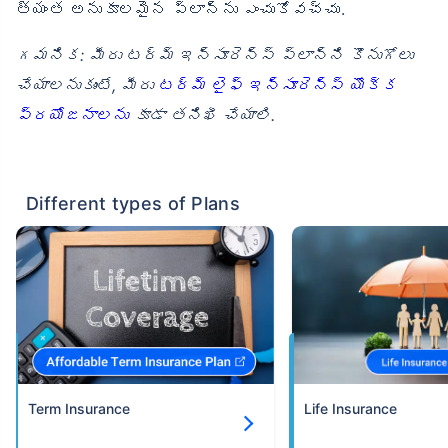
త్యంత అనుకూలమైన ప్లాన్‌ను ఎంచుకోవచ్చు.
గమనిక: మీరు టర్మ్ ఇన్సూరెన్స్ ప్లాన్‌ని కొనుగోలు
చేయాలనుకుంటే, మీరు
టర్మ్ లైఫ్ ఇన్సూరెన్స్ యొక్క
ప్రయోజనాలను
కూడా తనిఖీ చేయాలి.
Different types of Plans
Term Insurance
Life Insurance