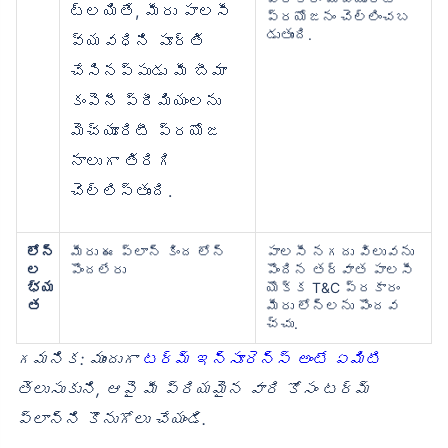
ట్లయితే, మీరు పాలసీ
ప్రయోజనం చెల్లించబ
డుతుంది.
వ్యవధిని పూర్తి
చేసినప్పుడు మీ బీమా
కంపెనీ ప్రీమియంలను
మెచ్యూరిటీ ప్రయోజ
నాలుగా తిరిగి
చెల్లిస్తుంది.
లోన్
మీరు ఈ ప్లాన్ కింద లోన్
పాలసీ నగదు విలువను
ల
పొందలేరు
పొందిన తర్వాత పాలసీ
భ్య
యొక్క T&C ప్రకారం
త
మీరు లోన్‌లను పొందవ
చ్చు.
గమనిక: ముందుగా
టర్మ్ ఇన్సూరెన్స్ అంటే ఏమిటి
తెలుసుకుని, ఆపై మీ ప్రియమైన వారి కోసం టర్మ్
ప్లాన్‌ని కొనుగోలు చేయండి.