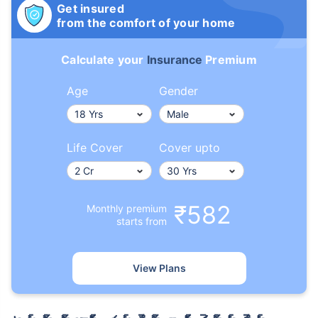
Get insured
from the comfort of your home
Calculate your
Insurance
Premium
Age
Gender
Life Cover
Cover upto
₹582
Monthly premium
starts from
View Plans