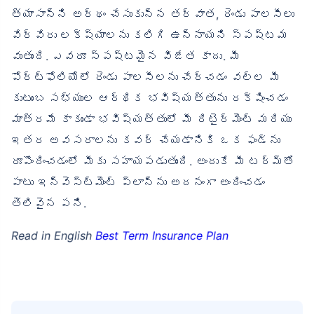
త్యాసాన్ని అర్థం చేసుకున్న తర్వాత, రెండు పాలసీలు
వేర్వేరు లక్ష్యాలను కలిగి ఉన్నాయని స్పష్టమ
వుతుంది. ఎవరూ స్పష్టమైన విజేత కాదు. మీ
పోర్ట్‌ఫోలియోలో రెండు పాలసీలను చేర్చడం వల్ల మీ
కుటుంబ సభ్యుల ఆర్థిక భవిష్యత్తును రక్షించడం
మాత్రమే కాకుండా భవిష్యత్తులో మీ రిటైర్‌మెంట్ మరియు
ఇతర అవసరాలను కవర్ చేయడానికి ఒక ఫండ్‌ను
రూపొందించడంలో మీకు సహాయపడుతుంది. అందుకే మీ టర్మ్‌తో
పాటు ఇన్వెస్ట్‌మెంట్ ప్లాన్‌ను అదనంగా అందించడం
తెలివైన పని.
Read in English
Best Term Insurance Plan