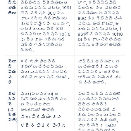
న్ను
చెల్లించిన ప్రీమియంలు ఆ
లాగా, ఇన్వెస్ట్‌మెంట్
రాయి
దాయపు పన్ను చట్టం, 1961
ప్లాన్‌ల కింద చెల్లించే
తీలు
లోని సెక్షన్ 80C ప్ర
ప్రీమియంలను సెక్షన్
కారం పన్ను మినహాయింపుల
80C కింద క్లెయిమ్ చేయ
కు అర్హమైనవి. అదనంగా,
వచ్చు. అంతేకాకుండా, ఆ
లబ్ధిదారులు పొందే డెత్
దాయపు పన్ను చట్టం, 1
బెనిఫిట్‌లు సెక్షన్ 10(10
961లోని సెక్షన్ 10(10
D) ప్రకారం పన్ను నుండి
D) ప్రకారం చెల్లింపులు
పూర్తిగా మినహాయించబ
పన్ను రహితంగా ఉంటాయి.
డ్డాయి.
ప్లా
ఇది బీమా పాలసీని
పాక్షిక ఉపసంహరణ
న్
కొనుగోలు చేసేటప్పుడు
లు చేయడానికి మీరు త
వ్య
మీరు ఎంచుకున్న కాలవ్య
ప్పనిసరిగా ఐదేళ్ల
వ
వధిపై ఆధారపడి ఉంటుంది.
లాక్-ఇన్ వ్యవధి వర
ధి
కు వేచి ఉండాలి.
రిట
మీరు (పాలసీదారు) అ
పాలసీ టర్మ్ సమయంలో
ర్న్
నుకోకుండా మరణిస్తే మర
మరణించినప్పుడు హామీ
స్
ణ ప్రయోజనాలు
మొత్తం నామినీకి
(వ
అందుబాటులో ఉంటాయి.
చెల్లించబడుతుంది మ
ర్తి
రియు పాలసీదారు పాలసీ
మీరు ప్రీమియం కవ
స్తే)
వ్యవధిని మించి ఉంటే,
రేజీని తిరిగి పొందిన
పాలసీ యొక్క T&Cల
ప్రకారం మెచ్యూరిటీ