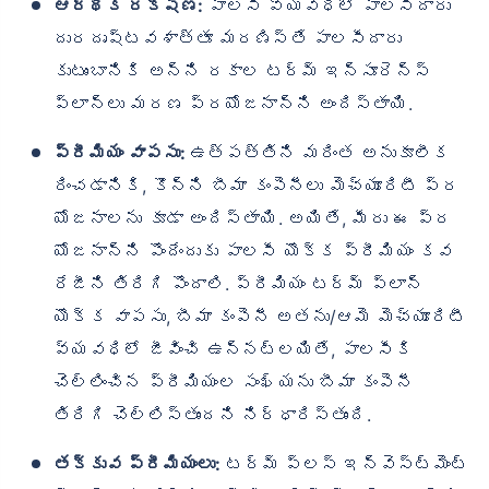
ఆర్థిక రక్షణ:
పాలసీ వ్యవధిలో పాలసీదారు
దురదృష్టవశాత్తూ మరణిస్తే పాలసీదారు
కుటుంబానికి అన్ని రకాల టర్మ్ ఇన్సూరెన్స్
ప్లాన్‌లు మరణ ప్రయోజనాన్ని అందిస్తాయి.
ప్రీమియం వాపసు:
ఉత్పత్తిని మరింత అనుకూలీక
రించడానికి, కొన్ని బీమా కంపెనీలు మెచ్యూరిటీ ప్ర
యోజనాలను కూడా అందిస్తాయి. అయితే, మీరు ఈ ప్ర
యోజనాన్ని పొందేందుకు పాలసీ యొక్క ప్రీమియం కవ
రేజీని తిరిగి పొందాలి. ప్రీమియం టర్మ్ ప్లాన్
యొక్క వాపసు, బీమా కంపెనీ అతను/ఆమె మెచ్యూరిటీ
వ్యవధిలో జీవించి ఉన్నట్లయితే, పాలసీకి
చెల్లించిన ప్రీమియంల సంఖ్యను బీమా కంపెనీ
తిరిగి చెల్లిస్తుందని నిర్ధారిస్తుంది.
తక్కువ ప్రీమియంలు:
టర్మ్ ప్లస్ ఇన్వెస్ట్‌మెంట్