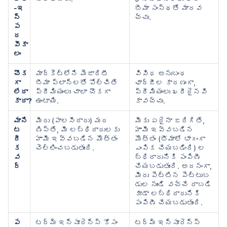
-ఇ
బీమా సంస్థతో మారవ
న్
చ్చు.
ప
ద
వీకా
లం
చౌక
మార్కెట్‌లోని మెజారిటీ
వివిధ అనుబంధ
గా
బీమా ప్లాన్‌లతో పోల్చితే
ఛార్జీల కారణంగా,
లేదా
ప్రీమియంలు చాలా చౌకగా
ప్రీమియంలు ఖరీదైనవి
కాదా?
ఉంటాయి.
కావచ్చు.
మాని
మీరు (పాలసీదారు) మర
మీకు ఏదైనా జరిగితే,
ట
ణిస్తే, మీ లబ్ధిదారులకు
హామీ ఇవ్వబడిన
రీ
హామీ ఇవ్వబడిన మొత్తం
మొత్తం (భీమాలో భాగంగా
క
చెల్లించబడుతుంది.
ఎంపిక చేయబడింది) ల
వ
బ్ధిదారునికి పంపిణీ
ర్
చేయబడుతుంది. అదనంగా,
మీరు పెట్టిన పెట్టుబ
డుల నుండి వచ్చే రాబడి
కూడా లబ్ధిదారునికి
పంపిణీ చేయబడుతుంది.
ప
టర్మ్ ఇన్సూరెన్స్ కోసం
టర్మ్ ఇన్సూరెన్స్