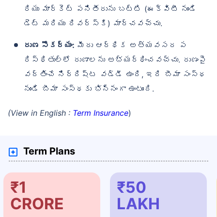
రియు మార్కెట్ పనితీరును బట్టి (ఈక్విటీ నుండి
డెట్ మరియు రివర్స్‌కి) మార్చవచ్చు.
రుణ సౌకర్యం:
మీరు ఆర్థిక అత్యవసర ప
రిస్థితుల్లో రుణాలను అభ్యర్థించవచ్చు. రుణంపై
వర్తించే నిర్దిష్ట వడ్డీ ఉంది, ఇది బీమా సంస్థ
నుండి బీమా సంస్థకు భిన్నంగా ఉంటుంది.
(View in English :
Term Insurance
)
Term Plans
₹1
₹50
CRORE
LAKH