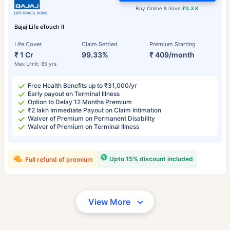
Buy Online & Save
₹0.3 K
Bajaj Life eTouch II
Life Cover
Claim Settled
Premium Starting
₹ 1 Cr
99.33%
₹ 409/month
Max Limit: 85 yrs
Free Health Benefits up to ₹31,000/yr
Early payout on Terminal Illness
Option to Delay 12 Months Premium
₹2 lakh Immediate Payout on Claim Intimation
Waiver of Premium on Permanent Disability
Waiver of Premium on Terminal Illness
Upto 15% discount included
Full refund of premium
View More