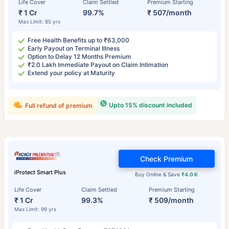
Life Cover
Claim Settled
Premium Starting
₹ 1 Cr
99.7%
₹ 507/month
Max Limit: 85 yrs
Free Health Benefits up to ₹63,000
Early Payout on Terminal Illness
Option to Delay 12 Months Premium
₹2.0 Lakh Immediate Payout on Claim Intimation
Extend your policy at Maturity
Upto 15% discount included
Full refund of premium
Check Premium
iProtect Smart Plus
Buy Online & Save
₹4.0 K
Life Cover
Claim Settled
Premium Starting
₹ 1 Cr
99.3%
₹ 509/month
Max Limit: 99 yrs