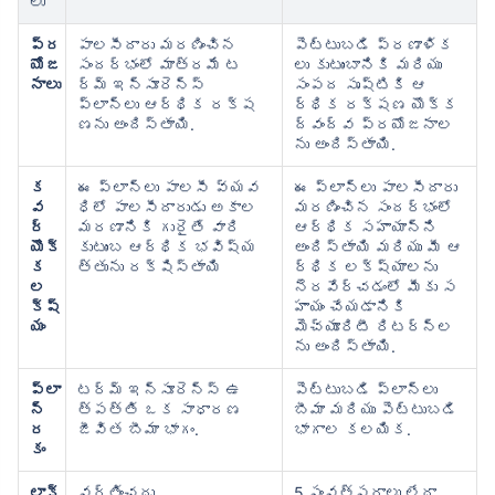
లు
ప్ర
పాలసీదారు మరణించిన
పెట్టుబడి ప్రణాళిక
యోజ
సందర్భంలో మాత్రమే ట
లు కుటుంబానికి మరియు
నాలు
ర్మ్ ఇన్సూరెన్స్
సంపద సృష్టికి ఆ
ప్లాన్‌లు ఆర్థిక రక్ష
ర్థిక రక్షణ యొక్క
ణను అందిస్తాయి.
ద్వంద్వ ప్రయోజనాల
ను అందిస్తాయి.
క
ఈ ప్లాన్‌లు పాలసీ వ్యవ
ఈ ప్లాన్‌లు పాలసీదారు
వ
ధిలో పాలసీదారుడు అకాల
మరణించిన సందర్భంలో
ర్
మరణానికి గురైతే వారి
ఆర్థిక సహాయాన్ని
యొక్
కుటుంబ ఆర్థిక భవిష్య
అందిస్తాయి మరియు మీ ఆ
క
త్తును రక్షిస్తాయి
ర్థిక లక్ష్యాలను
ల
నెరవేర్చడంలో మీకు స
క్ష్
హాయం చేయడానికి
యం
మెచ్యూరిటీ రిటర్న్‌ల
ను అందిస్తాయి.
ప్లా
టర్మ్ ఇన్సూరెన్స్ ఉ
పెట్టుబడి ప్లాన్‌లు
న్
త్పత్తి ఒక సాధారణ
బీమా మరియు పెట్టుబడి
ర
జీవిత బీమా భాగం.
భాగాల కలయిక.
కం
లాక్
వర్తించదు.
5 సంవత్సరాలు లేదా