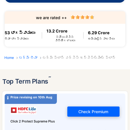
we are rated ++
13.2 Crore
53 భాగస్వాములు
6.29 Crore
నమోదు చేసిన
బీమా భాగస్వాములు
అమ్ముడైన పాలసీలు
వినియోగదారులు
Home
టర్మ్ బీమా
టర్మ్ ప్లాన్ వర్సెస్ ఇన్వెస్ట్‌మెంట్ ప్లాన్
˜
Top Term Plans
Price revising on 10th Aug
Check Premium
Click 2 Protect Supreme Plus