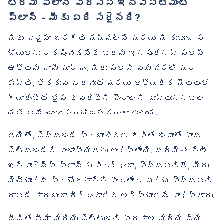
టర్మ్ ప్లాన్ వర్సెస్ ఇన్వెస్ట్‌మెంట్
ప్లాన్ - మీకు ఏది సరైనది?
మీకు ఏదైనా జరిగితే మిమ్మల్ని మరియు మీ కుటుంబ స
భ్యులను రక్షించడానికి టర్మ్ ఇన్సూరెన్స్ ప్లాన్
ఉత్తమ హామీ మార్గం. మీరు పాలసీ వ్యవధిలో మర
ణిస్తే, తక్కువ ఖర్చుతో మరియు అత్యధిక మొత్తంలో
గ్యారెంటీతో లైఫ్ కవరేజీని పొందాలని చూస్తున్నట్ల
యితే అవి చాలా ప్రయోజనకరంగా ఉంటాయి.
అయితే, పెట్టుబడి ప్రణాళికలు జీవిత బీమాతో పాటు
పెట్టుబడికి సంభావ్యతను అందిస్తాయి. టర్మ్-ఓన్లీ
ఇన్సూరెన్స్ ప్లాన్‌కు విరుద్ధంగా, పెట్టుబడితో, మీరు
మెచ్యూరిటీ ప్రయోజనాన్ని పొందుతారు మరియు పెట్టుబడి
రాబడి కారణంగా దీర్ఘకాలిక లక్ష్యాలను సాధిస్తారు.
జీవిత బీమా మరియు పెట్టుబడి పథకాల మధ్య వ్య