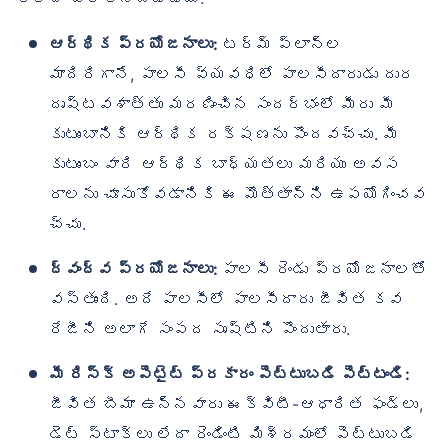
ఆర్థిక ప్రయోజనాలు:
టర్మ్ ప్లాన్‌ల
మాదిరిగానే, పాలసీ వ్యవధిలో పాలసీదారుడు దుర
దృష్టవశాత్తు మరణించిన సందర్భంలో మీరు మీ
కుటుంబానికి ఆర్థిక రక్షణను పొందవచ్చు. మీ
వయసు టర్మ్ ఇన్సూరెన్స్ ప్రీమియంలను
కుటుంబం వారి ఆర్థిక బాధ్యతలు మరియు అవస
ఎలా ప్రభావితం చేస్తుంది
రాలను చూసుకోవడానికి ఈ మొత్తాన్ని ఉపయోగించవ
చ్చు.
సంవత్సరాలు
34 సంవత్సరాలు
ద్వంద్వ ప్రయోజనాలు:
పాలసీ రెండు ప్రయోజనాలతో
వస్తుంది. అదే పాలసీలో పాలసీదారు జీవిత కవ
రేజీని అలాగే సంపద సృష్టిని పొందుతారు.
₹ 434/నెల
*
₹ 630/నెల
*
మీ రిస్క్ అపెటైట్ ప్రకారం పెట్టుబడి పెట్టండి:
44 సంవత్సరాలు
జీవిత బీమా ఉన్నవారు ఈక్విటీ-ఆధారిత ఫండ్‌లు,
డెట్ స్టాక్‌లు లేదా రెండింటి మిశ్రమంలో పెట్టుబడి