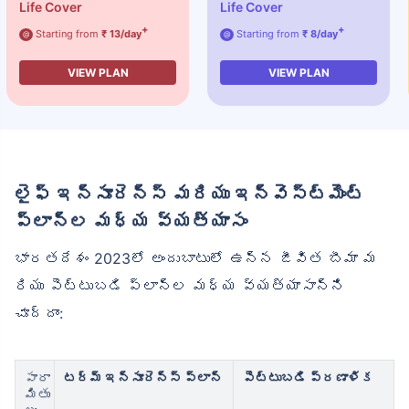
Life Cover
Life Cover
+
+
Starting from
₹ 13/day
Starting from
₹ 8/day
@
@
VIEW PLAN
VIEW PLAN
లైఫ్ ఇన్సూరెన్స్ మరియు ఇన్వెస్ట్‌మెంట్
ప్లాన్‌ల మధ్య వ్యత్యాసం
భారతదేశం 2023లో అందుబాటులో ఉన్న జీవిత బీమా మ
రియు పెట్టుబడి ప్లాన్‌ల మధ్య వ్యత్యాసాన్ని
చూద్దాం:
పారా
టర్మ్ ఇన్సూరెన్స్ ప్లాన్
పెట్టుబడి ప్రణాళిక
మితు