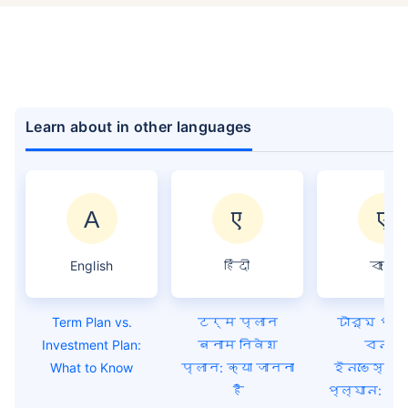
Learn about in other languages
English
हिंदी
বাংলা
Term Plan vs.
टर्म प्लान
টার্ম প্ল্
Investment Plan:
बनाम निवेश
বনাম
What to Know
प्लान: क्या जानना
ইনভেস্টম
है
প্ল্যান: কি 