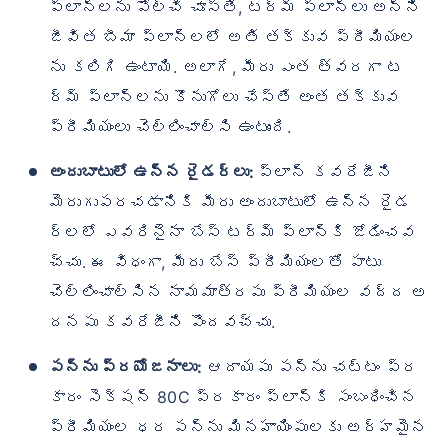
ప్లాన్‌లను పోల్చి చూస్తే, టర్మ్ ప్లాన్‌లు అన్ని
జీవిత బీమా ప్లాన్‌లలో అతి తక్కువ ప్రీమియంల
ను కలిగి ఉంటాయి. అలాగే, మీరు ఎంత త్వరగా ట
ర్మ్ ప్లాన్‌లను కొనుగోలు చేస్తే అంత తక్కువ
ప్రీమియంలు చెల్లించాల్సి ఉంటుంది.
అందుబాటులో ఉన్న రైడర్‌లు:
ప్లాన్ కవరేజీని
మెరుగుపరచడానికి మీరు అందుబాటులో ఉన్న రైడ
ర్‌లలో ఎవరినైనా బేస్ టర్మ్ ప్లాన్‌కి జోడించవ
చ్చు. ఈ విధంగా, మీరు బేస్ ప్రీమియంలతో పాటు
చెల్లించాల్సిన నామమాత్రపు ప్రీమియంల వద్ద అ
దనపు కవరేజీని పొందవచ్చు.
పన్ను ప్రయోజనాలు:
ఆదాయపు పన్ను చట్టం ప్ర
కారం సెక్షన్ 80C ప్రకారం ప్లాన్‌కి సంబంధించిన
ప్రీమియంల ధర పన్ను మినహాయింపులకు అర్హమైన