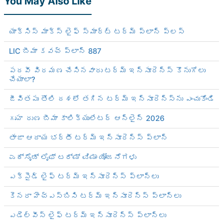
You May Also Like
యాక్సిస్ మాక్స్ లైఫ్ స్మార్ట్ టర్మ్ ప్లాన్ ప్లస్
LIC బీమా కవచ్ ప్లాన్ 887
పదవీ విరమణ చేసినవారు టర్మ్ ఇన్సూరెన్స్ కొనుగోలు
చేయాలా?
జీవితపు తొలి దశలో తగిన టర్మ్ ఇన్సూరెన్స్‌ను ఎంచుకోండి
గృహ రుణ బీమా కాలిక్యులేటర్ ఆన్‌లైన్ 2026
తాజా ఆదాయ భర్తీ టర్మ్ ఇన్సూరెన్స్ ప్లాన్
ಎಕ್ಸೈಡ್ ಲೈಫ್ ಟರ್ಮ್ ವಿಮಾ ಯೋಜನೆಗಳು
ఎక్సైడ్ లైఫ్ టర్మ్ ఇన్సూరెన్స్ ప్లాన్‌లు
కెనరా హెచ్‌ఎస్‌బిసి టర్మ్ ఇన్సూరెన్స్ ప్లాన్‌లు
ఎడెల్వీస్ లైఫ్ టర్మ్ ఇన్సూరెన్స్ ప్లాన్‌లు