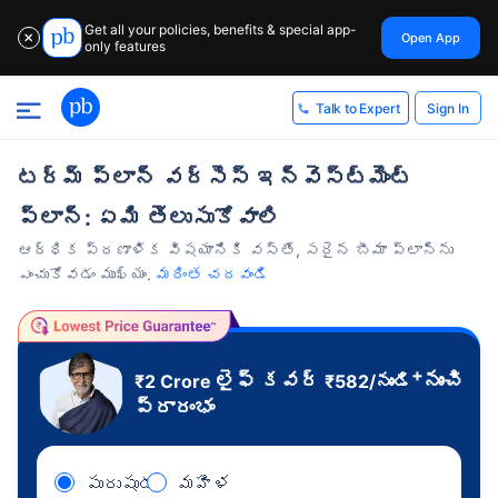
Get all your policies, benefits & special app-
Open App
✕
only features
Sign In
Talk to Expert
టర్మ్ ప్లాన్ వర్సెస్ ఇన్వెస్ట్‌మెంట్
ప్లాన్: ఏమి తెలుసుకోవాలి
ఆర్థిక ప్రణాళిక విషయానికి వస్తే, సరైన బీమా ప్లాన్‌ను
ఎంచుకోవడం ముఖ్యం.
మరింత చదవండి
+
లైఫ్ కవర్
నుంచి
₹2 Crore
₹
582
/నుండి
ప్రారంభం
పురుషుడు
మహిళ