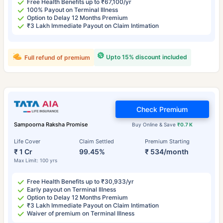
Free Health Benefits up to ₹67,100/yr
100% Payout on Terminal Illness
Option to Delay 12 Months Premium
₹3 Lakh Immediate Payout on Claim Intimation
Upto 15% discount included
Full refund of premium
Check Premium
Sampoorna Raksha Promise
Buy Online & Save
₹0.7 K
Life Cover
Claim Settled
Premium Starting
₹ 1 Cr
99.45%
₹ 534/month
Max Limit: 100 yrs
Free Health Benefits up to ₹30,933/yr
Early payout on Terminal Illness
Option to Delay 12 Months Premium
₹3 Lakh Immediate Payout on Claim Intimation
Waiver of premium on Terminal Illness