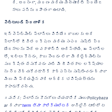
ది. అదనంగా, మరణం మరియు మెచ్యూరిటీ ప్రయోజ
నాలు పన్ను రహితంగా ఉంటాయి.
పెట్టుబడి ప్రణాళిక
ఇన్వెస్ట్‌మెంట్ ప్లాన్‌లు వినియోగదారులకు అదే
ప్లాన్‌లో జీవిత రక్షణ మరియు సంపద సృష్టి ప్ర
యోజనాలను పొందే అవకాశాన్ని అందిస్తాయి. ఈ ప్లాన్‌ల
తో, ఇల్లు కొనడం, కారు పొందడం లేదా మీ రిటైర్‌మెంట్‌ను
సురక్షితం చేసుకోవడం వంటి మీ జీవితకాల లక్ష్యాల
ను నెరవేర్చుకోవడానికి కార్పస్‌ను సృష్టించడం ద్వారా
మీరు మీ ప్రియమైనవారి ఆర్థిక భవిష్యత్తును
కాపాడుకోవచ్చు.
గమనిక: ప్లాన్‌ను కొనుగోలు చేయడానికి ముందు Policybaza
ar ద్వారా
term భీమా కాలిక్యులేటర్
ఆన్‌లైన్ టూల్‌లో ట