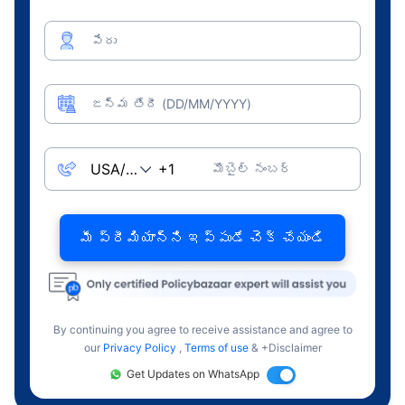
పేరు
జన్మ తేదీ (DD/MM/YYYY)
మొబైల్ నంబర్
మీ ప్రీమియాన్ని ఇప్పుడే చెక్ చేయండి
By continuing you agree to receive assistance and agree to
our
Privacy Policy
,
Terms of use
& +Disclaimer
Get Updates on WhatsApp