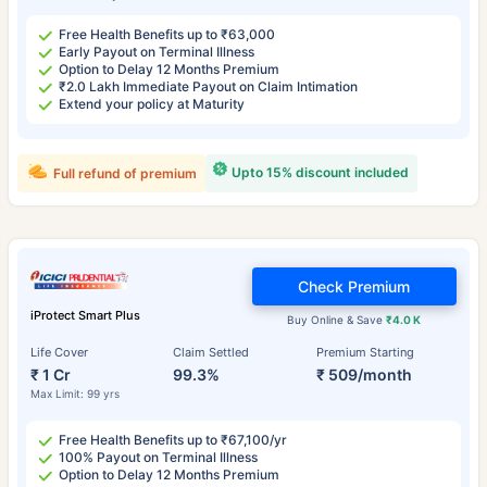
Free Health Benefits up to ₹63,000
Early Payout on Terminal Illness
Option to Delay 12 Months Premium
₹2.0 Lakh Immediate Payout on Claim Intimation
Extend your policy at Maturity
Upto 15% discount included
Full refund of premium
Check Premium
iProtect Smart Plus
Buy Online & Save
₹4.0 K
Life Cover
Claim Settled
Premium Starting
₹ 1 Cr
99.3%
₹ 509/month
Max Limit: 99 yrs
Free Health Benefits up to ₹67,100/yr
100% Payout on Terminal Illness
Option to Delay 12 Months Premium