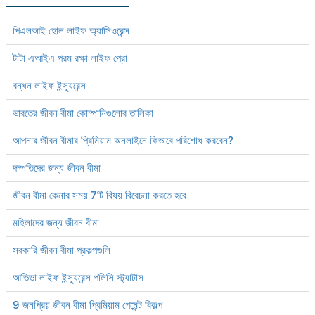
পিএলআই হোল লাইফ অ্যাসিওরেন্স
টাটা এআইএ পরম রক্ষা লাইফ প্রো
বন্ধন লাইফ ইন্স্যুরেন্স
ভারতের জীবন বীমা কোম্পানিগুলোর তালিকা
আপনার জীবন বীমার প্রিমিয়াম অনলাইনে কিভাবে পরিশোধ করবেন?
দম্পতিদের জন্য জীবন বীমা
জীবন বীমা কেনার সময় 7টি বিষয় বিবেচনা করতে হবে
মহিলাদের জন্য জীবন বীমা
সরকারি জীবন বীমা প্রকল্পগুলি
আভিভা লাইফ ইন্স্যুরেন্স পলিসি স্ট্যাটাস
9 জনপ্রিয় জীবন বীমা প্রিমিয়াম পেমেন্ট বিকল্প