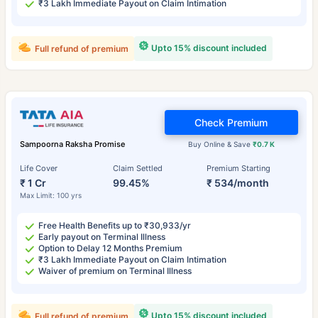
₹3 Lakh Immediate Payout on Claim Intimation
Upto 15% discount included
Full refund of premium
Check Premium
Sampoorna Raksha Promise
Buy Online & Save
₹0.7 K
Life Cover
Claim Settled
Premium Starting
₹ 1 Cr
99.45%
₹ 534/month
Max Limit: 100 yrs
Free Health Benefits up to ₹30,933/yr
Early payout on Terminal Illness
Option to Delay 12 Months Premium
₹3 Lakh Immediate Payout on Claim Intimation
Waiver of premium on Terminal Illness
Upto 15% discount included
Full refund of premium