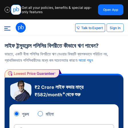
Get all your policies, benefits & special app-
Open App
✕
only features
Sign In
Talk to Expert
লাইফ ইন্স্যুরেন্স পলিসির বিপরীতে কীভাবে ঋণ পাবেন?
ভারতে, একটি বীমা পলিসির বিপরীতে ঋণ নেওয়ার বিষয়টি ব্যাপকভাবে পরিচিত নয়,
প্রাথমিকভাবে পলিসিধারীদের মধ্যে কম সচেতনতার কারণে৷
আরো পড়ুন
লাইফ কভার মাত্র
₹2 Crore
+
থেকে শুরু
₹
582
/month
পুরুষ
মহিলা