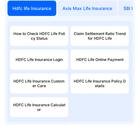
Hdfc life Insurance
Axis Max Life Insurance
SBI Life
How to Check HDFC Life Poli
Claim Settlement Ratio Trend
cy Status
for HDFC Life
HDFC Life Insurance Login
HDFC Life Online Payment
HDFC Life Insurance Custom
HDFC Life Insurance Policy D
er Care
etails
HDFC Life Insurance Calculat
or