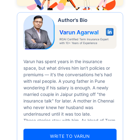
Author's Bio
Varun Agarwal
IRDAI Certified Term Insurance Expert
with 10+ Years of Experience
Varun has spent years in the insurance
space, but what drives him isn't policies or
premiums — it's the conversations he's had
with real people. A young father in Pune
wondering if his salary is enough. A newly
married couple in Jaipur putting off "the
insurance talk" for later. A mother in Chennai
who never knew her husband was
underinsured until it was too late.
These stories stay with him. As Head of Term
Insurance at Policybazaar, Varun knows the
numbers well — 52.4% of Indians are aware
WRITE TO VARUN