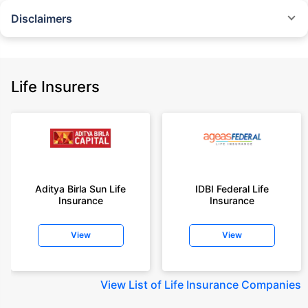
Disclaimers
˜
The insurers/plans mentioned are arranged in order of highest to lowest
Sum Assured(SA) offered by Policybazaar’s insurer partners offering term
insurance plans on our platform, as per ‘first year premium of life insurers
as at 31.03.2025 report’ published by IRDAI.
Life Insurers
Policybazaar does not endorse, rate or recommend any particular insurer
or insurance product offered by any insurer. For complete list of insurers in
India refer to the IRDAI website www.irdai.gov.in
+On the basis of your profile
+Rs. 410/month is starting price for a 1 crore term life insurance for an 18
year-old male, non-smoker, with no pre-existing diseases, cover upto 30
Aditya Birla Sun Life
IDBI Federal Life
years of age, rounded off to nearest 10
Insurance
Insurance
+Rs. 410/month (Rs.14/day) is starting price for a 1 crore term life
insurance for an 18 year-old male, non-smoker, with no pre-existing
View
View
diseases, cover upto 30 years of age rounded off to nearest 10
+Rs. 245 is starting price for a 50 lakhs term life insurance for an 18 year-
old male, non-smoker, with no pre-existing diseases, cover upto 30 years
View
List of Life Insurance Companies
of age.