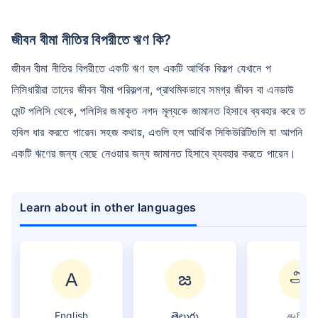
জীবন বীমা নীতির বিপরীতে ঋণ কি?
জীবন বীমা নীতির বিপরীতে একটি ঋণ হল একটি আর্থিক বিকল্প যেখানে প
লিসিধারীরা তাদের জীবন বীমা পরিকল্পনা, প্রাথমিকভাবে সমগ্র জীবন বা এনডাউ
মেন্ট পলিসি থেকে, পলিসির জমাকৃত নগদ মূল্যকে জামানত হিসাবে ব্যবহার করে ত
হবিল ধার করতে পারেন৷ সহজ কথায়, এগুলি হল আর্থিক সিকিউরিটিগুলি যা আপনি
একটি ঋণের জন্য বেছে নেওয়ার জন্য জামানত হিসাবে ব্যবহার করতে পারেন।
Learn about in other languages
English
తెలుగు
தமிழ்