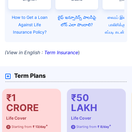
How to Get a Loan
లైఫ్ ఇన్సూరెన్స్ పాలసీపై
லைஃப் இன்சூ
Against Life
లోన్ ఎలా పొందాలి?
பாலிசிக்கு எத
Insurance Policy?
எப்படி கடன் பெ
(View in English :
Term Insurance
)
Term Plans
₹1
₹50
CRORE
LAKH
Life Cover
Life Cover
+
+
Starting from
₹ 13/day
Starting from
₹ 8/day
@
@