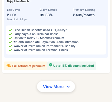
Bajaj Life eTouch II
Life Cover
Claim Settled
Premium Starting
₹ 1 Cr
99.33%
₹ 409/month
Max Limit: 85 yrs
Free Health Benefits up to ₹31,000/yr
Early payout on Terminal Illness
Option to Delay 12 Months Premium
₹2 lakh Immediate Payout on Claim Intimation
Waiver of Premium on Permanent Disability
Waiver of Premium on Terminal Illness
Upto 15% discount included
Full refund of premium
View More