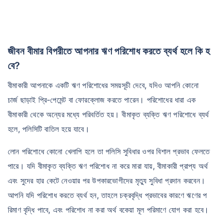
জীবন বীমার বিপরীতে আপনার ঋণ পরিশোধ করতে ব্যর্থ হলে কি হ
বে?
বয়স কীভাবে টার্ম ইন্স্যুরেন্স
বীমাকারী আপনাকে একটি ঋণ পরিশোধের সময়সূচী দেবে, যদিও আপনি কোনো
প্রিমিয়ামকে প্রভাবিত করে
চার্জ ছাড়াই প্রি-পেমেন্ট বা ফোরক্লোজ করতে পারেন। পরিশোধের ধারা এক
বীমাকারী থেকে অন্যের মধ্যে পরিবর্তিত হয়। বীমাকৃত ব্যক্তি ঋণ পরিশোধে ব্যর্থ
২৪ বছর
৩৪ বছর
হলে, পলিসিটি বাতিল হয়ে যাবে।
লোন পরিশোধে কোনো খেলাপি হলে তা পলিসি সুবিধার ওপর বিশাল প্রভাব ফেলতে
পারে। যদি বীমাকৃত ব্যক্তি ঋণ পরিশোধ না করে মারা যায়, বীমাকারী প্রাপ্য অর্থ
₹ ৪৩৪/মাস
*
₹ ৬৩০/মাস
*
এবং সুদের হার কেটে নেওয়ার পর উপকারভোগীদের মৃত্যু সুবিধা প্রদান করবেন।
আপনি যদি পরিশোধ করতে ব্যর্থ হন, তাহলে চক্রবৃদ্ধি প্রভাবের কারণে ঋণের প
৪৪ বছর
রিমাণ বৃদ্ধি পাবে, এবং পরিশোধ না করা অর্থ বকেয়া মূল পরিমাণে যোগ করা হবে।