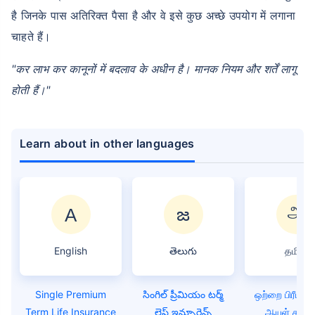
है जिनके पास अतिरिक्त पैसा है और वे इसे कुछ अच्छे उपयोग में लगाना
चाहते हैं।
"कर लाभ कर कानूनों में बदलाव के अधीन है। मानक नियम और शर्तें लागू
होती हैं।"
Learn about in other languages
English
తెలుగు
தமிழ்
Single Premium
సింగిల్ ప్రీమియం టర్మ్
ஒற்றை பிரீமிய
Term Life Insurance
లైఫ్ ఇన్సూరెన్స్
ஆயுள் காப்பீட