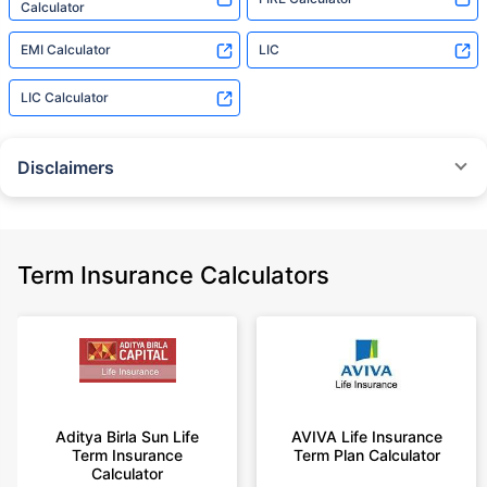
Calculator
EMI Calculator
LIC
LIC Calculator
Disclaimers
˜
The insurers/plans mentioned are arranged in order of highest to lowest
Sum Assured(SA) offered by Policybazaar’s insurer partners offering term
insurance plans on our platform, as per ‘first year premium of life insurers
as at 31.03.2025 report’ published by IRDAI.
Term Insurance Calculators
Policybazaar does not endorse, rate or recommend any particular insurer
or insurance product offered by any insurer. For complete list of insurers in
India refer to the IRDAI website www.irdai.gov.in
+On the basis of your profile
+Rs. 410/month is starting price for a 1 crore term life insurance for an 18
year-old male, non-smoker, with no pre-existing diseases, cover upto 30
Aditya Birla Sun Life
AVIVA Life Insurance
years of age, rounded off to nearest 10
Term Insurance
Term Plan Calculator
Calculator
+Rs. 410/month (Rs.14/day) is starting price for a 1 crore term life