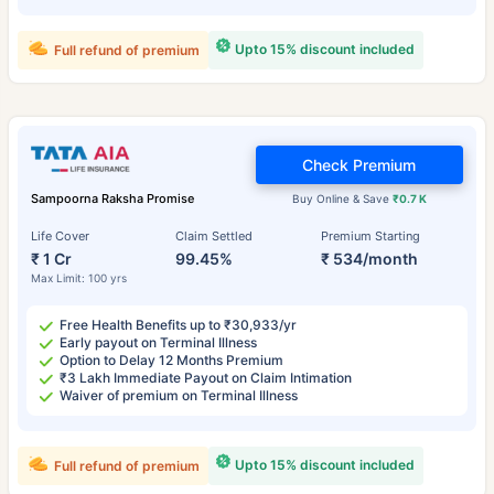
Upto 15% discount included
Full refund of premium
Check Premium
Sampoorna Raksha Promise
Buy Online & Save
₹0.7 K
Life Cover
Claim Settled
Premium Starting
₹ 1 Cr
99.45%
₹ 534/month
Max Limit: 100 yrs
Free Health Benefits up to ₹30,933/yr
Early payout on Terminal Illness
Option to Delay 12 Months Premium
₹3 Lakh Immediate Payout on Claim Intimation
Waiver of premium on Terminal Illness
Upto 15% discount included
Full refund of premium