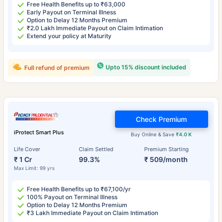
Free Health Benefits up to ₹63,000
Early Payout on Terminal Illness
Option to Delay 12 Months Premium
₹2.0 Lakh Immediate Payout on Claim Intimation
Extend your policy at Maturity
Upto 15% discount included
Full refund of premium
Check Premium
iProtect Smart Plus
Buy Online & Save
₹4.0 K
Life Cover
Claim Settled
Premium Starting
₹ 1 Cr
99.3%
₹ 509/month
Max Limit: 99 yrs
Free Health Benefits up to ₹67,100/yr
100% Payout on Terminal Illness
Option to Delay 12 Months Premium
₹3 Lakh Immediate Payout on Claim Intimation