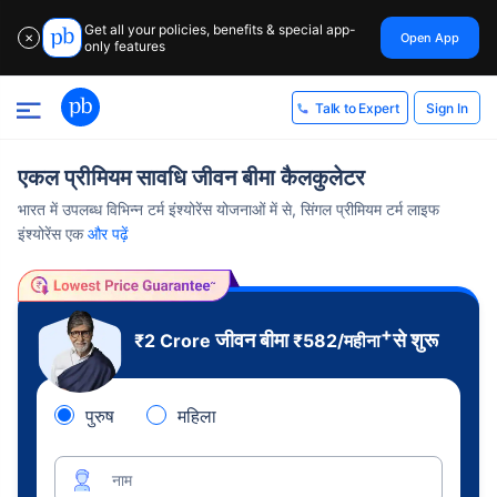
Get all your policies, benefits & special app-
Open App
✕
only features
Sign In
Talk to Expert
एकल प्रीमियम सावधि जीवन बीमा कैलकुलेटर
भारत में उपलब्ध विभिन्न टर्म इंश्योरेंस योजनाओं में से, सिंगल प्रीमियम टर्म लाइफ
इंश्योरेंस एक
और पढ़ें
+
जीवन बीमा
से शुरू
₹2 Crore
₹
582
/महीना
पुरुष
महिला
नाम