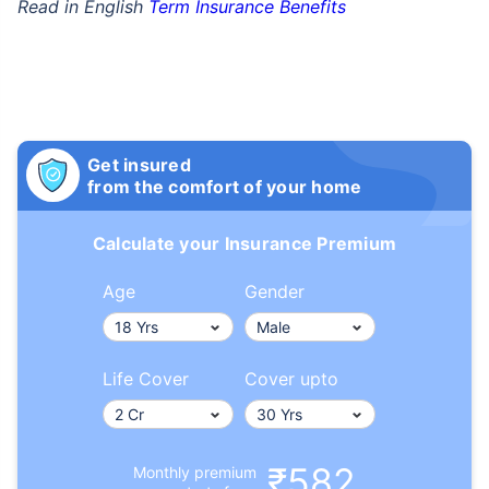
Read in English
Term Insurance Benefits
Get insured
from the comfort of your home
Calculate your Insurance Premium
Age
Gender
Life Cover
Cover upto
₹582
Monthly premium