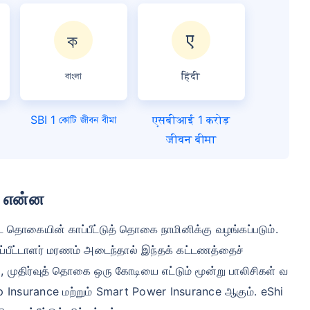
বাংলা
हिंदी
SBI 1 কোটি জীবন বীমা
एसबीआई 1 करोड़
जीवन बीमा
ல் என்ன
்பட்ட தொகையின் காப்பீட்டுத் தொகை நாமினிக்கு வழங்கப்படும்.
ாப்பீட்டாளர் மரணம் அடைந்தால் இந்தக் கட்டணத்தைச்
ல், முதிர்வுத் தொகை ஒரு கோடியை எட்டும் மூன்று பாலிசிகள் வ
p Insurance மற்றும் Smart Power Insurance ஆகும். eShi