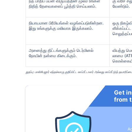
ந்த பாதிப் பயன் விருப்பத்தின் மூலம் உங்கள்
கு வரிச் 
நிதித் தேவைகளைப் பூர்த்தி செய்யலாம்.
வேண்டும்.
நியாயமான பிரீமியங்கள் வழங்கப்படுகின்றன.
ஒரு நிகழ்வி
இது உங்களுக்கு மலிவாக இருக்கலாம்.
ளிக்கப்பட
செலுத்தப்பட
அனைத்து திட்டங்களுக்கும் டெர்மினல்
விபத்து ம
நோயின் நன்மை கிடைக்கும்.
லாமை (ATP
கொள்கையின
வயது டேர்ம
துறப்பு: பாலிசிபஜார் எந்தவொரு குறிப்பிட்ட காப்பீட்டாளர் அல்லது காப்பீட்டுத் தய
Get i
24
from 
A