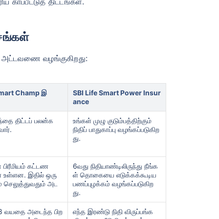
காப்பீட்டுத் திட்டங்கள்.
சங்கள்
ம் அட்டவணை வழங்குகிறது:
 Smart Champ இ
SBI Life Smart Power Insur
ance
ந்தை திட்டப் பலன்க
உங்கள் முழு குடும்பத்திற்கும்
ார்.
நிதிப் பாதுகாப்பு வழங்கப்படுகிற
து.
பிரீமியம் கட்டண
6வது நிதியாண்டிலிருந்து நீங்க
ள் உள்ளன. இதில் ஒரு
ள் தொகையை எடுக்கக்கூடிய
 செலுத்துவதும் அட
பணப்புழக்கம் வழங்கப்படுகிற
து.
18 வயதை அடைந்த பிற
எந்த இரண்டு நிதி விருப்பங்க