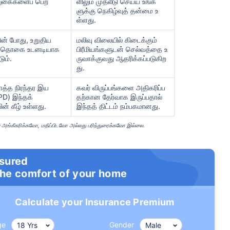
சலுகைகளைப் பெற
ளிலும் முதலீடு செய்ய உங்க
ளுக்கு நெகிழ்வுத் தன்மை உ
ள்ளது.
ன் போது, ​​உறுதிய
மலிவு விலையில் கிடைக்கும்
்ட தொகை உடனடியாக
பிரீமியங்களுடன் செல்வத்தை உ
ும்.
ருவாக்குவது ஆதரிக்கப்படுகிற
து.
ொத்த நிரந்தர இய
கவர் விருப்பங்களை அதிகரிப்ப
D) இந்தக்
தற்கான தேர்வாக இருப்பதால்
் கீழ் உள்ளது.
இந்தத் திட்டம் நம்பகமானது.
் இன்சூரன்ஸ் பிரீமியங்களை எவ்வாற
ாரிப்பை அங்கீகரிக்கவோ, மதிப்பிடவோ அல்லது பரிந்துரைக்கவோ இல்லை.
nsured
 வயது
34 வயது
44 வ
the comfort of your home
Calculate your Insurance Premium
ge
Gender