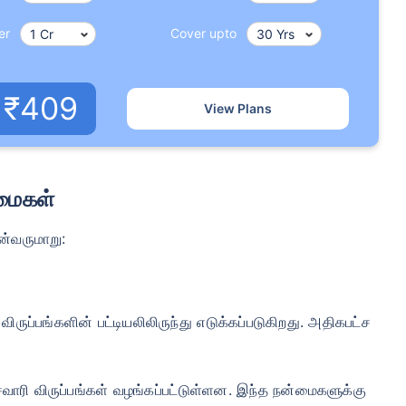
/மாதம்
*
₹ 630/மாதம்
*
₹ 1,376/
er
Cover upto
உங்கள் குடும்பத்தின் பாதுகாப்பு ஒரே ஒரு படி தூரத்தில் உள்ளது
₹409
View Plans
View Plans
ப் இன்சூரன்ஸுக்கான தொடக்க விலை — புகைபிடிக்காத, முன்பே இருக்கும் நோய்கள் இல்லாத நபருக்கு, 36 வயது வரை 
ிலை — புகைபிடிக்காத, முன்பே இருக்கும் நோய்கள் இல்லாத நபருக்கு, 46 வயது வரை கவரேஜ். *₹1,376/மாதம் என்பத
டிக்காத, முன்பே இருக்கும் நோய்கள் இல்லாத நபருக்கு, 56 வயது வரை கவரேஜ்.
்மைகள்
ன்வருமாறு:
ுப்பங்களின் பட்டியலிலிருந்து எடுக்கப்படுகிறது. அதிகபட்ச
வாரி விருப்பங்கள் வழங்கப்பட்டுள்ளன. இந்த நன்மைகளுக்கு