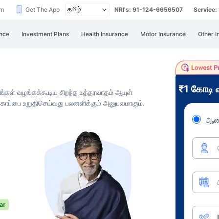
im
Get The App
NRI's: 91-124-6656507
Service
nce
Investment Plans
Health Insurance
Motor Insurance
Other I
₹1 கோடி
நீங்கள் வழங்கக்கூடிய சிறந்த உத்தரவாதம் ஆயுள்
 பாதுகாப்பை உறுதிசெய்வது பலனளிக்கும் அனுபவமாகும்.
ஆண