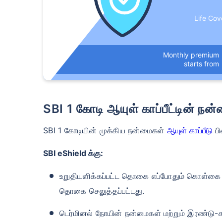
₹ 434
Life Cov
Monthly premium
starts from
*₹434/மாதம் என்பது 1 கோடி டேர்ம் லைஃ
டேர்ம் லைஃப் இன்சூரன்ஸுக்கான தொடக்க வ
இன்சூரன்ஸுக்கான தொடக்க விலை — புகைபி
SBI 1 கோடி ஆயுள் காப்பீட்டின் நன
SBI 1 கோடியின் முக்கிய நன்மைகள்
ஆயுள் காப்பீடு
பி
SBI eShield க்கு
:
உறுதியளிக்கப்பட்ட தொகை எப்போதும் கொள்கை விர
தொகை செலுத்தப்பட்டது.
டெர்மினல் நோயின் நன்மைகள் மற்றும் இரண்டு-ச