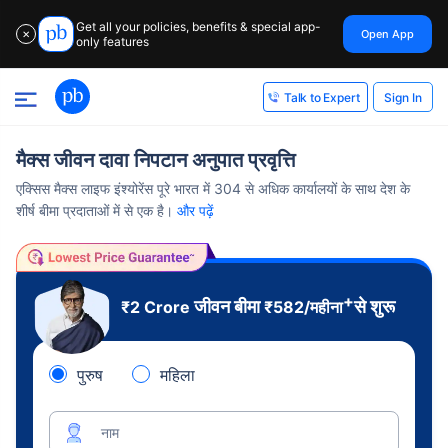
Get all your policies, benefits & special app-
Open App
✕
only features
Sign In
Talk to Expert
मैक्स जीवन दावा निपटान अनुपात प्रवृत्ति
एक्सिस मैक्स लाइफ इंश्योरेंस पूरे भारत में 304 से अधिक कार्यालयों के साथ देश के
शीर्ष बीमा प्रदाताओं में से एक है।
और पढ़ें
+
जीवन बीमा
से शुरू
₹2 Crore
₹
582
/महीना
पुरुष
महिला
नाम