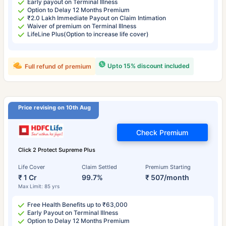
Early payout on Terminal Illness
Option to Delay 12 Months Premium
₹2.0 Lakh Immediate Payout on Claim Intimation
Waiver of premium on Terminal Illness
LifeLine Plus(Option to increase life cover)
Upto 15% discount included
Full refund of premium
Price revising on 10th Aug
Check Premium
Click 2 Protect Supreme Plus
Life Cover
Claim Settled
Premium Starting
₹ 1 Cr
99.7%
₹ 507/month
Max Limit: 85 yrs
Free Health Benefits up to ₹63,000
Early Payout on Terminal Illness
Option to Delay 12 Months Premium