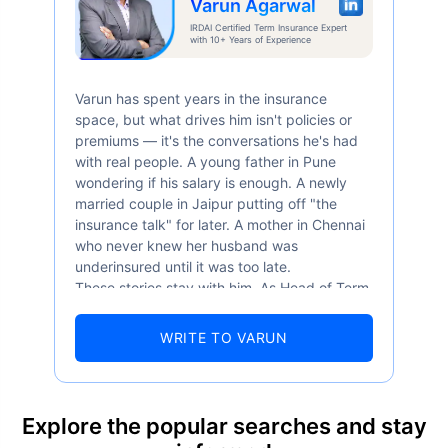
Varun Agarwal
IRDAI Certified Term Insurance Expert
with 10+ Years of Experience
Varun has spent years in the insurance
space, but what drives him isn't policies or
premiums — it's the conversations he's had
with real people. A young father in Pune
wondering if his salary is enough. A newly
married couple in Jaipur putting off "the
insurance talk" for later. A mother in Chennai
who never knew her husband was
underinsured until it was too late.
These stories stay with him. As Head of Term
Insurance at Policybazaar, Varun knows the
numbers well — 52.4% of Indians are aware
WRITE TO VARUN
of term insurance, yet only 9.6% own it. And
87% of families don't realise they're leaving
their loved ones with far less protection than
they actually need. But behind every
Explore the popular searches and stay
statistic, he sees a family that just needed