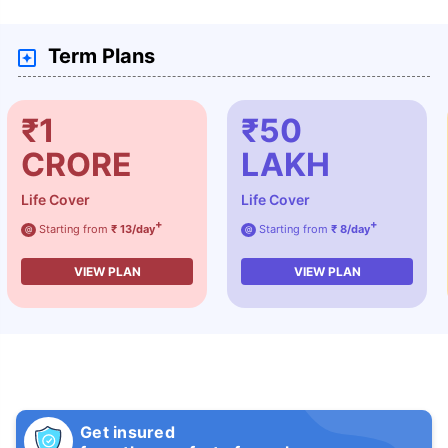
Term Plans
₹1
₹50
CRORE
LAKH
Life Cover
Life Cover
+
+
Starting from
₹ 13/day
Starting from
₹ 8/day
@
@
VIEW PLAN
VIEW PLAN
Get insured