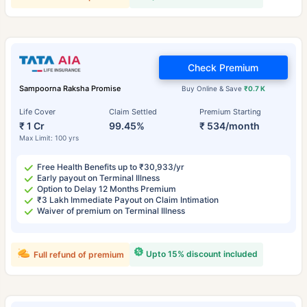
Check Premium
Sampoorna Raksha Promise
Buy Online & Save
₹0.7 K
Life Cover
Claim Settled
Premium Starting
₹ 1 Cr
99.45%
₹ 534/month
Max Limit: 100 yrs
Free Health Benefits up to ₹30,933/yr
Early payout on Terminal Illness
Option to Delay 12 Months Premium
₹3 Lakh Immediate Payout on Claim Intimation
Waiver of premium on Terminal Illness
Upto 15% discount included
Full refund of premium