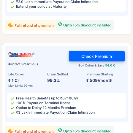
₹2.0 Lakh Immediate Payout on Claim Intimation
Extend your policy at Maturity
Upto 15% discount included
Full refund of premium
Check Premium
iProtect Smart Plus
Buy Online & Save
₹4.0 K
Life Cover
Claim Settled
Premium Starting
₹ 1 Cr
99.3%
₹ 509/month
Max Limit: 99 yrs
Free Health Benefits up to ₹67,100/yr
100% Payout on Terminal Illness
Option to Delay 12 Months Premium
₹3 Lakh Immediate Payout on Claim Intimation
Upto 15% discount included
Full refund of premium