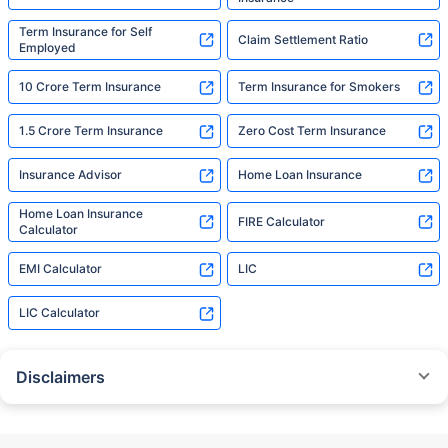
Term Insurance for Self
Claim Settlement Ratio
Employed
10 Crore Term Insurance
Term Insurance for Smokers
1.5 Crore Term Insurance
Zero Cost Term Insurance
Insurance Advisor
Home Loan Insurance
Home Loan Insurance
FIRE Calculator
Calculator
EMI Calculator
LIC
LIC Calculator
Disclaimers
˜
The insurers/plans mentioned are arranged in order of highest to lowest
Sum Assured(SA) offered by Policybazaar’s insurer partners offering term
insurance plans on our platform, as per ‘first year premium of life insurers