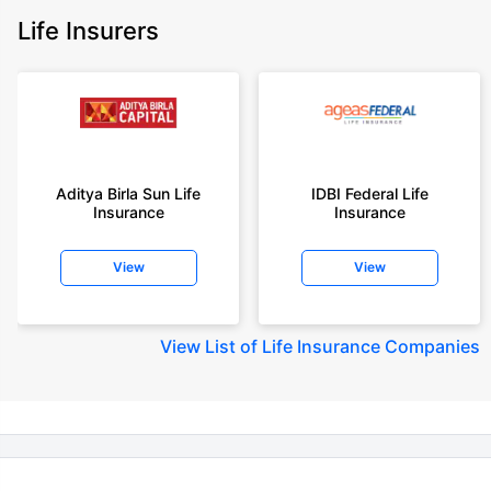
as at 31.03.2025 report’ published by IRDAI.
Life Insurers
Policybazaar does not endorse, rate or recommend any particular insurer
or insurance product offered by any insurer. For complete list of insurers in
India refer to the IRDAI website www.irdai.gov.in
+On the basis of your profile
+Rs. 410/month is starting price for a 1 crore term life insurance for an 18
year-old male, non-smoker, with no pre-existing diseases, cover upto 30
Aditya Birla Sun Life
IDBI Federal Life
years of age, rounded off to nearest 10
Insurance
Insurance
+Rs. 410/month (Rs.14/day) is starting price for a 1 crore term life
insurance for an 18 year-old male, non-smoker, with no pre-existing
View
View
diseases, cover upto 30 years of age rounded off to nearest 10
+Rs. 245 is starting price for a 50 lakhs term life insurance for an 18 year-
old male, non-smoker, with no pre-existing diseases, cover upto 30 years
View
List of Life Insurance Companies
of age.
+Rs. 8/day is starting price for a 50 lakhs term life insurance for an 18
year-old male, non-smoker, with no pre-existing diseases, cover upto 30
years of age, rounded off to nearest 10
+Rs. 15/day is starting price for a 75 lakhs term life insurance for an 18
year-old male, non-smoker, with no pre-existing diseases, cover upto 30