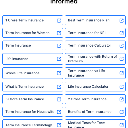
informed
someone to sit with them, explain it simply,
and help them take that one step. That's
exactly what Policybazaar's term insurance is
built to do. In his words, "Most people aren't
1 Crore Term Insurance
Best Term Insurance Plan
avoiding protection — they're just waiting for
someone to make it easy. That's what we're
Term Insurance for Women
Term Insurance for NRI
here for."
Term Insurance
Term Insurance Calculator
Term Insurance with Return of
Life Insurance
Premium
Term Insurance vs Life
Whole Life Insurance
Insurance
What is Term Insurance
Life Insurance Calculator
5 Crore Term Insurance
2 Crore Term Insurance
Term Insurance for Housewife
Benefits of Term Insurance
Medical Tests for Term
Term Insurance Terminology
Insurance