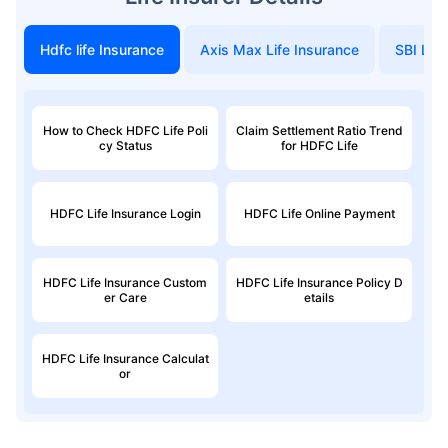
Hdfc life Insurance
Axis Max Life Insurance
SBI Life
How to Check HDFC Life Poli
Claim Settlement Ratio Trend
cy Status
for HDFC Life
HDFC Life Insurance Login
HDFC Life Online Payment
HDFC Life Insurance Custom
HDFC Life Insurance Policy D
er Care
etails
HDFC Life Insurance Calculat
or