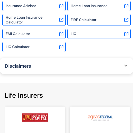
Insurance Advisor
Home Loan Insurance
Home Loan Insurance
FIRE Calculator
Calculator
EMI Calculator
LIC
LIC Calculator
Disclaimers
˜
The insurers/plans mentioned are arranged in order of highest to lowest
Sum Assured(SA) offered by Policybazaar’s insurer partners offering term
insurance plans on our platform, as per ‘first year premium of life insurers
as at 31.03.2025 report’ published by IRDAI.
Life Insurers
Policybazaar does not endorse, rate or recommend any particular insurer
or insurance product offered by any insurer. For complete list of insurers in
India refer to the IRDAI website www.irdai.gov.in
+On the basis of your profile
+Rs. 410/month is starting price for a 1 crore term life insurance for an 18