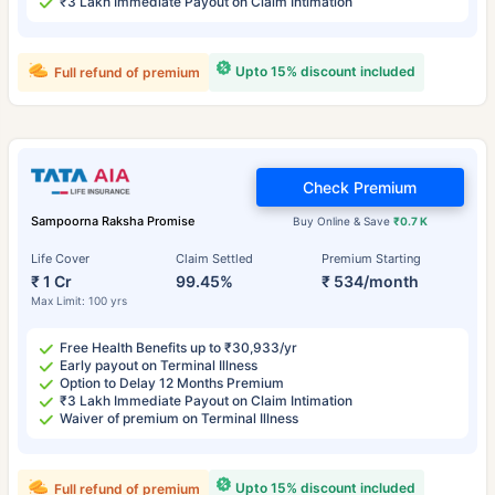
₹3 Lakh Immediate Payout on Claim Intimation
Upto 15% discount included
Full refund of premium
Check Premium
Sampoorna Raksha Promise
Buy Online & Save
₹0.7 K
Life Cover
Claim Settled
Premium Starting
₹ 1 Cr
99.45%
₹ 534/month
Max Limit: 100 yrs
Free Health Benefits up to ₹30,933/yr
Early payout on Terminal Illness
Option to Delay 12 Months Premium
₹3 Lakh Immediate Payout on Claim Intimation
Waiver of premium on Terminal Illness
Upto 15% discount included
Full refund of premium