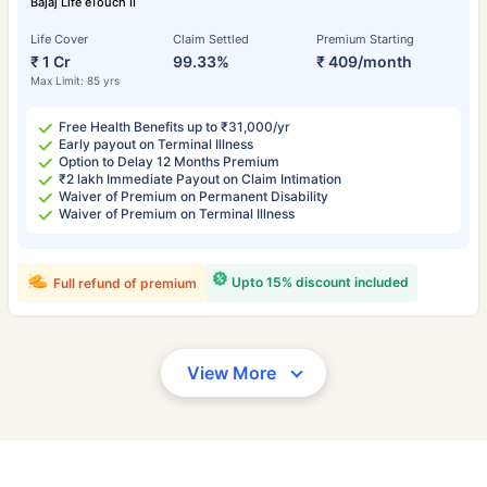
Bajaj Life eTouch II
Life Cover
Claim Settled
Premium Starting
₹ 1 Cr
99.33%
₹ 409/month
Max Limit: 85 yrs
Free Health Benefits up to ₹31,000/yr
Early payout on Terminal Illness
Option to Delay 12 Months Premium
₹2 lakh Immediate Payout on Claim Intimation
Waiver of Premium on Permanent Disability
Waiver of Premium on Terminal Illness
Upto 15% discount included
Full refund of premium
View More