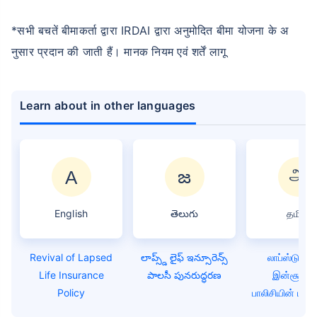
*सभी बचतें बीमाकर्ता द्वारा IRDAI द्वारा अनुमोदित बीमा योजना के अ
नुसार प्रदान की जाती हैं। मानक नियम एवं शर्तें लागू
Learn about in other languages
English
తెలుగు
தமிழ்
Revival of Lapsed
లాప్స్డ్ లైఫ్ ఇన్సూరెన్స్
லாப்ஸ்டு லை
Life Insurance
పాలసీ పునరుద్ధరణ
இன்சூரன்
Policy
பாலிசியின் மறும