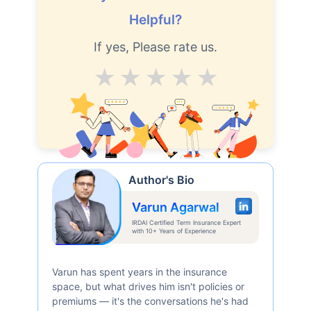
Helpful?
If yes, Please rate us.
Average
Good
V.Good
Excellent
Superb
Author's Bio
Varun Agarwal
IRDAI Certified Term Insurance Expert
with 10+ Years of Experience
Varun has spent years in the insurance
space, but what drives him isn't policies or
premiums — it's the conversations he's had