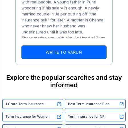
with real people. A young father in Pune
wondering if his salary is enough. A newly
married couple in Jaipur putting off "the
insurance talk" for later. A mother in Chennai
who never knew her husband was
underinsured until it was too late.
These stories stay with him. As Head of Term
Insurance at Policybazaar, Varun knows the
numbers well — 52.4% of Indians are aware
WRITE TO VARUN
of term insurance, yet only 9.6% own it. And
87% of families don't realise they're leaving
their loved ones with far less protection than
they actually need. But behind every
Explore the popular searches and stay
statistic, he sees a family that just needed
informed
someone to sit with them, explain it simply,
and help them take that one step. That's
exactly what Policybazaar's term insurance is
built to do. In his words, "Most people aren't
1 Crore Term Insurance
Best Term Insurance Plan
avoiding protection — they're just waiting for
someone to make it easy. That's what we're
Term Insurance for Women
Term Insurance for NRI
here for."