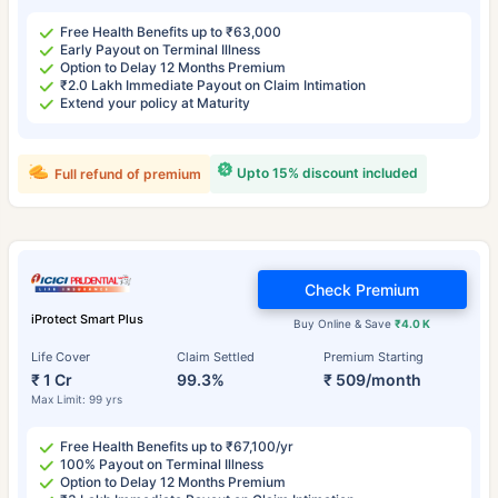
Free Health Benefits up to ₹63,000
Early Payout on Terminal Illness
Option to Delay 12 Months Premium
₹2.0 Lakh Immediate Payout on Claim Intimation
Extend your policy at Maturity
Upto 15% discount included
Full refund of premium
Check Premium
iProtect Smart Plus
Buy Online & Save
₹4.0 K
Life Cover
Claim Settled
Premium Starting
₹ 1 Cr
99.3%
₹ 509/month
Max Limit: 99 yrs
Free Health Benefits up to ₹67,100/yr
100% Payout on Terminal Illness
Option to Delay 12 Months Premium