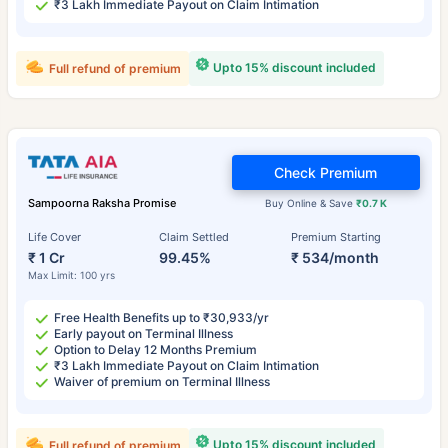
₹3 Lakh Immediate Payout on Claim Intimation
Upto 15% discount included
Full refund of premium
Check Premium
Sampoorna Raksha Promise
Buy Online & Save
₹0.7 K
Life Cover
Claim Settled
Premium Starting
₹ 1 Cr
99.45%
₹ 534/month
Max Limit: 100 yrs
Free Health Benefits up to ₹30,933/yr
Early payout on Terminal Illness
Option to Delay 12 Months Premium
₹3 Lakh Immediate Payout on Claim Intimation
Waiver of premium on Terminal Illness
Upto 15% discount included
Full refund of premium