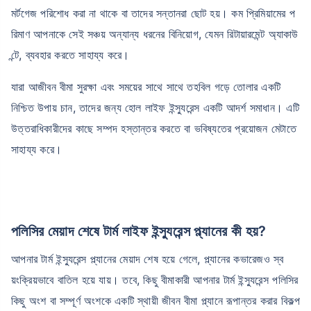
মর্টগেজ পরিশোধ করা না থাকে বা তাদের সন্তানরা ছোট হয়। কম প্রিমিয়ামের প
রিমাণ আপনাকে সেই সঞ্চয় অন্যান্য ধরনের বিনিয়োগ, যেমন রিটায়ারমেন্ট অ্যাকাউ
ন্টে, ব্যবহার করতে সাহায্য করে।
যারা আজীবন বীমা সুরক্ষা এবং সময়ের সাথে সাথে তহবিল গড়ে তোলার একটি
নিশ্চিত উপায় চান, তাদের জন্য হোল লাইফ ইন্স্যুরেন্স একটি আদর্শ সমাধান। এটি
উত্তরাধিকারীদের কাছে সম্পদ হস্তান্তর করতে বা ভবিষ্যতের প্রয়োজন মেটাতে
সাহায্য করে।
পলিসির মেয়াদ শেষে টার্ম লাইফ ইন্স্যুরেন্স প্ল্যানের কী হয়?
আপনার টার্ম ইন্স্যুরেন্স প্ল্যানের মেয়াদ শেষ হয়ে গেলে, প্ল্যানের কভারেজও স্ব
য়ংক্রিয়ভাবে বাতিল হয়ে যায়। তবে, কিছু বীমাকারী আপনার টার্ম ইন্স্যুরেন্স পলিসির
কিছু অংশ বা সম্পূর্ণ অংশকে একটি স্থায়ী জীবন বীমা প্ল্যানে রূপান্তর করার বিকল্প