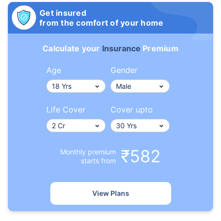
Get insured
from the comfort of your home
Calculate your
Insurance
Premium
Age
Gender
Life Cover
Cover upto
₹582
Monthly premium
starts from
View Plans