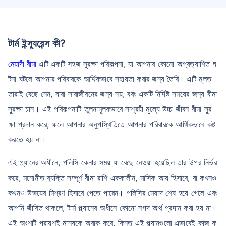
টার্ম ইন্স্যুরেন্স কী?
মেয়াদী বীমা
এটি একটি সহজ সুরক্ষা পরিকল্পনা, যা আপনার কোনো অপ্রত্যাশিত ঘ
টনা ঘটলে আপনার পরিবারকে আর্থিকভাবে সহায়তা করার জন্য তৈরি। এটি মূলত
তারাই বেছে নেন, যারা সারাজীবনের জন্য নয়, বরং একটি নির্দিষ্ট সময়ের জন্য বীমা
সুরক্ষা চান। এই পরিকল্পনাটি তুলনামূলকভাবে সাশ্রয়ী মূল্যে উচ্চ জীবন বীমা সুর
ক্ষা প্রদান করে, ফলে আপনার অনুপস্থিতিতে আপনার পরিবারকে আর্থিকভাবে কষ্ট
করতে হয় না।
এই প্ল্যানের অধীনে, পলিসি কেনার সময় যা বেছে নেওয়া হয়েছিল তার উপর নির্ভর
করে, মনোনীত ব্যক্তি সম্পূর্ণ বীমা রাশি এককালীন, মাসিক আয় হিসাবে, বা কখনও
কখনও উভয়ের মিশ্রণ হিসাবে পেতে পারেন। পলিসির মেয়াদ শেষ হয়ে গেলে এবং
আপনি জীবিত থাকলে, টার্ম প্ল্যানের অধীনে কোনো নগদ অর্থ প্রদান করা হয় না।
এই অংশটি প্রায়শই মানুষকে অবাক করে, কিন্তু এই প্ল্যানগুলো এভাবেই কাজ ক