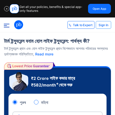
Get all your policies, benefits & special app-
Open App
✕
only features
Sign In
Talk to Expert
টার্ম ইন্স্যুরেন্স বনাম হোল লাইফ ইন্স্যুরেন্স: পার্থক্য কী?
টার্ম ইন্স্যুরেন্স প্ল্যান এবং হোল লাইফ ইন্স্যুরেন্স প্ল্যান বিশেষভাবে আপনার পরিবারের সদস্যদের
দুর্ভাগ্যজনক পরিস্থিতিতে,
Read more
লাইফ কভার মাত্র
₹2 Crore
+
থেকে শুরু
₹
582
/month
পুরুষ
মহিলা