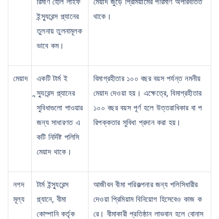
রিমাণ হোল লাইফ
মেয়াদ জুড়ে প্রিমিয়ামের পরিমাণ অপরিবর্তিত
ইন্স্যুরেন্স প্ল্যানের
থাকে।
তুলনায় তুলনামূলক
ভাবে কম।
বয়স কীভাবে টার্ম ইন্স্যুরেন্স
মেয়াদ
একটি টার্ম ই
বিমাগ্রহীতার ১০০ বছর বয়স পর্যন্ত নমনীয়
প্রিমিয়ামকে প্রভাবিত করে
ন্স্যুরেন্স প্ল্যানের
মেয়াদ দেওয়া হয়। এক্ষেত্রে, বিমাগ্রহীতার
সুবিধাগুলো পাওয়ার
১০০ বছর বয়স পূর্ণ হলে উত্তরাধিকার বা প
২৪ বছর
৩৪ বছর
জন্য সাধারণত এ
রিপক্কতার সুবিধা প্রদান করা হয়।
কটি নির্দিষ্ট পলিসি
মেয়াদ থাকে।
₹ ৪৩৪/মাস
*
₹ ৬৩০/মাস
*
নগদ
টার্ম ইন্স্যুরেন্স
আজীবন বীমা পরিকল্পনার জন্য পলিসিধারীর
৪৪ বছর
মূল্য
প্ল্যানে, বীমা
দেওয়া প্রিমিয়াম বিনিয়োগ হিসেবেও কাজ ক
কোম্পানি কর্তৃক
রে। বীমাকারী প্রতিষ্ঠান লাভবান হলে বোনাস