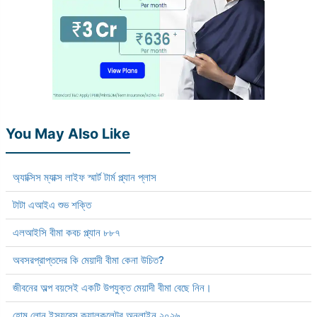
You May Also Like
অ্যাক্সিস ম্যাক্স লাইফ স্মার্ট টার্ম প্ল্যান প্লাস
টাটা এআইএ শুভ শক্তি
এলআইসি বীমা কবচ প্ল্যান ৮৮৭
অবসরপ্রাপ্তদের কি মেয়াদী বীমা কেনা উচিত?
জীবনের অল্প বয়সেই একটি উপযুক্ত মেয়াদী বীমা বেছে নিন।
হোম লোন ইন্স্যুরেন্স ক্যালকুলেটর অনলাইন ২০২৬