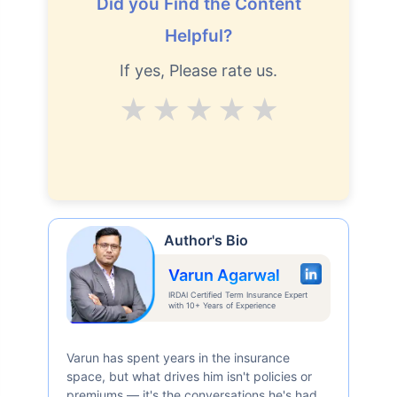
Did you Find the Content
Helpful?
If yes, Please rate us.
Average
Good
V.Good
Excellent
Superb
Author's Bio
Varun Agarwal
IRDAI Certified Term Insurance Expert
with 10+ Years of Experience
Varun has spent years in the insurance
space, but what drives him isn't policies or
premiums — it's the conversations he's had