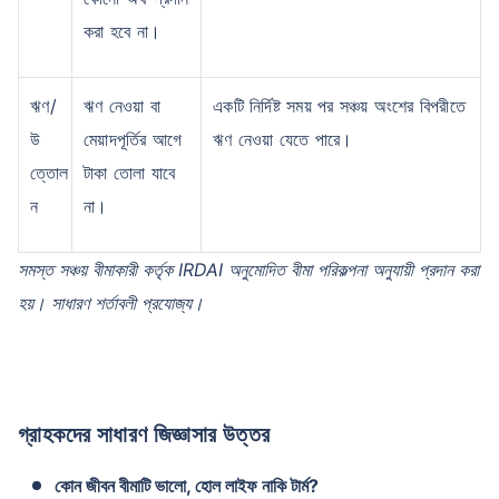
করা হবে না।
ঋণ/
ঋণ নেওয়া বা
একটি নির্দিষ্ট সময় পর সঞ্চয় অংশের বিপরীতে
উ
মেয়াদপূর্তির আগে
ঋণ নেওয়া যেতে পারে।
ত্তোল
টাকা তোলা যাবে
ন
না।
সমস্ত সঞ্চয় বীমাকারী কর্তৃক IRDAI অনুমোদিত বীমা পরিকল্পনা অনুযায়ী প্রদান করা
হয়। সাধারণ শর্তাবলী প্রযোজ্য।
গ্রাহকদের সাধারণ জিজ্ঞাসার উত্তর
কোন জীবন বীমাটি ভালো, হোল লাইফ নাকি টার্ম?