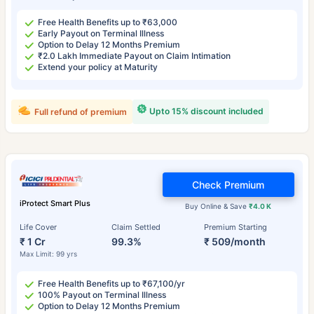
Free Health Benefits up to ₹63,000
Early Payout on Terminal Illness
Option to Delay 12 Months Premium
₹2.0 Lakh Immediate Payout on Claim Intimation
Extend your policy at Maturity
Upto 15% discount included
Full refund of premium
Check Premium
iProtect Smart Plus
Buy Online & Save
₹4.0 K
Life Cover
Claim Settled
Premium Starting
₹ 1 Cr
99.3%
₹ 509/month
Max Limit: 99 yrs
Free Health Benefits up to ₹67,100/yr
100% Payout on Terminal Illness
Option to Delay 12 Months Premium