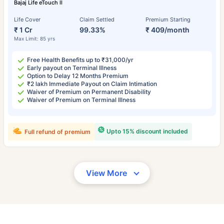
Bajaj Life eTouch II
Life Cover
Claim Settled
Premium Starting
₹ 1 Cr
99.33%
₹ 409/month
Max Limit: 85 yrs
Free Health Benefits up to ₹31,000/yr
Early payout on Terminal Illness
Option to Delay 12 Months Premium
₹2 lakh Immediate Payout on Claim Intimation
Waiver of Premium on Permanent Disability
Waiver of Premium on Terminal Illness
Upto 15% discount included
Full refund of premium
View More