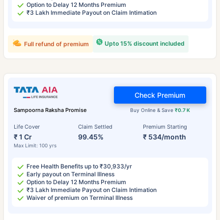
Option to Delay 12 Months Premium
₹3 Lakh Immediate Payout on Claim Intimation
Upto 15% discount included
Full refund of premium
Check Premium
Sampoorna Raksha Promise
Buy Online & Save
₹0.7 K
Life Cover
Claim Settled
Premium Starting
₹ 1 Cr
99.45%
₹ 534/month
Max Limit: 100 yrs
Free Health Benefits up to ₹30,933/yr
Early payout on Terminal Illness
Option to Delay 12 Months Premium
₹3 Lakh Immediate Payout on Claim Intimation
Waiver of premium on Terminal Illness