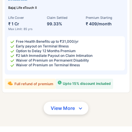
Bajaj Life eTouch II
Life Cover
Claim Settled
Premium Starting
₹ 1 Cr
99.33%
₹ 409/month
Max Limit: 85 yrs
Free Health Benefits up to ₹31,000/yr
Early payout on Terminal Illness
Option to Delay 12 Months Premium
₹2 lakh Immediate Payout on Claim Intimation
Waiver of Premium on Permanent Disability
Waiver of Premium on Terminal Illness
Upto 15% discount included
Full refund of premium
View More