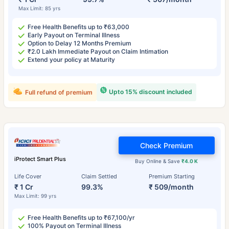
Max Limit: 85 yrs
Free Health Benefits up to ₹63,000
Early Payout on Terminal Illness
Option to Delay 12 Months Premium
₹2.0 Lakh Immediate Payout on Claim Intimation
Extend your policy at Maturity
Upto 15% discount included
Full refund of premium
Check Premium
iProtect Smart Plus
Buy Online & Save
₹4.0 K
Life Cover
Claim Settled
Premium Starting
₹ 1 Cr
99.3%
₹ 509/month
Max Limit: 99 yrs
Free Health Benefits up to ₹67,100/yr
100% Payout on Terminal Illness