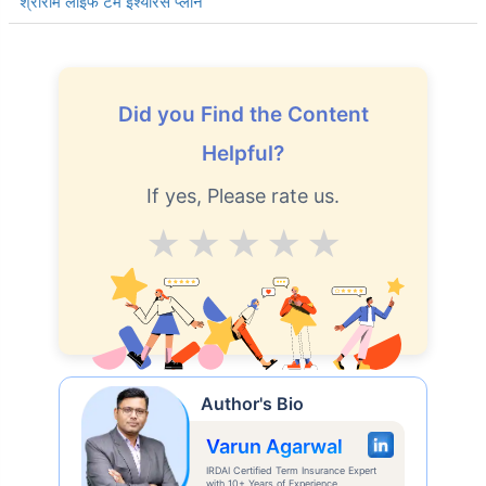
पीबी लर्न – स्मार्ट प्रोटेक्शन नॉलेज सेंटर
होम लोन इंश्योरेंस 2026
होम लोन इंश्योरेंस कैलकुलेटर: आसानी से अपने प्रीमियम और ईएमआई का अनुमान
लगाएं
बजाज लाइफ आईसिक्योर II
श्रीराम लाइफ टर्म इंश्योरेंस प्लान
Did you Find the Content
Helpful?
If yes, Please rate us.
Average
Good
V.Good
Excellent
Superb