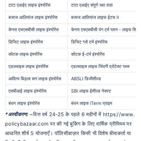
टाटा एआईए लाइफ इंश्योरेंस
टाटा एआईए संपूर्ण रक्षा वादा
बजाज आलियांज लाइफ इंश्योरेंस
बजाज आलियांज लाइफ ईटच II
केनरा एचएसबीसी लाइफ इंश्योरेंस
केनरा एचएसबीसी यंग टर्म प्लान - लाइफ सिक्य
डिजिट लाइफ इंश्योरेंस
डिजिट ग्लो टर्म इंश्योरेंस
कोटक लाइफ इंश्योरेंस
कोटक ई-टर्म इंश्योरेंस
एडलवाइस लाइफ इंश्योरेंस
एडलवाइस लाइफ जिंदगी प्रोटेक्ट प्लस
आदित्य बिड़ला सन लाइफ इंश्योरेंस
ABSLI डिजीशील्ड
एसबीआई लाइफ इंश्योरेंस
SBI लाइफ ईशील्ड नेक्स्ट
बंधन लाइफ इंश्योरेंस
बंधन लाइफ iTerm प्राइम
*अस्वीकरण:
~वित्त वर्ष 24-25 के पहले 6 महीनों में https://www.
policybazaar.com पर की गई बुकिंग के लिए वार्षिक प्रीमियम पर
आधारित शीर्ष 5 योजनाएँ। पॉलिसीबाज़ार किसी भी विशेष बीमाकर्ता या