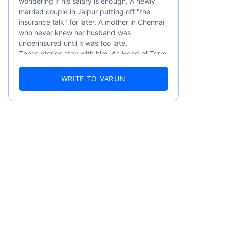
wondering if his salary is enough. A newly
married couple in Jaipur putting off "the
insurance talk" for later. A mother in Chennai
who never knew her husband was
underinsured until it was too late.
These stories stay with him. As Head of Term
Insurance at Policybazaar, Varun knows the
numbers well — 52.4% of Indians are aware
WRITE TO VARUN
of term insurance, yet only 9.6% own it. And
87% of families don't realise they're leaving
their loved ones with far less protection than
they actually need. But behind every
statistic, he sees a family that just needed
someone to sit with them, explain it simply,
and help them take that one step. That's
exactly what Policybazaar's term insurance is
built to do. In his words, "Most people aren't
avoiding protection — they're just waiting for
someone to make it easy. That's what we're
here for."