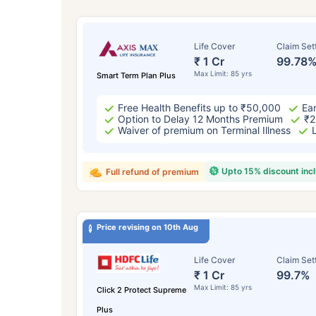
Life Cover
Claim Set
₹ 1 Cr
99.78
Max Limit: 85 yrs
Smart Term Plan Plus
Free Health Benefits up to ₹50,000
Ear
Option to Delay 12 Months Premium
₹2
Waiver of premium on Terminal Illness
Upto 15% discount inc
Full refund of premium
Price revising on 10th Aug
Life Cover
Claim Set
₹ 1 Cr
99.7%
Max Limit: 85 yrs
Click 2 Protect Supreme
Plus