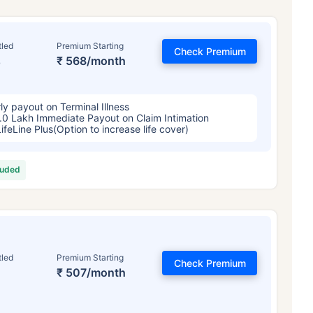
tled
Premium Starting
Check Premium
%
₹ 568/month
ly payout on Terminal Illness
.0 Lakh Immediate Payout on Claim Intimation
LifeLine Plus(Option to increase life cover)
luded
tled
Premium Starting
Check Premium
₹ 507/month