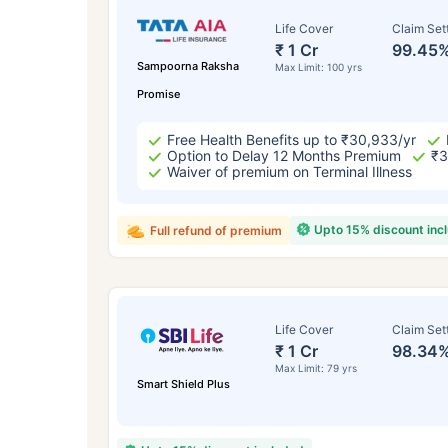
Life Cover
Claim Set
₹ 1 Cr
99.45
Sampoorna Raksha
Max Limit: 100 yrs
Promise
Free Health Benefits up to ₹30,933/yr
Option to Delay 12 Months Premium
₹3
Waiver of premium on Terminal Illness
Upto 15% discount inc
Full refund of premium
उम्र
24
Life Cover
Claim Set
₹ 1 Cr
98.34
Max Limit: 79 yrs
Smart Shield Plus