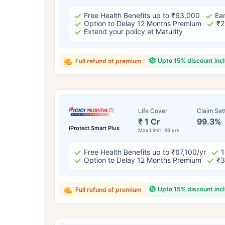
Free Health Benefits up to ₹63,000
Ear
Option to Delay 12 Months Premium
₹2
Extend your policy at Maturity
Upto 15% discount inc
Full refund of premium
Life Cover
Claim Set
₹ 1 Cr
99.3%
iProtect Smart Plus
Max Limit: 99 yrs
Free Health Benefits up to ₹67,100/yr
1
Option to Delay 12 Months Premium
₹3
Upto 15% discount inc
Full refund of premium