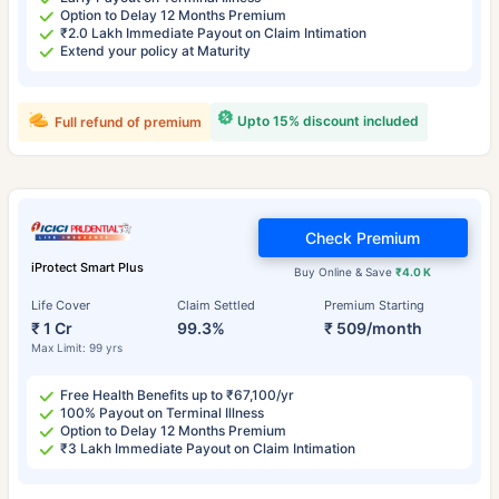
Option to Delay 12 Months Premium
₹2.0 Lakh Immediate Payout on Claim Intimation
Extend your policy at Maturity
Upto 15% discount included
Full refund of premium
Check Premium
iProtect Smart Plus
Buy Online & Save
₹4.0 K
Life Cover
Claim Settled
Premium Starting
₹ 1 Cr
99.3%
₹ 509/month
Max Limit: 99 yrs
Free Health Benefits up to ₹67,100/yr
100% Payout on Terminal Illness
Option to Delay 12 Months Premium
₹3 Lakh Immediate Payout on Claim Intimation