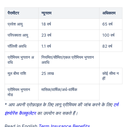
पैरामीटर
न्यूनतम
अधिकतम
प्रवेश आयु
18 वर्ष
65 वर्ष
परिपक्वता आयु
23 वर्ष
100 वर्ष
पॉलिसी अवधि
1.1 वर्ष
82 वर्ष
प्रीमियम भुगतान अ
नियमित/सीमित/एकल प्रीमियम भुगतान
वधि
अवधि
मूल बीमा राशि
25 लाख
कोई सीमा न
हीं
प्रीमियम भुगतान
मासिक/वार्षिक/अर्ध-वार्षिक
मोड
* आप अपनी प्रोफ़ाइल के लिए लागू प्रीमियम की जांच करने के लिए
टर्म
इंश्योरेंस कैलकुलेटर
का उपयोग कर सकते हैं।
Read in English
Term Insurance Benefits