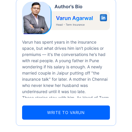
Author's Bio
Varun Agarwal
Head - Term Insurance
Varun has spent years in the insurance
space, but what drives him isn't policies or
premiums — it's the conversations he's had
with real people. A young father in Pune
wondering if his salary is enough. A newly
married couple in Jaipur putting off "the
insurance talk" for later. A mother in Chennai
who never knew her husband was
underinsured until it was too late.
These stories stay with him. As Head of Term
Insurance at Policybazaar, Varun knows the
numbers well — 52.4% of Indians are aware
WRITE TO VARUN
of term insurance, yet only 9.6% own it. And
87% of families don't realise they're leaving
their loved ones with far less protection than