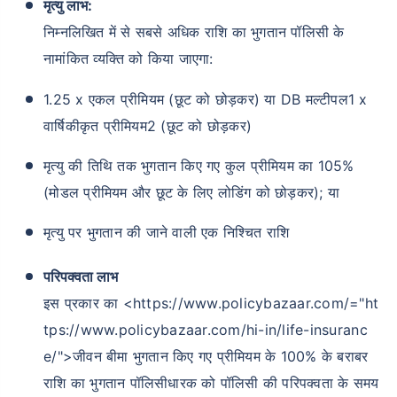
मृत्यु लाभ:
निम्नलिखित में से सबसे अधिक राशि का भुगतान पॉलिसी के
नामांकित व्यक्ति को किया जाएगा:
1.25 x एकल प्रीमियम (छूट को छोड़कर) या DB मल्टीपल1 x
वार्षिकीकृत प्रीमियम2 (छूट को छोड़कर)
उम्र टर्म इंश्योरेंस प्रीमियम को
कैसे प्रभावित करती है
मृत्यु की तिथि तक भुगतान किए गए कुल प्रीमियम का 105%
(मोडल प्रीमियम और छूट के लिए लोडिंग को छोड़कर); या
24 वर्ष
34 वर्ष
मृत्यु पर भुगतान की जाने वाली एक निश्चित राशि
परिपक्वता लाभ
इस प्रकार का <https://www.policybazaar.com/="ht
₹ 434/माह
*
₹ 630/माह
*
tps://www.policybazaar.com/hi-in/life-insuranc
44 वर्ष
e/">जीवन बीमा भुगतान किए गए प्रीमियम के 100% के बराबर
राशि का भुगतान पॉलिसीधारक को पॉलिसी की परिपक्वता के समय