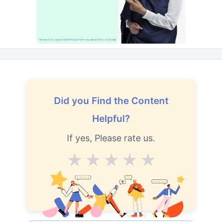
Did you Find the Content
Helpful?
If yes, Please rate us.
Average
Good
V.Good
Excellent
Superb