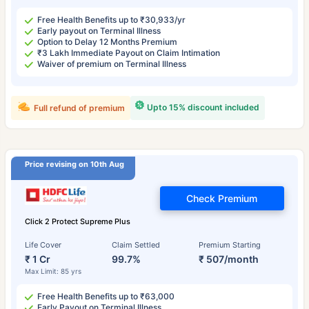
Free Health Benefits up to ₹30,933/yr
Early payout on Terminal Illness
Option to Delay 12 Months Premium
₹3 Lakh Immediate Payout on Claim Intimation
Waiver of premium on Terminal Illness
Upto 15% discount included
Full refund of premium
Price revising on 10th Aug
Check Premium
Click 2 Protect Supreme Plus
Life Cover
Claim Settled
Premium Starting
₹ 1 Cr
99.7%
₹ 507/month
Max Limit: 85 yrs
Free Health Benefits up to ₹63,000
Early Payout on Terminal Illness