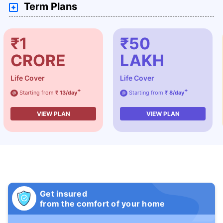
Term Plans
₹1
₹50
CRORE
LAKH
Life Cover
Life Cover
+
+
Starting from
₹ 13/day
Starting from
₹ 8/day
@
@
VIEW PLAN
VIEW PLAN
Get insured
from the comfort of your home