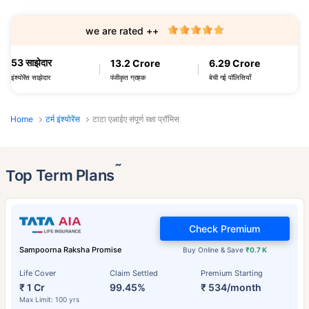
we are rated ++
53 साझेदार
13.2 Crore
6.29 Crore
पंजीकृत ग्राहक
बेची गई पॉलिसियाँ
इंश्योरेंस साझेदार
Home
टर्म इंश्योरेंस
टाटा एआईए संपूर्ण रक्षा प्रॉमिस
˜
Top Term Plans
Check Premium
Sampoorna Raksha Promise
Buy Online & Save
₹0.7 K
Life Cover
Claim Settled
Premium Starting
₹ 1 Cr
99.45%
₹ 534/month
Max Limit: 100 yrs