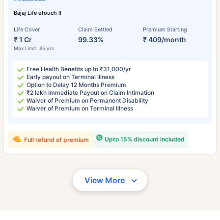
Bajaj Life eTouch II
Life Cover
Claim Settled
Premium Starting
₹ 1 Cr
99.33%
₹ 409/month
Max Limit: 85 yrs
Free Health Benefits up to ₹31,000/yr
Early payout on Terminal Illness
Option to Delay 12 Months Premium
₹2 lakh Immediate Payout on Claim Intimation
Waiver of Premium on Permanent Disability
Waiver of Premium on Terminal Illness
Upto 15% discount included
Full refund of premium
View More