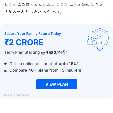
ద్వారా వినియోగదారులకు ఇచ్చిన వాగ్దానాలను నెర
వేర్చడానికి కట్టుబడి ఉంది.
Secure Your Family Future Today
₹2 CRORE
+
Term Plan Starting @
₹
582
/నుండి
#
Get an online discount of
upto 15%
Compare
40+ plans
from
15 Insurers
VIEW PLAN
+
Standard T&C Applied