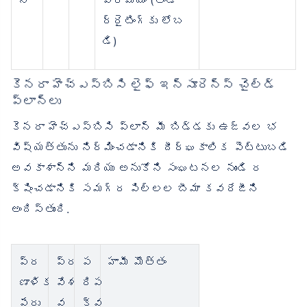
న్
ప్రీమియం (అండ
ర్‌రైటింగ్‌కు లోబ
డి)
కెనరా హెచ్‌ఎస్‌బిసి లైఫ్ ఇన్సూరెన్స్ చైల్డ్
ప్లాన్‌లు
కెనరా హెచ్‌ఎస్‌బిసి ప్లాన్ మీ బిడ్డకు ఉజ్వల భ
విష్యత్తును నిర్మించడానికి దీర్ఘకాలిక పెట్టుబడి
అవకాశాన్ని మరియు అనుకోని సంఘటనల నుండి ర
క్షించడానికి సమగ్ర పిల్లల బీమా కవరేజీని
అందిస్తుంది.
ప్ర
ప్ర
ప
హామీ మొత్తం
ణాళిక
వేశ
రిప
పేరు
వ
క్వ