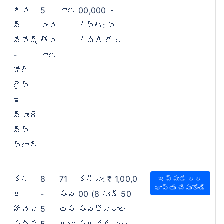
జీవ
5
రాలు
00,000 గ
న్
సంవ
రిష్ట: ప
నివేష్
త్స
రిమితి లేదు
-
రాలు
హోల్
లైఫ్
ఇ
న్సూరె
న్స్
ప్లాన్
కెన
8
71
కనీసం: ₹ 1,00,0
ఇప్పుడే దర
ఖాస్తు చేసుకోండి
రా
-
సంవ
00 (8 నుండి 50
హెచ్‌ఎ
5
త్స
సంవత్సరాల