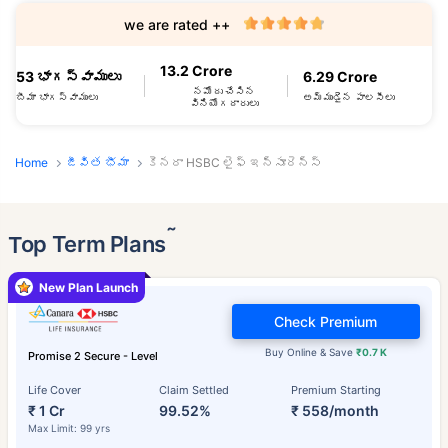
we are rated ++
13.2 Crore
53 భాగస్వాములు
6.29 Crore
నమోదు చేసిన
బీమా భాగస్వాములు
అమ్ముడైన పాలసీలు
వినియోగదారులు
Home
జీవిత భీమా
కెనరా HSBC లైఫ్ ఇన్సూరెన్స్
˜
Top Term Plans
New Plan Launch
Check Premium
Buy Online & Save
₹0.7 K
Promise 2 Secure - Level
Life Cover
Claim Settled
Premium Starting
₹ 1 Cr
99.52%
₹ 558/month
Max Limit: 99 yrs