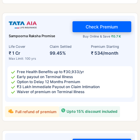
Check Premium
Sampoorna Raksha Promise
Buy Online & Save
₹0.7 K
Life Cover
Claim Settled
Premium Starting
₹ 1 Cr
99.45%
₹ 534/month
Max Limit: 100 yrs
Free Health Benefits up to ₹30,933/yr
Early payout on Terminal Illness
Option to Delay 12 Months Premium
₹3 Lakh Immediate Payout on Claim Intimation
Waiver of premium on Terminal Illness
Upto 15% discount included
Full refund of premium