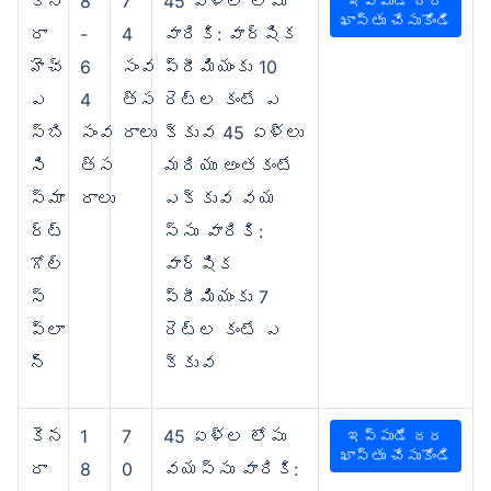
కెన
8
7
45 ఏళ్ల లోపు
ఇప్పుడే దర
ఖాస్తు చేసుకోండి
రా
-
4
వారికి: వార్షిక
హెచ్‌
6
సంవ
ప్రీమియంకు 10
ఎ
4
త్స
రెట్ల కంటే ఎ
స్‌బి
సంవ
రాలు
క్కువ 45 ఏళ్లు
సి
త్స
మరియు అంతకంటే
స్మా
రాలు
ఎక్కువ వయ
ర్ట్
స్సు వారికి:
గోల్
వార్షిక
స్
ప్రీమియంకు 7
ప్లా
రెట్ల కంటే ఎ
న్
క్కువ
కెన
1
7
45 ఏళ్ల లోపు
ఇప్పుడే దర
ఖాస్తు చేసుకోండి
రా
8
0
వయస్సు వారికి: