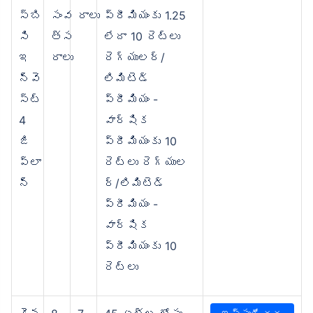
స్‌బి
సంవ
రాలు
ప్రీమియంకు 1.25
సి
త్స
లేదా 10 రెట్లు
ఇ
రాలు
రెగ్యులర్/
న్వె
లిమిటెడ్
స్ట్
ప్రీమియం -
4
వార్షిక
జి
ప్రీమియంకు 10
ప్లా
రెట్లు రెగ్యుల
న్
ర్/లిమిటెడ్
ప్రీమియం -
వార్షిక
ప్రీమియంకు 10
రెట్లు