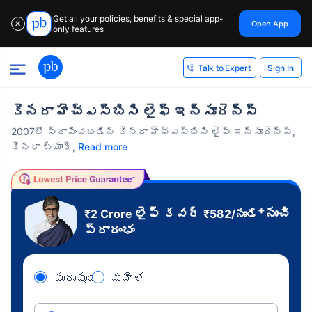
Get all your policies, benefits & special app-
Open App
✕
only features
Sign In
Talk to Expert
కెనరా హెచ్‌ఎస్‌బిసి లైఫ్ ఇన్సూరెన్స్
2007లో స్థాపించబడిన కెనరా హెచ్‌ఎస్‌బిసి లైఫ్ ఇన్సూరెన్స్,
కెనరా బ్యాంక్,
Read more
+
లైఫ్ కవర్
నుంచి
₹2 Crore
₹
582
/నుండి
ప్రారంభం
పురుషుడు
మహిళ