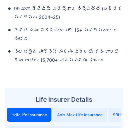
99.43% క్లెయిమ్ పరిష్కార నిష్పత్తి (ఆర్థిక
సంవత్సరం 2024–25)
జీవిత బీమా పరిష్కారాలలో 15+ సంవత్సరాల అ
నుభవం
సులభమైన యాక్సెస్ మరియు మద్దతు కోసం భారత
దేశం అంతటా 15,700+ భాగస్వామ్య శాఖలు
Life Insurer Details
Hdfc life Insurance
Axis Max Life Insurance
SBI Life