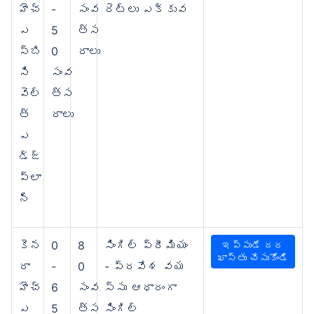
హెచ్‌
-
సంవ
రెట్లు ఎక్కువ
ఎ
5
త్స
స్‌బి
0
రాలు
సి
సంవ
వెల్
త్స
త్
రాలు
ఎ
డ్జ్
ప్లా
న్
కెన
0
8
సింగిల్ ప్రీమియం
ఇప్పుడే దర
ఖాస్తు చేసుకోండి
రా
-
0
- ప్రవేశ వయ
హెచ్‌
6
సంవ
స్సు ఆధారంగా
ఎ
5
త్స
సింగిల్