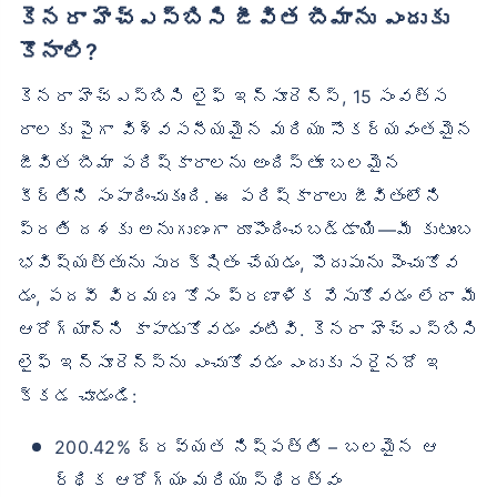
కెనరా హెచ్‌ఎస్‌బిసి జీవిత బీమాను ఎందుకు
కొనాలి?
కెనరా హెచ్‌ఎస్‌బిసి లైఫ్ ఇన్సూరెన్స్, 15 సంవత్స
రాలకు పైగా విశ్వసనీయమైన మరియు సౌకర్యవంతమైన
జీవిత బీమా పరిష్కారాలను అందిస్తూ బలమైన
కీర్తిని సంపాదించుకుంది. ఈ పరిష్కారాలు జీవితంలోని
ప్రతి దశకు అనుగుణంగా రూపొందించబడ్డాయి—మీ కుటుంబ
భవిష్యత్తును సురక్షితం చేయడం, పొదుపును పెంచుకోవ
డం, పదవీ విరమణ కోసం ప్రణాళిక వేసుకోవడం లేదా మీ
ఆరోగ్యాన్ని కాపాడుకోవడం వంటివి. కెనరా హెచ్‌ఎస్‌బిసి
లైఫ్ ఇన్సూరెన్స్‌ను ఎంచుకోవడం ఎందుకు సరైనదో ఇ
క్కడ చూడండి:
200.42% ద్రవ్యత నిష్పత్తి – బలమైన ఆ
ర్థిక ఆరోగ్యం మరియు స్థిరత్వం