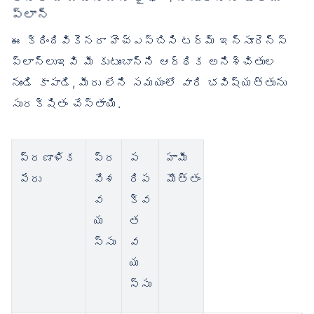
ప్లాన్
ఈ క్రిందివికెనరా హెచ్‌ఎస్‌బిసి టర్మ్ ఇన్సూరెన్స్
ప్లాన్‌లుఇవి మీ కుటుంబాన్ని ఆర్థిక అనిశ్చితుల
నుండి కాపాడి, మీరు లేని సమయంలో వారి భవిష్యత్తును
సురక్షితం చేస్తాయి.
ప్రణాళిక
ప్ర
ప
హామీ
పేరు
వేశ
రిప
మొత్తం
వ
క్వ
య
త
స్సు
వ
య
స్సు