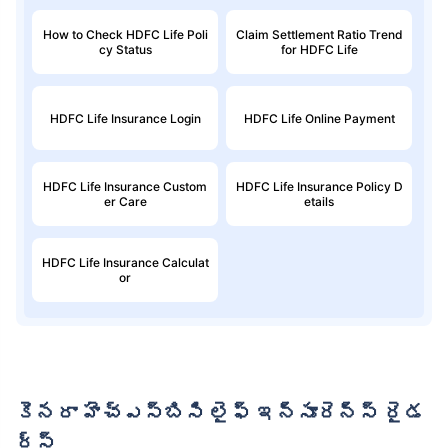
How to Check HDFC Life Poli
Claim Settlement Ratio Trend
cy Status
for HDFC Life
HDFC Life Insurance Login
HDFC Life Online Payment
HDFC Life Insurance Custom
HDFC Life Insurance Policy D
er Care
etails
HDFC Life Insurance Calculat
or
కెనరా హెచ్‌ఎస్‌బిసి లైఫ్ ఇన్సూరెన్స్ రైడ
ర్స్