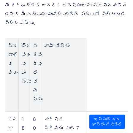
మీ దీర్ఘకాలిక ఆర్థిక లక్ష్యాలను నెరవేర్చుకోవ
డానికి మీ డబ్బును యూనిట్-లింక్డ్ ఫండ్‌లలో పెట్టుబడి
పెట్టవచ్చు.
ప్ర
ప్ర
ప
హామీ మొత్తం
ణాళి
వేశ
రిప
క
వ
క్వ
పేరు
య
త
స్సు
వ
య
స్సు
కెన
1
8
వార్షిక
ఇప్పుడే దర
ఖాస్తు చేసుకోండి
రా
8
0
ప్రీమియం కంటే 7