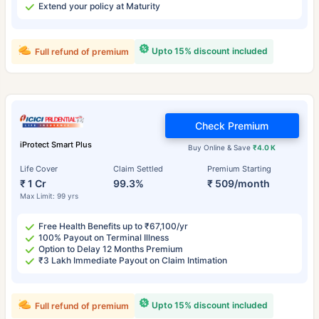
Extend your policy at Maturity
Upto 15% discount included
Full refund of premium
Check Premium
iProtect Smart Plus
Buy Online & Save
₹4.0 K
Life Cover
Claim Settled
Premium Starting
₹ 1 Cr
99.3%
₹ 509/month
Max Limit: 99 yrs
Free Health Benefits up to ₹67,100/yr
100% Payout on Terminal Illness
Option to Delay 12 Months Premium
₹3 Lakh Immediate Payout on Claim Intimation
Upto 15% discount included
Full refund of premium