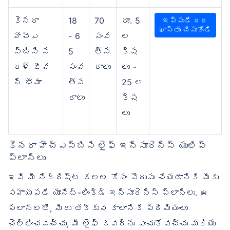
కెనరా
18
70
రూ. 5
ఇప్పుడే దర
ఖాస్తు చేసుకోండి
హెచ్‌ఎ
- 6
సంవ
ల
స్‌బిసి స
5
త్స
క్ష
రళ్ జీవ
సంవ
రాలు
లు -
న్ భీమా
త్స
25 ల
రాలు
క్ష
లు
కెనరా హెచ్‌ఎస్‌బిసి లైఫ్ ఇన్సూరెన్స్ యులిప్
ప్లాన్‌లు
ఇవి మీ నిర్దిష్ట కలల కోసం పొదుపు చేయడానికి మీకు
సహాయపడే యూనిట్-లింక్డ్ ఇన్సూరెన్స్ ప్లాన్‌లు. ఈ
ప్లాన్‌లతో, మీరు తక్కువ కాలానికి ప్రీమియంలు
చెల్లించవచ్చు, మీ లైఫ్ కవర్‌ను ఎంచుకోవచ్చు మరియు