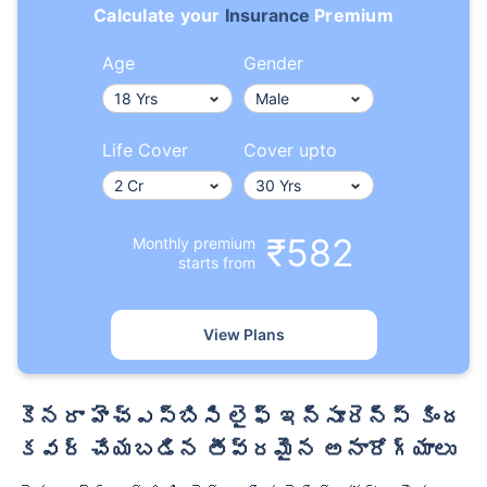
Calculate your
Insurance
Premium
Age
Gender
Life Cover
Cover upto
₹582
Monthly premium
starts from
View Plans
కెనరా హెచ్‌ఎస్‌బిసి లైఫ్ ఇన్సూరెన్స్ కింద
కవర్ చేయబడిన తీవ్రమైన అనారోగ్యాలు