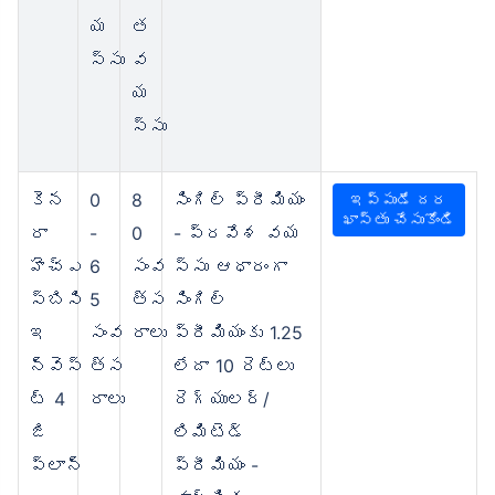
య
త
స్సు
వ
య
స్సు
కెన
0
8
సింగిల్ ప్రీమియం
ఇప్పుడే దర
ఖాస్తు చేసుకోండి
రా
-
0
- ప్రవేశ వయ
హెచ్‌ఎ
6
సంవ
స్సు ఆధారంగా
స్‌బిసి
5
త్స
సింగిల్
ఇ
సంవ
రాలు
ప్రీమియంకు 1.25
న్వెస్
త్స
లేదా 10 రెట్లు
ట్ 4
రాలు
రెగ్యులర్/
జి
లిమిటెడ్
ప్లాన్
ప్రీమియం -