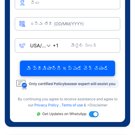
పేరు
జన్మ తేదీ (DD/MM/YYYY)
మొబైల్ నంబర్
మీ ప్రీమియాన్ని ఇప్పుడే చెక్ చేయండి
By continuing you agree to receive assistance and agree to
our
Privacy Policy
,
Terms of use
& +Disclaimer
Get Updates on WhatsApp