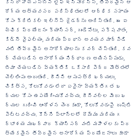
కెనరా హెచ్‌ఎస్‌బిసి లైఫ్ ఇన్సూరెన్స్, తీవ్రమైన ఆ
రోగ్య అత్యవసర పరిస్థితులలో ఆర్థిక సహాయం
కోసం క్రిటికల్ ఇల్‌నెస్ రైడర్‌ను అందిస్తుంది. ఈ ఐ
చ్ఛిక ప్రయోజనం క్యాన్సర్, గుండెపోటు, పక్షవాతం,
కిడ్నీ వైఫల్యం, మరియు ప్రధాన అవయవ మార్పిడి
వంటి తీవ్రమైన అనారోగ్యాలను కవర్ చేస్తుంది. కవ
ర్ చేయబడిన అనారోగ్యం నిర్ధారణ అయినప్పుడు,
బీమా చేయబడిన వ్యక్తికి ఒకేసారి పెద్ద మొత్తంలో
చెల్లింపు అందుతుంది. దీనిని ఆసుపత్రి ఖర్చులు,
చికిత్స, కోలుకోవడం లేదా ఏవైనా వ్యక్తిగత ఖ
ర్చుల కోసం ఉపయోగించుకోవచ్చు. దీనివల్ల మీరు ఖ
ర్చుల గురించి ఆందోళన చెందకుండా, కోలుకోవడంపై దృష్టి
పెట్టవచ్చు. కొన్ని ప్లాన్‌లలో రొమ్ము మరియు గ
ర్భాశయ ముఖద్వార క్యాన్సర్ వంటి మహిళలకు ప్ర
త్యేకమైన తీవ్రమైన అనారోగ్య ప్రయోజనాలు కూడా