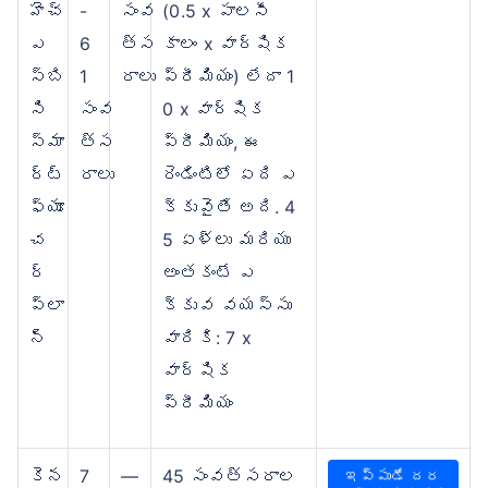
హెచ్‌
-
సంవ
(0.5 x పాలసీ
ఎ
6
త్స
కాలం x వార్షిక
స్‌బి
1
రాలు
ప్రీమియం) లేదా 1
సి
సంవ
0 x వార్షిక
స్మా
త్స
ప్రీమియం, ఈ
ర్ట్
రాలు
రెండింటిలో ఏది ఎ
ఫ్యూ
క్కువైతే అది. 4
చ
5 ఏళ్లు మరియు
ర్
అంతకంటే ఎ
ప్లా
క్కువ వయస్సు
న్
వారికి: 7 x
వార్షిక
ప్రీమియం
కెన
7
—
45 సంవత్సరాల
ఇప్పుడే దర