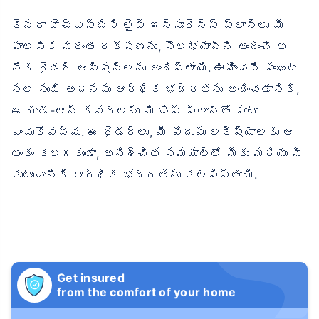
కెనరా హెచ్‌ఎస్‌బిసి లైఫ్ ఇన్సూరెన్స్ ప్లాన్‌లు మీ
పాలసీకి మరింత రక్షణను, సౌలభ్యాన్ని అందించే అ
నేక రైడర్ ఆప్షన్‌లను అందిస్తాయి. ఊహించని సంఘట
నల నుండి అదనపు ఆర్థిక భద్రతను అందించడానికి,
ఈ యాడ్-ఆన్ కవర్‌లను మీ బేస్ ప్లాన్‌తో పాటు
ఎంచుకోవచ్చు. ఈ రైడర్‌లు, మీ పొదుపు లక్ష్యాలకు ఆ
టంకం కలగకుండా, అనిశ్చిత సమయాల్లో మీకు మరియు మీ
కుటుంబానికి ఆర్థిక భద్రతను కల్పిస్తాయి.
Get insured
from the comfort of your home