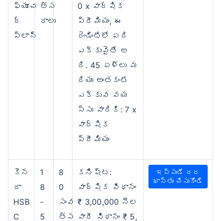
ఫ్యూచ
త్స
0 x వార్షిక
ర్
రాలు
ప్రీమియం, ఈ
ప్లాన్
రెండింటిలో ఏది
ఎక్కువైతే అ
ది. 45 ఏళ్లు మ
రియు అంతకంటే
ఎక్కువ వయ
స్సు వారికి: 7 x
వార్షిక
ప్రీమియం
కెన
1
8
కనిష్ట:
ఇప్పుడే దర
ఖాస్తు చేసుకోండి
రా
8
0
వార్షిక విధానం
HSB
-
సంవ
₹ 3,00,000 నెల
C
5
త్స
వారీ విధానం ₹ 5,