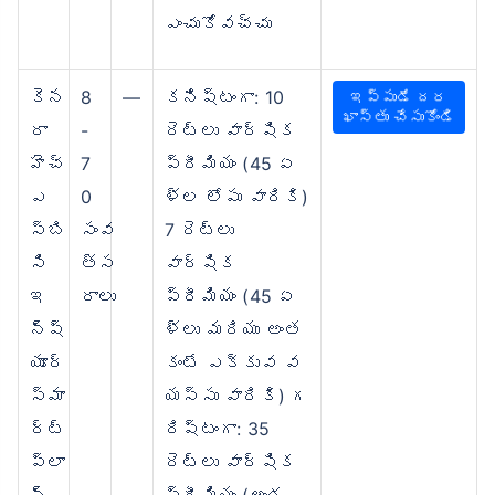
ఎంచుకోవచ్చు
కెన
8
—
కనిష్టంగా: 10
ఇప్పుడే దర
ఖాస్తు చేసుకోండి
రా
-
రెట్లు వార్షిక
హెచ్‌
7
ప్రీమియం (45 ఏ
ఎ
0
ళ్ల లోపు వారికి)
స్‌బి
సంవ
7 రెట్లు
సి
త్స
వార్షిక
ఇ
రాలు
ప్రీమియం (45 ఏ
న్ష్
ళ్లు మరియు అంత
యూర్
కంటే ఎక్కువ వ
స్మా
యస్సు వారికి) గ
ర్ట్
రిష్టంగా: 35
ప్లా
రెట్లు వార్షిక