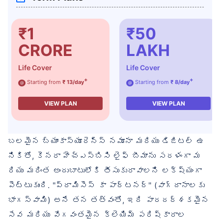
₹1
₹50
CRORE
LAKH
Life Cover
Life Cover
+
+
Starting from
₹ 13/day
Starting from
₹ 8/day
@
@
VIEW PLAN
VIEW PLAN
బలమైన బ్యాంకాస్యూరెన్స్ నమూనా మరియు డిజిటల్ ఉ
నికితో, కెనరా హెచ్‌ఎస్‌బిసి లైఫ్ బీమాను సరళంగా మ
రియు మరింత అందుబాటులోకి తీసుకురావాలని లక్ష్యంగా
పెట్టుకుంది. "ప్రామిసెస్ కా పార్టనర్" (వాగ్దానాలకు
భాగస్వామి) అనే తన తత్వంతో, ఇది పారదర్శకమైన
సేవ మరియు వేగవంతమైన క్లెయిమ్ పరిష్కారాల