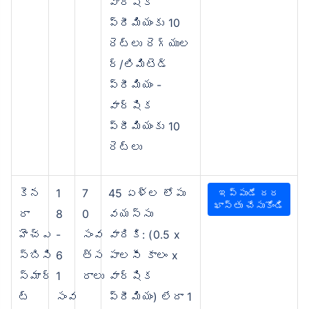
వార్షిక
ప్రీమియంకు 10
రెట్లు రెగ్యుల
ర్/లిమిటెడ్
ప్రీమియం -
వార్షిక
ప్రీమియంకు 10
రెట్లు
కెన
1
7
45 ఏళ్ల లోపు
ఇప్పుడే దర
ఖాస్తు చేసుకోండి
రా
8
0
వయస్సు
హెచ్‌ఎ
-
సంవ
వారికి: (0.5 x
స్‌బిసి
6
త్స
పాలసీ కాలం x
స్మార్
1
రాలు
వార్షిక
ట్
సంవ
ప్రీమియం) లేదా 1