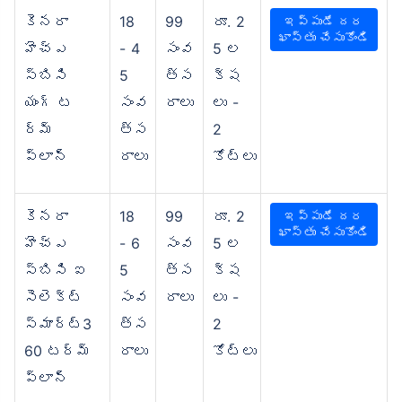
కెనరా
18
99
రూ. 2
ఇప్పుడే దర
ఖాస్తు చేసుకోండి
హెచ్‌ఎ
- 4
సంవ
5 ల
స్‌బిసి
5
త్స
క్ష
యంగ్ ట
సంవ
రాలు
లు -
ర్మ్
త్స
2
ప్లాన్
రాలు
కోట్లు
కెనరా
18
99
రూ. 2
ఇప్పుడే దర
ఖాస్తు చేసుకోండి
హెచ్‌ఎ
- 6
సంవ
5 ల
స్‌బిసి ఐ
5
త్స
క్ష
సెలెక్ట్
సంవ
రాలు
లు -
స్మార్ట్3
త్స
2
60 టర్మ్
రాలు
కోట్లు
ప్లాన్