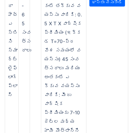
ఖాస్తు చేసుకోండి
రా
-
కంటే తక్కువ వ
హెచ్‌
6
యస్సు వారికి: 0.
ఎ
5
5 X T X వార్షిక
స్‌బి
సంవ
ప్రీమియం (ఇక్క
సి
త్స
డ T=70-ప్ర
స్మా
రాలు
వేశ సమయంలో వ
ర్ట్
యస్సు) 45 సంవ
లైఫ్‌
త్సరాలు మరియు
లాంగ్
అంతకంటే ఎ
ప్లా
క్కువ వయస్సు
న్
వారికి: మీరు
వార్షిక
ప్రీమియంకు 7-10
రెట్ల మధ్య
హామీ మొత్తాన్ని