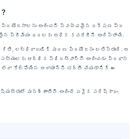
ి?
ిటీ ప్రయోజనాలను అందించని స్వచ్ఛమైన రక్షణ ప్ర
రసమైన ప్రీమియం ధరలకు అధిక కవరేజీని అందిస్తాయి.
రిగితే, లబ్ధిదారుడికి మరణ ప్రయోజనం లభిస్తుంది. అ
 సభ్యులకు ఆర్థిక స్థిరత్వాన్ని అందించడం ప్రధాన
 లేదా కోల్పోయిన ఆదాయాన్ని భర్తీ చేయడానికి ఈ
ష్యత్తులో మనశ్శాంతిని అందించే ఏకైక పరిష్కారం.