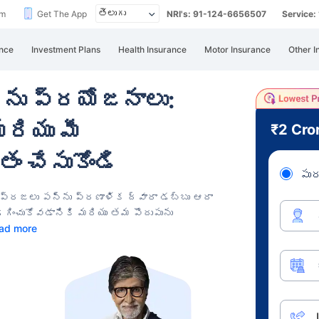
im
Get The App
NRI's: 91-124-6656507
Service
nce
Investment Plans
Health Insurance
Motor Insurance
Other I
్ను ప్రయోజనాలు:
రియు మీ
₹2 Cro
ం చేసుకోండి
పుర
, ప్రజలు పన్ను ప్రణాళిక ద్వారా డబ్బు ఆదా
గించుకోవడానికి మరియు తమ పొదుపును
ad more