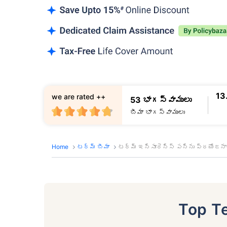
13
we are rated ++
53 భాగస్వాములు
బీమా భాగస్వాములు
Home
టర్మ్ బీమా
టర్మ్ ఇన్సూరెన్స్ పన్ను ప్రయోజనా
Top T