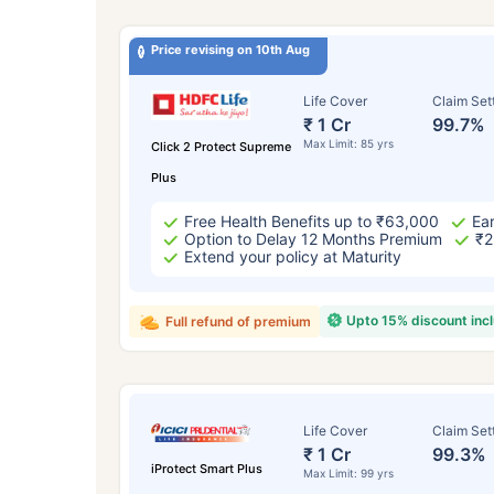
Price revising on 10th Aug
Life Cover
Claim Set
₹ 1 Cr
99.7%
Max Limit: 85 yrs
Click 2 Protect Supreme
Plus
Free Health Benefits up to ₹63,000
Ear
Option to Delay 12 Months Premium
₹2
Extend your policy at Maturity
Upto 15% discount inc
Full refund of premium
Life Cover
Claim Set
₹ 1 Cr
99.3%
iProtect Smart Plus
Max Limit: 99 yrs