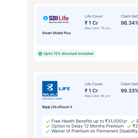
Life Cover
Claim Set
₹ 1 Cr
98.34
Max Limit: 79 yrs
Smart Shield Plus
Upto 15% discount included
వయసు 
Life Cover
Claim Set
₹ 1 Cr
99.33
Max Limit: 85 yrs
సంవత
Bajaj Life eTouch II
Free Health Benefits up to ₹31,000/yr
Option to Delay 12 Months Premium
₹2
Waiver of Premium on Permanent Disability