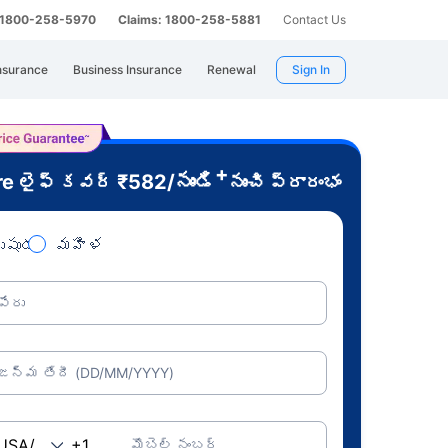
: 1800-258-5970
Claims: 1800-258-5881
Contact Us
nsurance
Business Insurance
Renewal
Sign In
+
re
₹
582
/నుండి
లైఫ్ కవర్
నుంచి ప్రారంభం
ుషుడు
మహిళ
పేరు
జన్మ తేదీ (DD/MM/YYYY)
మొబైల్ నంబర్