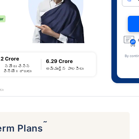
By conti
.2 Crore
6.29 Crore
నమోదు చేసిన
అమ్ముడైన పాలసీలు
వినియోగదారులు
లు
˜
erm Plans