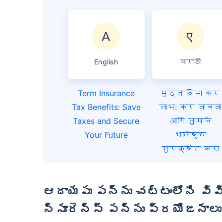
English
मराठी
Term Insurance
मुदत विमा कर
Tax Benefits: Save
लाभ: कर वाचवा
Taxes and Secure
आणि तुमचे
Your Future
भविष्य
सुरक्षित करा
ఆదాయపు పన్ను చట్టంలోని వివిధ సెక్షన్ల కింద టర్మ్ ఇ
న్సూరెన్స్ పన్ను ప్రయోజనాలు