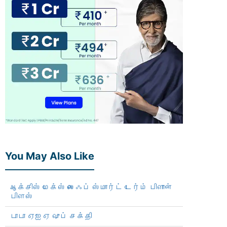
You May Also Like
ஆக்சிஸ் மேக்ஸ் லைஃப் ஸ்மார்ட் டேர்ம் பிளான்
பிளஸ்
டாடா ஏஐஏ ஷுப் சக்தி