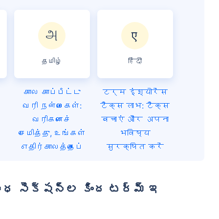
தமிழ்
हिंदी
கால காப்பீட்டு
टर्म इंश्योरेंस
வரி நன்மைகள்:
टैक्स लाभ: टैक्स
வரிகளைச்
बचाएं और अपना
சேமித்து, உங்கள்
भविष्य
எதிர்காலத்தைப்
सुरक्षित करें