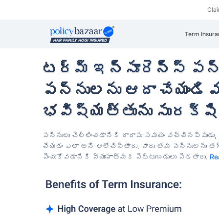
Cla
Term Insura
టర్మ్ ఇన్సూరెన్స్ పన
పన్నులను ఆదా చేయండి మ
భవిష్యత్తును సురక్షిత
పన్నులు చెల్లించడానికి దాదాపు సమయం వచ్చినప్పుడు
చేయడం ఎలా అని ఆలోచిస్తారు.
వారు తమ పన్నులను తగ్
పెంచుకోవడానికి వ్యూహాత్మక పెట్టుబడులు పెడతారు.
Re