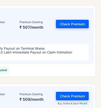
tled
Premium Starting
Check Premium
₹ 507/month
ly Payout on Terminal Illness
.0 Lakh Immediate Payout on Claim Intimation
luded
tled
Premium Starting
Check Premium
₹ 509/month
Buy Online & Save
₹4.0 K