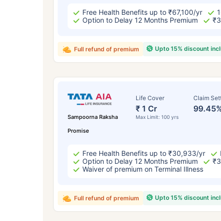
Free Health Benefits up to ₹67,100/yr
1
Option to Delay 12 Months Premium
₹3
Upto 15% discount inc
Full refund of premium
Life Cover
Claim Set
₹ 1 Cr
99.45
Sampoorna Raksha
Max Limit: 100 yrs
Promise
Free Health Benefits up to ₹30,933/yr
Option to Delay 12 Months Premium
₹3
Waiver of premium on Terminal Illness
Upto 15% discount inc
Full refund of premium