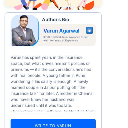
6/నెల
*
Author's Bio
Varun Agarwal
IRDAI Certified Term Insurance Expert
with 10+ Years of Experience
Varun has spent years in the insurance
రకు కవరేజ్. *₹630/నెల 1 కోటి టర్మ్
1 కోటి టర్మ్ లైఫ్ ఇన్సూరెన్స్‌కు
space, but what drives him isn't policies or
premiums — it's the conversations he's had
with real people. A young father in Pune
wondering if his salary is enough. A newly
married couple in Jaipur putting off "the
insurance talk" for later. A mother in Chennai
who never knew her husband was
underinsured until it was too late.
These stories stay with him. As Head of Term
Insurance at Policybazaar, Varun knows the
numbers well — 52.4% of Indians are aware
WRITE TO VARUN