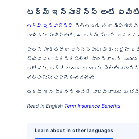
టర్మ్ ఇన్సూరెన్స్ అంటే ఏమిట
టర్మ్ ఇన్సూరెన్స్
పెట్టుబడి లేదా మెచ్యూర
ణాళికను సూచిస్తుంది. ఈ టర్మ్ ప్లాన్‌లు స
పాలసీ యాక్టివ్‌గా ఉన్నప్పుడు మీకు ఏదైనా జ
త్యవసర పరిస్థితుల్లో పాలసీదారుని కుటుంబ
ఆలోచన. లబ్ధిదారుడు రుణాలను చెల్లించడానికి
చెల్లింపును ఉపయోగించవచ్చు.
టర్మ్ ఇన్సూరెన్స్ అనేది పాలసీదారులకు భవి
Read in English
Term Insurance Benefits
Learn about in other languages