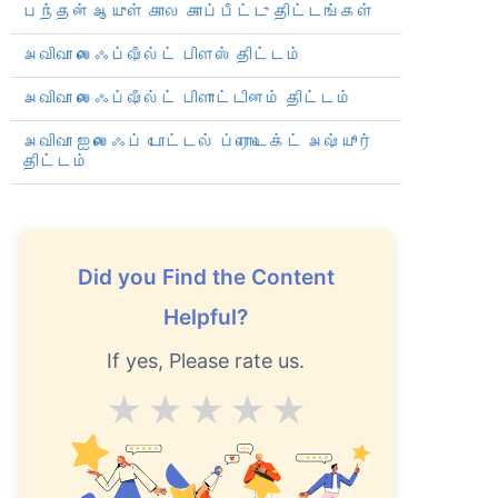
பந்தன் ஆயுள் கால காப்பீட்டு திட்டங்கள்
அவிவா லைஃப்ஷீல்ட் பிளஸ் திட்டம்
அவிவா லைஃப்ஷீல்ட் பிளாட்டினம் திட்டம்
அவிவா ஐலைஃப் டோட்டல் ப்ரொடெக்ட் அஷ்யூர்
திட்டம்
ను
ఎలా
Did you Find the Content
Helpful?
If yes, Please rate us.
్సరాలు
Average
Good
V.Good
Excellent
Superb