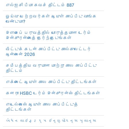
எல்ஐசி பீமா கவச் திட்டம் 887
ஓய்வு பெற்றவர்கள் ஆயுள் காப்பீடு வாங்க
வேண்டுமா?
இளமைப் பருவத்தில் பொருத்தமான டேர்ம்
இன்சூரன்ஸைத் தேர்ந்தெடுங்கள்
வீட்டுக் கடன் காப்பீட்டு கால்குலேட்டர்
ஆன்லைன் 2026
சமீபத்திய வருமான மாற்று கால காப்பீட்டு
திட்டம்
எக்ஸைட் ஆயுள் கால காப்பீட்டு திட்டங்கள்
கனரா HSBC டேர்ம் இன்சூரன்ஸ் திட்டங்கள்
எடெல்வைஸ் ஆயுள் கால காப்பீட்டுத்
திட்டங்கள்
બંધન લાઇફ ટર્મ ઇન્શ્યોરન્સ પ્લાન્સ