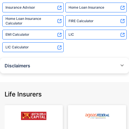
Insurance Advisor
Home Loan Insurance
Home Loan Insurance
FIRE Calculator
Calculator
EMI Calculator
LIC
LIC Calculator
Disclaimers
˜
The insurers/plans mentioned are arranged in order of highest to lowest
Sum Assured(SA) offered by Policybazaar’s insurer partners offering term
insurance plans on our platform, as per ‘first year premium of life insurers
as at 31.03.2025 report’ published by IRDAI.
Life Insurers
Policybazaar does not endorse, rate or recommend any particular insurer
or insurance product offered by any insurer. For complete list of insurers in
India refer to the IRDAI website www.irdai.gov.in
+On the basis of your profile
+Rs. 410/month is starting price for a 1 crore term life insurance for an 18