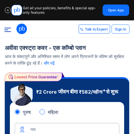
Get all your policies, benefits & special app-
Open App
✕
only features
Sign In
Talk to Expert
अवीवा एक्स्ट्रा कवर - एक कॉम्बो प्लान
आज के संकटपूर्ण और अनिश्चित समय में लोग अपने प्रियजनों के भविष्य को सुरक्षित
करने के तरीके ढूंढ रहे हैं।
और पढ़ें
+
जीवन बीमा
से शुरू
₹2 Crore
₹
582
/महीना
पुरुष
महिला
नाम