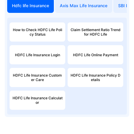
Hdfc life Insurance
Axis Max Life Insurance
SBI Life
How to Check HDFC Life Poli
Claim Settlement Ratio Trend
cy Status
for HDFC Life
HDFC Life Insurance Login
HDFC Life Online Payment
HDFC Life Insurance Custom
HDFC Life Insurance Policy D
er Care
etails
HDFC Life Insurance Calculat
or