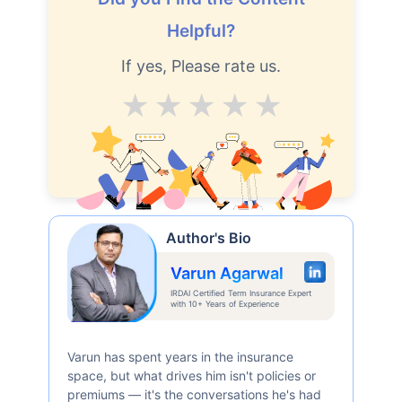
Helpful?
If yes, Please rate us.
Average
Good
V.Good
Excellent
Superb
Author's Bio
Varun Agarwal
IRDAI Certified Term Insurance Expert
with 10+ Years of Experience
Varun has spent years in the insurance
space, but what drives him isn't policies or
premiums — it's the conversations he's had