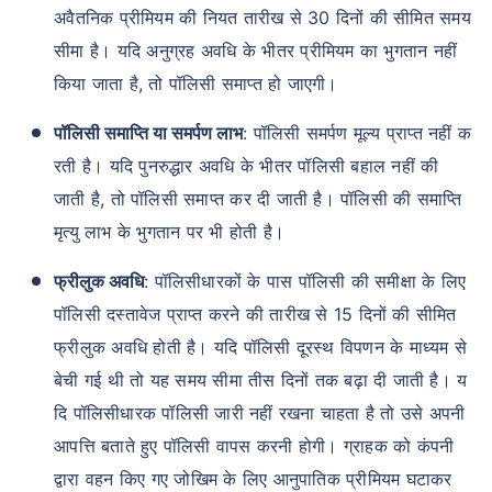
अवैतनिक प्रीमियम की नियत तारीख से 30 दिनों की सीमित समय
सीमा है। यदि अनुग्रह अवधि के भीतर प्रीमियम का भुगतान नहीं
₹ 1,376/माह
*
किया जाता है, तो पॉलिसी समाप्त हो जाएगी।
पॉलिसी समाप्ति या समर्पण लाभ
: पॉलिसी समर्पण मूल्य प्राप्त नहीं क
आपके परिवार की सुरक्षा बस एक कदम दूर है
रती है। यदि पुनरुद्धार अवधि के भीतर पॉलिसी बहाल नहीं की
जाती है, तो पॉलिसी समाप्त कर दी जाती है। पॉलिसी की समाप्ति
सही प्लान चुनें
मृत्यु लाभ के भुगतान पर भी होती है।
*₹434 प्रति माह, 1 करोड़ के टर्म लाइफ इंश्योरेंस की शुरुआती कीमत है — एक गैर-धूम्रपान करने वाले व्यक्ति के लिए, जिसे
फ्रीलुक अवधि
: पॉलिसीधारकों के पास पॉलिसी की समीक्षा के लिए
कोई पूर्व-मौजूदा बीमारी नहीं है, 36 वर्ष की आयु तक कवर। *₹630 प्रति माह, 1 करोड़ के टर्म लाइफ इंश्योरेंस की शुरुआती
कीमत है — एक गैर-धूम्रपान करने वाले व्यक्ति के लिए, जिसे कोई पूर्व-मौजूदा बीमारी नहीं है, 46 वर्ष की आयु तक कवर।
*₹1,376 प्रति माह, 1 करोड़ के टर्म लाइफ इंश्योरेंस की शुरुआती कीमत है — एक गैर-धूम्रपान करने वाले व्यक्ति के लिए, जिसे
पॉलिसी दस्तावेज प्राप्त करने की तारीख से 15 दिनों की सीमित
कोई पूर्व-मौजूदा बीमारी नहीं है, 56 वर्ष की आयु तक कवर।
फ्रीलुक अवधि होती है। यदि पॉलिसी दूरस्थ विपणन के माध्यम से
बेची गई थी तो यह समय सीमा तीस दिनों तक बढ़ा दी जाती है। य
दि पॉलिसीधारक पॉलिसी जारी नहीं रखना चाहता है तो उसे अपनी
आपत्ति बताते हुए पॉलिसी वापस करनी होगी। ग्राहक को कंपनी
द्वारा वहन किए गए जोखिम के लिए आनुपातिक प्रीमियम घटाकर