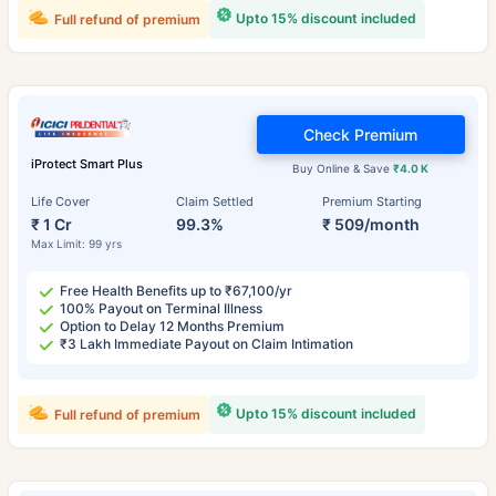
Upto 15% discount included
Full refund of premium
Check Premium
iProtect Smart Plus
Buy Online & Save
₹4.0 K
Life Cover
Claim Settled
Premium Starting
₹ 1 Cr
99.3%
₹ 509/month
Max Limit: 99 yrs
Free Health Benefits up to ₹67,100/yr
100% Payout on Terminal Illness
Option to Delay 12 Months Premium
₹3 Lakh Immediate Payout on Claim Intimation
Upto 15% discount included
Full refund of premium