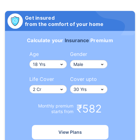
Get insured
from the comfort of your home
Calculate your
Insurance
Premium
Age
Gender
Life Cover
Cover upto
₹582
Monthly premium
starts from
View Plans