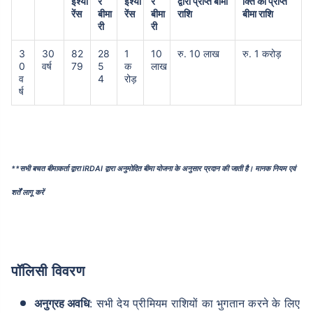
इंश्यो
र
इंश्यो
र
द्वारा प्राप्त बीमा
क्ति को प्राप्त
रेंस
बीमा
रेंस
बीमा
राशि
बीमा राशि
री
री
3
30
82
28
1
10
रु. 10 लाख
रु. 1 करोड़
0
वर्ष
79
5
क
लाख
व
4
रोड़
र्ष
उम्र टर्म इंश्योरेंस प्रीमियम को
कैसे प्रभावित करती है
24 वर्ष
34 वर्ष
**सभी बचत बीमाकर्ता द्वारा IRDAI द्वारा अनुमोदित बीमा योजना के अनुसार प्रदान की जाती है। मानक नियम एवं
शर्तें लागू करें
₹ 434/माह
*
₹ 630/माह
*
पॉलिसी विवरण
44 वर्ष
अनुग्रह अवधि
: सभी देय प्रीमियम राशियों का भुगतान करने के लिए