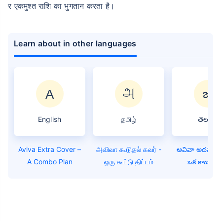
र एकमुश्त राशि का भुगतान करता है।
Learn about in other languages
English
தமிழ்
తెలుగు
Aviva Extra Cover –
அவிவா கூடுதல் கவர் -
అవివా అదనపు 
A Combo Plan
ஒரு கூட்டு திட்டம்
ఒక కాంబో ప్ల