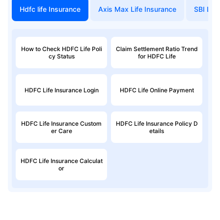
Hdfc life Insurance
Axis Max Life Insurance
SBI Life
How to Check HDFC Life Poli
Claim Settlement Ratio Trend
cy Status
for HDFC Life
HDFC Life Insurance Login
HDFC Life Online Payment
HDFC Life Insurance Custom
HDFC Life Insurance Policy D
er Care
etails
HDFC Life Insurance Calculat
or