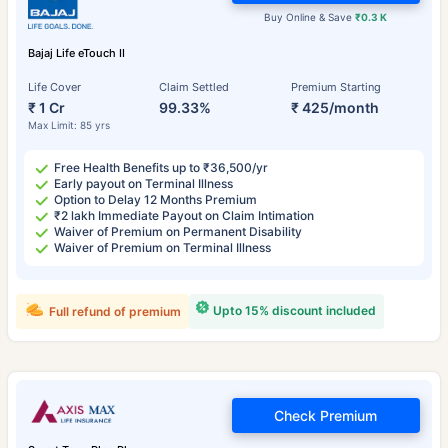
Buy Online & Save
₹0.3 K
Bajaj Life eTouch II
Life Cover
Claim Settled
Premium Starting
₹ 1 Cr
99.33%
₹ 425/month
Max Limit: 85 yrs
Free Health Benefits up to ₹36,500/yr
Early payout on Terminal Illness
Option to Delay 12 Months Premium
₹2 lakh Immediate Payout on Claim Intimation
Waiver of Premium on Permanent Disability
Waiver of Premium on Terminal Illness
Upto 15% discount included
Full refund of premium
Check Premium