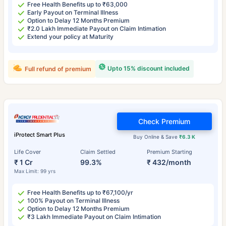
Free Health Benefits up to ₹63,000
Early Payout on Terminal Illness
Option to Delay 12 Months Premium
₹2.0 Lakh Immediate Payout on Claim Intimation
Extend your policy at Maturity
Upto 15% discount included
Full refund of premium
Check Premium
iProtect Smart Plus
Buy Online & Save
₹6.3 K
Life Cover
Claim Settled
Premium Starting
₹ 1 Cr
99.3%
₹ 432/month
Max Limit: 99 yrs
Free Health Benefits up to ₹67,100/yr
100% Payout on Terminal Illness
Option to Delay 12 Months Premium
₹3 Lakh Immediate Payout on Claim Intimation