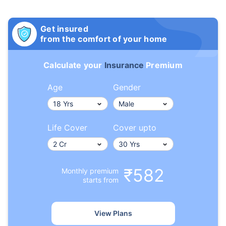
Get insured
from the comfort of your home
Calculate your
Insurance
Premium
Age
Gender
Life Cover
Cover upto
₹582
Monthly premium
starts from
View Plans