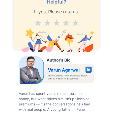
Helpful?
If yes, Please rate us.
Average
Good
V.Good
Excellent
Superb
Author's Bio
Varun Agarwal
IRDAI Certified Term Insurance Expert
with 10+ Years of Experience
Varun has spent years in the insurance
space, but what drives him isn't policies or
premiums — it's the conversations he's had
with real people. A young father in Pune