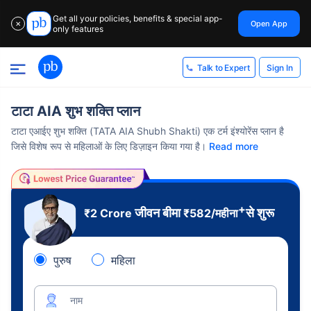
Get all your policies, benefits & special app-
Open App
✕
only features
Sign In
Talk to Expert
टाटा AIA शुभ शक्ति प्लान
टाटा एआईए शुभ शक्ति (TATA AIA Shubh Shakti) एक टर्म इंश्योरेंस प्लान है
जिसे विशेष रूप से महिलाओं के लिए डिज़ाइन किया गया है।
Read more
+
जीवन बीमा
से शुरू
₹2 Crore
₹
582
/महीना
पुरुष
महिला
नाम