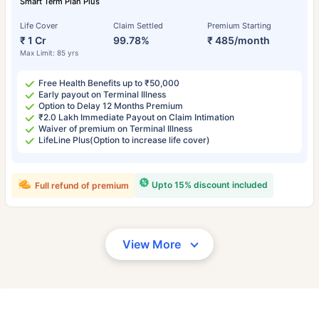
Smart Term Plan Plus
Life Cover
Claim Settled
Premium Starting
₹ 1 Cr
99.78%
₹ 485/month
Max Limit: 85 yrs
Free Health Benefits up to ₹50,000
Early payout on Terminal Illness
Option to Delay 12 Months Premium
₹2.0 Lakh Immediate Payout on Claim Intimation
Waiver of premium on Terminal Illness
LifeLine Plus(Option to increase life cover)
Upto 15% discount included
Full refund of premium
View More