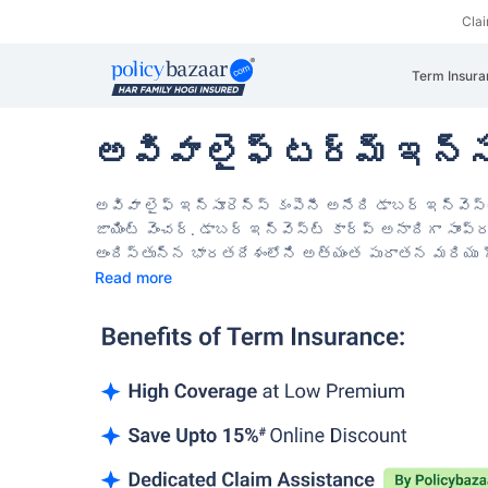
Cla
Term Insura
అవివా లైఫ్ టర్మ్ ఇన్సూ
అవివా లైఫ్ ఇన్సూరెన్స్ కంపెనీ అనేది డాబర్ ఇన్వెస
జాయింట్ వెంచర్.
డాబర్ ఇన్వెస్ట్ కార్ప్ అనాదిగా సా
అందిస్తున్న భారతదేశంలోని అత్యంత పురాతన మరియు
Read more