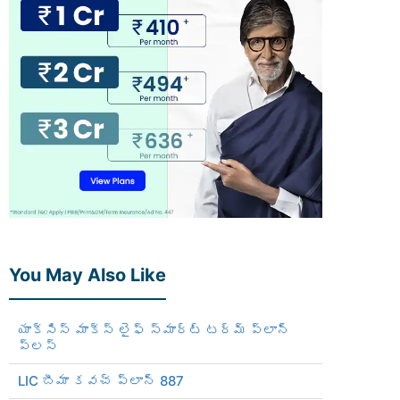
You May Also Like
యాక్సిస్ మాక్స్ లైఫ్ స్మార్ట్ టర్మ్ ప్లాన్
ప్లస్
LIC బీమా కవచ్ ప్లాన్ 887