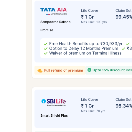
Life Cover
Claim Set
₹ 1 Cr
99.45
Sampoorna Raksha
Max Limit: 100 yrs
Promise
Free Health Benefits up to ₹30,933/yr
Option to Delay 12 Months Premium
₹3
Waiver of premium on Terminal Illness
వయసు 
Upto 15% discount inc
Full refund of premium
సంవత
Life Cover
Claim Set
₹ 1 Cr
98.34
Max Limit: 79 yrs
Smart Shield Plus