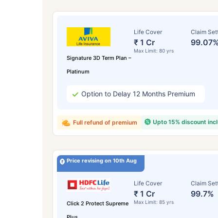
Life Cover
Claim Set
₹ 1 Cr
99.07
Max Limit: 80 yrs
Signature 3D Term Plan –
Platinum
Option to Delay 12 Months Premium
Upto 15% discount inc
Full refund of premium
Price revising on 10th Aug
Life Cover
Claim Set
₹ 1 Cr
99.7%
Max Limit: 85 yrs
Click 2 Protect Supreme
Plus