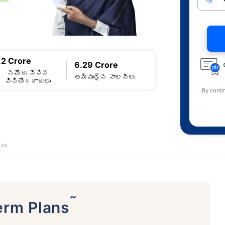
.2 Crore
6.29 Crore
నమోదు చేసిన
అమ్ముడైన పాలసీలు
వినియోగదారులు
By conti
‌లు
˜
erm Plans