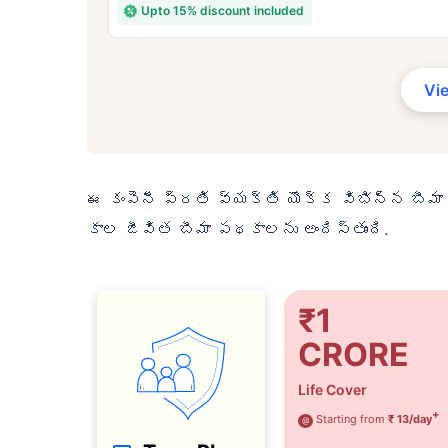
Upto 15% discount included
₹ 43
Vi
ఈ కంపెనీ ప్రతి వ్యక్తి యొక్క విభిన్న బీ
*₹434/నెల 1 కోటి టర్మ్ లైఫ్ ఇన్సూ
లైఫ్ ఇన్సూరెన్స్‌కు ప్రారంభ ధర — ప
కాల జీవిత బీమా పథకాలను అందిస్తుంది.
ప్రారంభ ధర — పొగాకు తాగని, ముందే
₹1
CRORE
Life Cover
+
Starting from
₹ 13/day
@