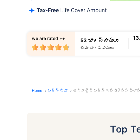
13
we are rated ++
53 భాగస్వాములు
బీమా భాగస్వాములు
Home
టర్మ్ బీమా
అవివా లైఫ్ టర్మ్ ఇన్సూరెన్స్ ప్లాన్
Top T