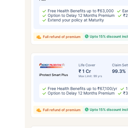
Free Health Benefits up to ₹63,000
Ear
Option to Delay 12 Months Premium
₹2
Extend your policy at Maturity
Upto 15% discount inc
Full refund of premium
Life Cover
Claim Set
₹ 1 Cr
99.3%
iProtect Smart Plus
Max Limit: 99 yrs
Free Health Benefits up to ₹67,100/yr
1
Option to Delay 12 Months Premium
₹3
Upto 15% discount inc
Full refund of premium