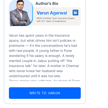
Author's Bio
6/నెల
*
Varun Agarwal
IRDAI Certified Term Insurance Expert
with 10+ Years of Experience
Varun has spent years in the insurance
space, but what drives him isn't policies or
premiums — it's the conversations he's had
రకు కవరేజ్. *₹630/నెల 1 కోటి టర్మ్
with real people. A young father in Pune
1 కోటి టర్మ్ లైఫ్ ఇన్సూరెన్స్‌కు
wondering if his salary is enough. A newly
married couple in Jaipur putting off "the
insurance talk" for later. A mother in Chennai
who never knew her husband was
underinsured until it was too late.
These stories stay with him. As Head of Term
Insurance at Policybazaar, Varun knows the
numbers well — 52.4% of Indians are aware
WRITE TO VARUN
of term insurance, yet only 9.6% own it. And
87% of families don't realise they're leaving
their loved ones with far less protection than