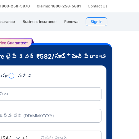
: 1800-258-5970
Claims: 1800-258-5881
Contact Us
nsurance
Business Insurance
Renewal
Sign In
+
re
₹
582
/నుండి
లైఫ్ కవర్
నుంచి ప్రారంభం
ుషుడు
మహిళ
పేరు
జన్మ తేదీ (DD/MM/YYYY)
మొబైల్ నంబర్