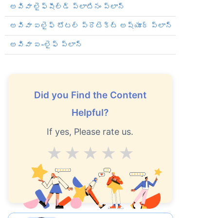
అవివా లైఫ్‌షీల్డ్ ప్లాటినం ప్లాన్
అవివా ఐలైఫ్ టోటల్ ప్రొటెక్ట్ అష్యూర్ ప్లాన్
అవివా ఐ-లైఫ్ ప్లాన్
Did you Find the Content
ను
ఎలా
Helpful?
If yes, Please rate us.
Average
Good
V.Good
Excellent
Superb
్సరాలు