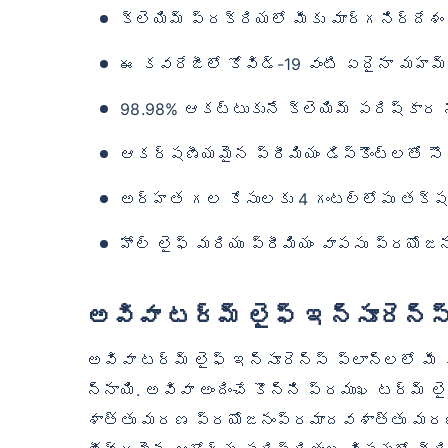
క్లెయిమ్ ప్రక్రియలో మీకు మార్గనిర్దేశ
ఈ కవరేజీలో కోవిడ్-19 వంటి ఏదైనా మహమ్మా
98.98% ఆకట్టుకునే క్లెయిమ్ పరిష్కార
ఆకర్షణీయమైన ప్రీమియం డిస్కౌంట్లతో సౌ
అర్హత గల కేసులకు 4 గంటల్లోపు తక్షణ
హోల్ లైఫ్ మరియు ప్రీమియం వాపసు ప్రయ
అవివా టర్మ్ లైఫ్ ఇన్సూరెన్స
అవివా టర్మ్ లైఫ్ ఇన్సూరెన్స్ ప్లాన్‌లలో మ
న్నాయి. అవివా అందించే కొన్ని ప్రముఖ టర్మ్
శాత్తు మరణ ప్రయోజనంప్రమాదవశాత్తు మరణం స