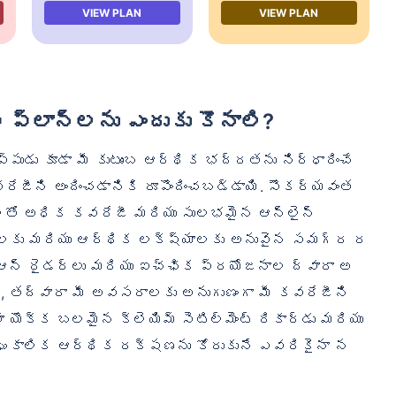
VIEW PLAN
VIEW PLAN
 ప్లాన్‌లను ఎందుకు కొనాలి?
ప్పుడు కూడా మీ కుటుంబ ఆర్థిక భద్రతను నిర్ధారించే
ీని అందించడానికి రూపొందించబడ్డాయి. సౌకర్యవంత
లతో అధిక కవరేజీ మరియు సులభమైన ఆన్‌లైన్
దశలకు మరియు ఆర్థిక లక్ష్యాలకు అనువైన సమగ్ర ర
ఆన్ రైడర్‌లు మరియు ఐచ్ఛిక ప్రయోజనాల ద్వారా అ
ి, తద్వారా మీ అవసరాలకు అనుగుణంగా మీ కవరేజీని
ివా యొక్క బలమైన క్లెయిమ్ సెటిల్‌మెంట్ రికార్డు మరియు
ర్ఘకాలిక ఆర్థిక రక్షణను కోరుకునే ఎవరికైనా న