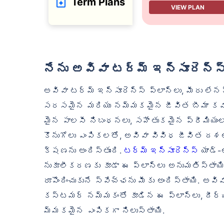
Term Plans
VIEW PLAN
నేను అవివా టర్మ్ ఇన్సూరెన్స్
అవివా టర్మ్ ఇన్సూరెన్స్ ప్లాన్‌లు, మీరు లేన
సరసమైన మరియు నమ్మకమైన జీవిత బీమా కవరేజ
మైన పాలసీ నిబంధనలు, సహేతుకమైన ప్రీమియం
కొనుగోలు ఎంపికలతో, అవివా వివిధ జీవిత 
క్షణను అందిస్తుంది.
టర్మ్ ఇన్సూరెన్స్
యాడ్-
నుకూలీకరణకు కూడా ఈ ప్లాన్‌లు అనుమతిస్తాయ
రూపొందించుకునే స్వేచ్ఛను మీకు అందిస్తాయి. అవ
కస్టమర్ నమ్మకంతో కూడిన ఈ ప్లాన్‌లు, దీ
మ్మకమైన ఎంపికగా నిలుస్తాయి.