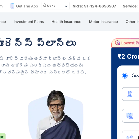
im
Get The App
NRI's: 91-124-6656507
Service
nce
Investment Plans
Health Insurance
Motor Insurance
Other I
రెన్స్ ప్లాన్‌లు
₹2 Cro
్ట్ కార్ప్ మరియు అవివా గ్రూప్ ల మధ్య ఒక
ంప్రదాయ ఆరోగ్య సంరక్షణ ఉత్పత్తులను
 గౌరవనీయమైన వ్యాపార సంస్థలలో ఒకటి.
పుర