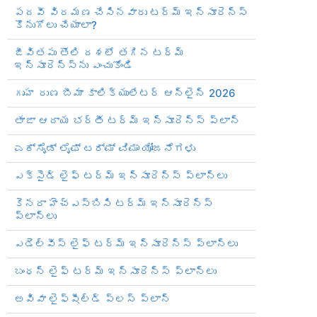
పదవీ విరమణ చేసినవారు టర్మ్ ఇన్సూరెన్స్
కొనుగోలు చేయాలా?
జీవితపు తొలి దశలో తగిన టర్మ్
ఇన్సూరెన్స్‌ను ఎంచుకోండి
గృహ రుణ బీమా కాలిక్యులేటర్ ఆన్‌లైన్ 2026
తాజా ఆదాయ భర్తీ టర్మ్ ఇన్సూరెన్స్ ప్లాన్
ಎಕ್ಸೈಡ್ ಲೈಫ್ ಟರ್ಮ್ ವಿಮಾ ಯೋಜನೆಗಳು
ఎక్సైడ్ లైఫ్ టర్మ్ ఇన్సూరెన్స్ ప్లాన్‌లు
కెనరా హెచ్‌ఎస్‌బిసి టర్మ్ ఇన్సూరెన్స్
ప్లాన్‌లు
ఎడెల్వీస్ లైఫ్ టర్మ్ ఇన్సూరెన్స్ ప్లాన్‌లు
బంధన్ లైఫ్ టర్మ్ ఇన్సూరెన్స్ ప్లాన్‌లు
అవివా లైఫ్‌షీల్డ్ ప్లస్ ప్లాన్