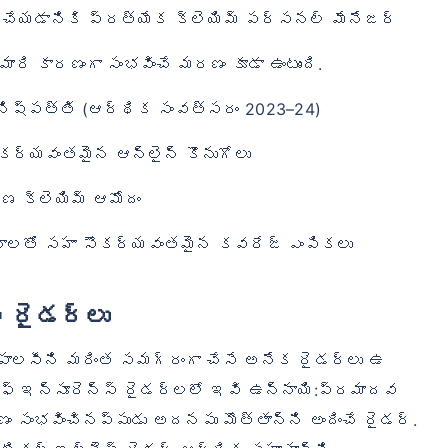
ం చేయడానికి ప్రత్యేక క్లెయిమ్ పర్సనల్ మేనేజర్
రి కారణంగా సంభవించే మరణం కూడా ఉంటుంది.
 నిష్పత్తి (ఆర్థిక సంవత్సరం 2023–24)
కర్యవంతమైన ఆన్‌లైన్ కొనుగోలు
 క్లెయిమ్ ఆమోదం
ోజనాలతో సహా సౌకర్యవంతమైన కవరేజ్ ఎంపికలు
్ రైడర్లు
ీ పాలసీని మరింత సమగ్రంగా చేసే అనేక రైడర్‌లు ఉ
 లైఫ్ ఇన్సూరెన్స్ రైడర్‌లలో ఇవి ఉన్నాయి:ప్రమాదవ
ంభవించినప్పుడు అదనపు మొత్తాన్ని అందించే రైడర్.