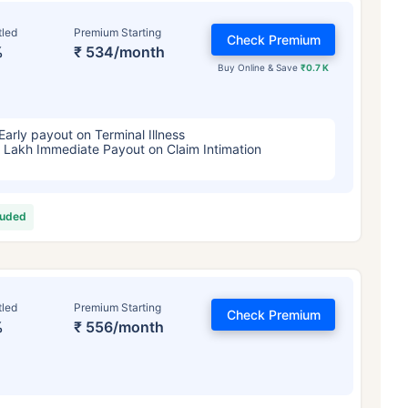
tled
Premium Starting
Check Premium
%
₹ 534/month
Buy Online & Save
₹0.7 K
Early payout on Terminal Illness
 Lakh Immediate Payout on Claim Intimation
టర్మ్ ఇన్సూరెన్స్ ప్రీమియంల
luded
ప్రభావితం చేస్తుంది
్సరాలు
34 సంవత్సరాలు
44 సంవత
tled
Premium Starting
Check Premium
%
₹ 556/month