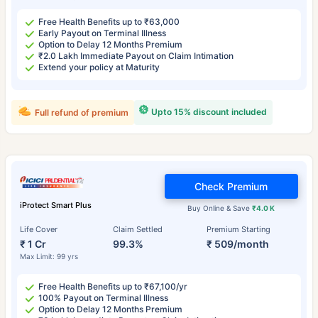
Free Health Benefits up to ₹63,000
Early Payout on Terminal Illness
Option to Delay 12 Months Premium
₹2.0 Lakh Immediate Payout on Claim Intimation
Extend your policy at Maturity
Upto 15% discount included
Full refund of premium
Check Premium
iProtect Smart Plus
Buy Online & Save
₹4.0 K
Life Cover
Claim Settled
Premium Starting
₹ 1 Cr
99.3%
₹ 509/month
Max Limit: 99 yrs
Free Health Benefits up to ₹67,100/yr
100% Payout on Terminal Illness
Option to Delay 12 Months Premium