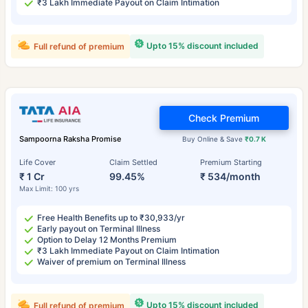
₹3 Lakh Immediate Payout on Claim Intimation
Upto 15% discount included
Full refund of premium
Check Premium
Sampoorna Raksha Promise
Buy Online & Save
₹0.7 K
Life Cover
Claim Settled
Premium Starting
₹ 1 Cr
99.45%
₹ 534/month
Max Limit: 100 yrs
Free Health Benefits up to ₹30,933/yr
Early payout on Terminal Illness
Option to Delay 12 Months Premium
₹3 Lakh Immediate Payout on Claim Intimation
Waiver of premium on Terminal Illness
Upto 15% discount included
Full refund of premium