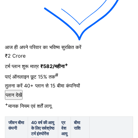
आज ही अपने परिवार का भविष्य सुरक्षित करें
₹2 Crore
+
टर्म प्लान शुरू मात्र
₹
582
/महीना
#
पाएं ऑनलाइन छूट
15% तक
तुलना करें
40+ प्लान
से
15 बीमा कंपनियों
प्लान देखें
+
मानक नियम एवं शर्तें लागू
जीवन बीमा
40 वर्ष की आयु
प्र
बीमा
कंपनी
के लिए सर्वश्रेष्ठ
वेश
राशि
टर्म इंश्योरेंस
आयु