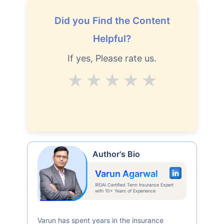
Did you Find the Content
Helpful?
If yes, Please rate us.
Average
Good
V.Good
Excellent
Superb
Author's Bio
Varun Agarwal
IRDAI Certified Term Insurance Expert
with 10+ Years of Experience
Varun has spent years in the insurance