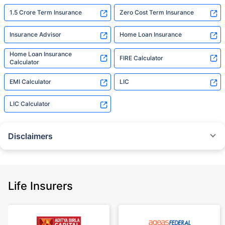
1.5 Crore Term Insurance
Zero Cost Term Insurance
Insurance Advisor
Home Loan Insurance
Home Loan Insurance
FIRE Calculator
Calculator
EMI Calculator
LIC
LIC Calculator
Disclaimers
˜
The insurers/plans mentioned are arranged in order of highest to lowest
Sum Assured(SA) offered by Policybazaar’s insurer partners offering term
insurance plans on our platform, as per ‘first year premium of life insurers
as at 31.03.2025 report’ published by IRDAI.
Life Insurers
Policybazaar does not endorse, rate or recommend any particular insurer
or insurance product offered by any insurer. For complete list of insurers in
India refer to the IRDAI website www.irdai.gov.in