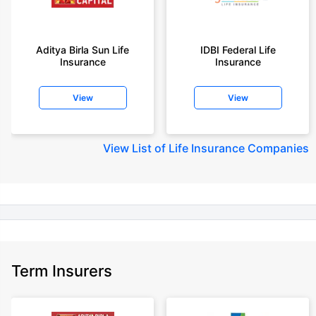
+On the basis of your profile
+Rs. 410/month is starting price for a 1 crore term life insurance for an 18
year-old male, non-smoker, with no pre-existing diseases, cover upto 30
Aditya Birla Sun Life
IDBI Federal Life
years of age, rounded off to nearest 10
Insurance
Insurance
+Rs. 410/month (Rs.14/day) is starting price for a 1 crore term life
insurance for an 18 year-old male, non-smoker, with no pre-existing
View
View
diseases, cover upto 30 years of age rounded off to nearest 10
+Rs. 245 is starting price for a 50 lakhs term life insurance for an 18 year-
old male, non-smoker, with no pre-existing diseases, cover upto 30 years
View
List of Life Insurance Companies
of age.
+Rs. 8/day is starting price for a 50 lakhs term life insurance for an 18
year-old male, non-smoker, with no pre-existing diseases, cover upto 30
years of age, rounded off to nearest 10
+Rs. 15/day is starting price for a 75 lakhs term life insurance for an 18
year-old male, non-smoker, with no pre-existing diseases, cover upto 30
years of age, rounded off to nearest 10
Term Insurers
+Rs. 504/month is starting price for a 1.5 crore term life insurance for an 18
year-old male, non-smoker, with no pre-existing diseases, cover upto 30
years of age.