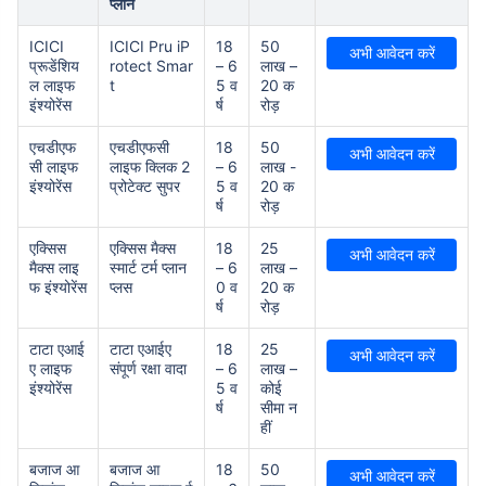
प्लान
ICICI
ICICI Pru iP
18
50
अभी आवेदन करें
प्रूडेंशिय
rotect Smar
– 6
लाख –
ल लाइफ
t
5 व
20 क
इंश्योरेंस
र्ष
रोड़
एचडीएफ
एचडीएफसी
18
50
अभी आवेदन करें
सी लाइफ
लाइफ क्लिक 2
– 6
लाख -
इंश्योरेंस
प्रोटेक्ट सुपर
5 व
20 क
र्ष
रोड़
एक्सिस
एक्सिस मैक्स
18
25
अभी आवेदन करें
मैक्स लाइ
स्मार्ट टर्म प्लान
– 6
लाख –
फ इंश्योरेंस
प्लस
0 व
20 क
र्ष
रोड़
टाटा एआई
टाटा एआईए
18
25
अभी आवेदन करें
ए लाइफ
संपूर्ण रक्षा वादा
– 6
लाख –
इंश्योरेंस
5 व
कोई
र्ष
सीमा न
हीं
बजाज आ
बजाज आ
18
50
अभी आवेदन करें