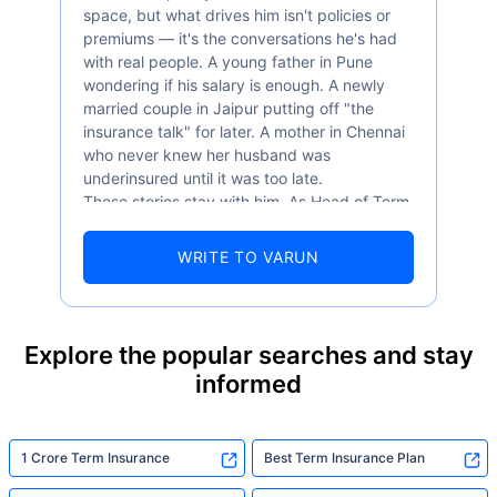
space, but what drives him isn't policies or
premiums — it's the conversations he's had
with real people. A young father in Pune
wondering if his salary is enough. A newly
married couple in Jaipur putting off "the
insurance talk" for later. A mother in Chennai
who never knew her husband was
underinsured until it was too late.
These stories stay with him. As Head of Term
Insurance at Policybazaar, Varun knows the
numbers well — 52.4% of Indians are aware
WRITE TO VARUN
of term insurance, yet only 9.6% own it. And
87% of families don't realise they're leaving
their loved ones with far less protection than
they actually need. But behind every
Explore the popular searches and stay
statistic, he sees a family that just needed
informed
someone to sit with them, explain it simply,
and help them take that one step. That's
exactly what Policybazaar's term insurance is
built to do. In his words, "Most people aren't
1 Crore Term Insurance
Best Term Insurance Plan
avoiding protection — they're just waiting for