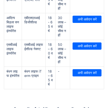
र्ष
सीमा न
हीं
आदित्य
एबीएसएलआई
18
30
अभी आवेदन करें
बिड़ला सन
डिजीशील्ड
- 6
लाख –
लाइफ
5 व
कोई
इंश्योरेंस
र्ष
सीमा न
हीं
एसबीआई
एसबीआई लाइफ
18
50
अभी आवेदन करें
लाइफ
ईशील्ड नेक्स्ट
– 6
लाख –
इंश्योरेंस
0 व
कोई
र्ष
सीमा न
हीं
बंधन लाइ
बंधन लाइफ iT
18
-
अभी आवेदन करें
फ इंश्योरेंस
erm प्राइम
– 6
5 व
र्ष