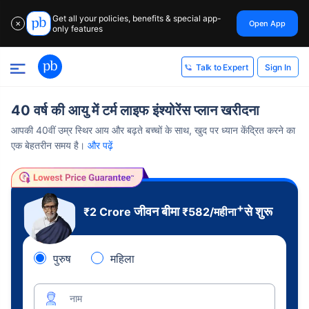
Get all your policies, benefits & special app-
Open App
✕
only features
Sign In
Talk to Expert
40 वर्ष की आयु में टर्म लाइफ इंश्योरेंस प्लान खरीदना
आपकी 40वीं उम्र स्थिर आय और बढ़ते बच्चों के साथ, खुद पर ध्यान केंद्रित करने का
एक बेहतरीन समय है।
और पढ़ें
+
जीवन बीमा
से शुरू
₹2 Crore
₹
582
/महीना
पुरुष
महिला
नाम