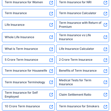
someone to make it easy. That's what we're
Term Insurance for Women
Term Insurance for NRI
here for."
Term Insurance
Term Insurance Calculator
Term Insurance with Return of
Life Insurance
Premium
Term Insurance vs Life
Whole Life Insurance
Insurance
What is Term Insurance
Life Insurance Calculator
5 Crore Term Insurance
2 Crore Term Insurance
Term Insurance for Housewife
Benefits of Term Insurance
Medical Tests for Term
Term Insurance Terminology
Insurance
Term Insurance for Self
Claim Settlement Ratio
Employed
10 Crore Term Insurance
Term Insurance for Smokers