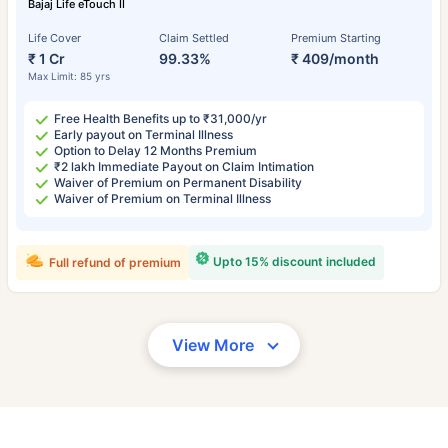
Bajaj Life eTouch II
Life Cover
Claim Settled
Premium Starting
₹ 1 Cr
99.33%
₹ 409/month
Max Limit: 85 yrs
Free Health Benefits up to ₹31,000/yr
Early payout on Terminal Illness
Option to Delay 12 Months Premium
₹2 lakh Immediate Payout on Claim Intimation
Waiver of Premium on Permanent Disability
Waiver of Premium on Terminal Illness
Upto 15% discount included
Full refund of premium
View More